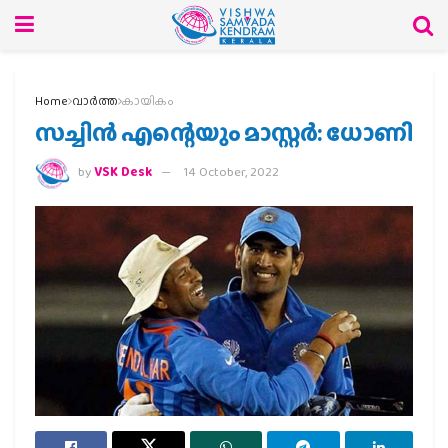
Home
വാര്‍ത്ത
കായികം
സച്ചിന്‍ എന്റെയും മാസ്റ്റര്‍: ധോണി
by
VSK Desk
14 October, 2022