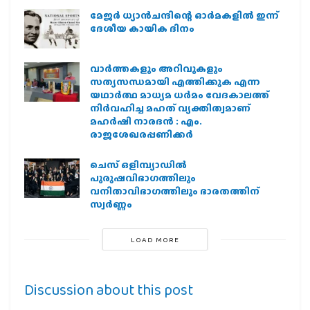
മേജർ ധ്യാൻചന്ദിന്റെ ഓർമകളിൽ ഇന്ന്
ദേശീയ കായിക ദിനം
വാർത്തകളും അറിവുകളും
സത്യസന്ധമായി എത്തിക്കുക എന്ന
യഥാർത്ഥ മാധ്യമ ധർമം വേദകാലത്ത്
നിർവഹിച്ച മഹത് വ്യക്തിത്വമാണ്
മഹർഷി നാരദൻ : എം.
രാജശേഖരപ്പണിക്കർ
ചെസ് ഒളിമ്പ്യാഡില്‍
പുരുഷവിഭാഗത്തിലും
വനിതാവിഭാഗത്തിലും ഭാരതത്തിന്
സ്വര്‍ണ്ണം
LOAD MORE
Discussion about this post