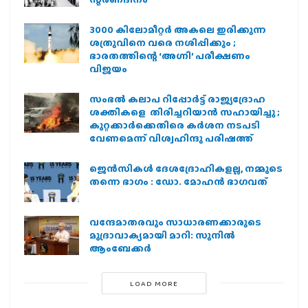
3000 കിലോമീറ്റർ അകലെ ഇരിക്കുന്ന
ശത്രുവിനെ വരെ നശിപ്പിക്കും ;
ഭാരതത്തിന്റെ ‘അഗ്നി’ പരീക്ഷണം
വിജയം
സംഭൽ കലാപ റിപ്പോർട്ട് രാജ്യദ്രോഹ
ശക്തികളെ തിരിച്ചറിയാൻ സഹായിച്ചു ;
കുറ്റക്കാർക്കെതിരെ കർശന നടപടി
വേണമെന്ന് വിശ്വഹിന്ദു പരിഷത്ത്
ജെന്‍സികള്‍ ദേശദ്രോഹികളല്ല, നമ്മുടെ
തന്നെ ഭാഗം : ഡോ. മോഹന്‍ ഭാഗവത്
വന്ദേമാതരവും സാധാരണക്കാരുടെ
മുദ്രാവാക്യമായി മാറി: സുനിൽ
ആംബേക്കർ
LOAD MORE