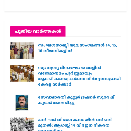
പുതിയ വാര്‍ത്തകള്‍
സംഘശതാബ്ദി യുവസംഗമങ്ങള്‍ 14, 15,
16 തീയതികളില്‍
സ്വാതന്ത്ര്യ ദിനാഘോഷങ്ങളിൽ
വന്ദേമാതരം പൂർണ്ണമായും
ആലപിക്കണം; കർശന നിർദ്ദേശവുമായി
കേരള സർക്കാർ
സേവാഭാരതി കുറ്റൂർ ട്രഷറർ സുരേഷ്
കുമാർ അന്തരിച്ചു
ഹര്‍ ഘര്‍ തിരംഗ കാമ്പയിന്‍ ഒന്‍പത്
മുതല്‍; ആഗസ്ത് 14 വിഭജന ഭീകരത
സ്മരണദിനം