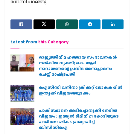
ധോണി പറഞ്ഞു.
Latest from
this Category
രാജ്യത്തിന് മഹത്തായ സംഭാവനകൾ
നൽകിയ വ്യക്തി; കെ. ആർ
നാരായണന്റെ പ്രതിമ അനാച്ഛാദനം
ചെയ്ത് രാഷ്‌ട്രപതി
ഐസിസി വനിതാ ക്രിക്കറ്റ് ലോകകപ്പില്‍
ഇന്ത്യക്ക് വിജയത്തുടക്കം
പാകിസ്ഥാനെ അടിച്ചൊതുക്കി നേടിയ
വിജയം ; ഇന്ത്യൻ ടീമിന് 21 കോടിയുടെ
പാരിതോഷികം പ്രഖ്യാപിച്ച്
ബിസിസിഐ