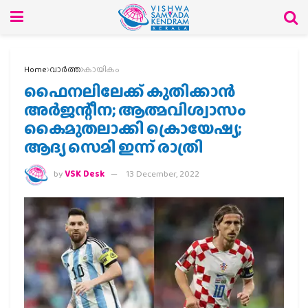
Home
വാര്‍ത്ത
കായികം
ഫൈനലിലേക്ക് കുതിക്കാന്‍
അര്‍ജന്റീന; ആത്മവിശ്വാസം
കൈമുതലാക്കി ക്രൊയേഷ്യ‍;
ആദ്യ സെമി ഇന്ന് രാത്രി
by
VSK Desk
13 December, 2022