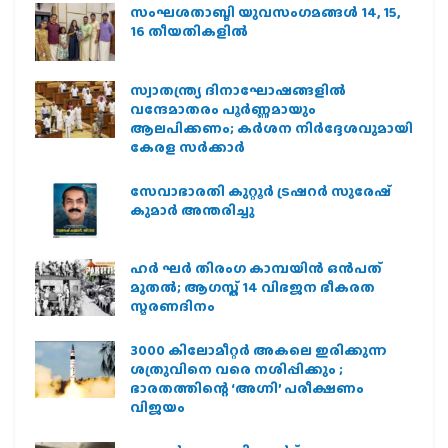
സംഘശതാബ്ദി യുവസംഗമങ്ങള്‍ 14, 15,
16 തീയതികളില്‍
സ്വാതന്ത്ര്യ ദിനാഘോഷങ്ങളിൽ
വന്ദേമാതരം പൂർണ്ണമായും
ആലപിക്കണം; കർശന നിർദ്ദേശവുമായി
കേരള സർക്കാർ
സേവാഭാരതി കുറ്റൂർ ട്രഷറർ സുരേഷ്
കുമാർ അന്തരിച്ചു
ഹര്‍ ഘര്‍ തിരംഗ കാമ്പയിന്‍ ഒന്‍പത്
മുതല്‍; ആഗസ്ത് 14 വിഭജന ഭീകരത
സ്മരണദിനം
3000 കിലോമീറ്റർ അകലെ ഇരിക്കുന്ന
ശത്രുവിനെ വരെ നശിപ്പിക്കും ;
ഭാരതത്തിന്റെ ‘അഗ്നി’ പരീക്ഷണം
വിജയം