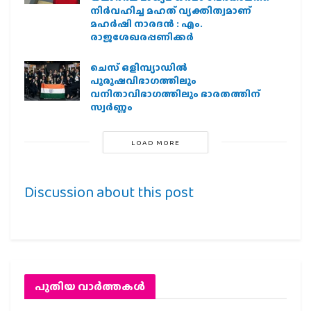
നിർവഹിച്ച മഹത് വ്യക്തിത്വമാണ്
മഹർഷി നാരദൻ : എം.
രാജശേഖരപ്പണിക്കർ
ചെസ് ഒളിമ്പ്യാഡില്‍
പുരുഷവിഭാഗത്തിലും
വനിതാവിഭാഗത്തിലും ഭാരതത്തിന്
സ്വര്‍ണ്ണം
LOAD MORE
Discussion about this post
പുതിയ വാര്‍ത്തകള്‍