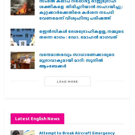
സംഭൽ കലാപ റിപ്പോർട്ട് രാജ്യദ്രോഹ
ശക്തികളെ തിരിച്ചറിയാൻ സഹായിച്ചു ;
കുറ്റക്കാർക്കെതിരെ കർശന നടപടി
വേണമെന്ന് വിശ്വഹിന്ദു പരിഷത്ത്
ജെന്‍സികള്‍ ദേശദ്രോഹികളല്ല, നമ്മുടെ
തന്നെ ഭാഗം : ഡോ. മോഹന്‍ ഭാഗവത്
വന്ദേമാതരവും സാധാരണക്കാരുടെ
മുദ്രാവാക്യമായി മാറി: സുനിൽ
ആംബേക്കർ
LOAD MORE
Latest English News
Attempt to Break Aircraft Emergency