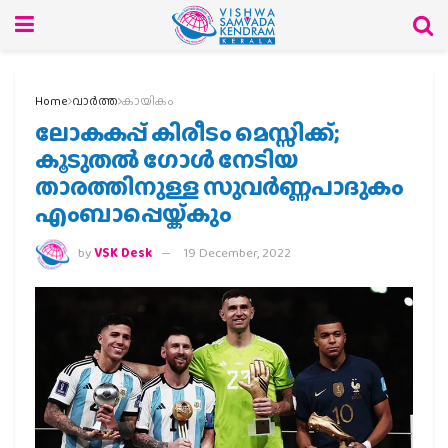
Home
വാര്‍ത്ത
കായികം
ലോകകപ്പ്‍ കിരീടം മെസ്സി‍ക്ക്;
കൂടുതല്‍ ഗോള്‍ നേടിയ
താരത്തിനുള്ള സുവര്‍ണ്ണപാദുക‍ം
എംബാപ്പെ‍‍യ്ക്കും
by
VSK Desk
19 December, 2022