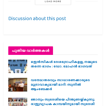
LOAD MORE
Discussion about this post
പുതിയ വാര്‍ത്തകള്‍
ജെന്‍സികള്‍ ദേശദ്രോഹികളല്ല, നമ്മുടെ
തന്നെ ഭാഗം : ഡോ. മോഹന്‍ ഭാഗവത്
വന്ദേമാതരവും സാധാരണക്കാരുടെ
മുദ്രാവാക്യമായി മാറി: സുനിൽ
ആംബേക്കർ
ഞാനും സ്വദേശിയെ പിന്തുണയ്ക്കുന്നു;
രാജ്യവ്യാപക കാമ്പയിനുമായി സ്വദേശി