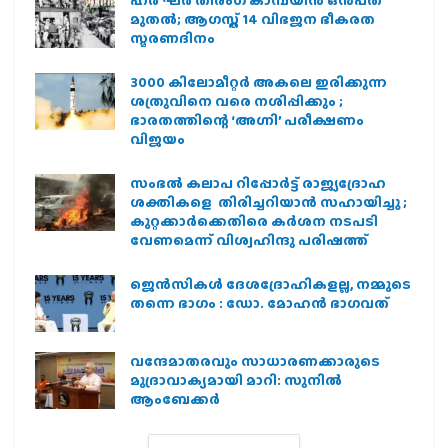
മുതല്‍; ആഗസ്ത് 14 വിഭജന ഭീകരത
സ്മരണദിനം
3000 കിലോമീറ്റർ അകലെ ഇരിക്കുന്ന
ശത്രുവിനെ വരെ നശിപ്പിക്കും ;
ഭാരതത്തിന്റെ ‘അഗ്നി’ പരീക്ഷണം
വിജയം
സംഭൽ കലാപ റിപ്പോർട്ട് രാജ്യദ്രോഹ
ശക്തികളെ തിരിച്ചറിയാൻ സഹായിച്ചു ;
കുറ്റക്കാർക്കെതിരെ കർശന നടപടി
വേണമെന്ന് വിശ്വഹിന്ദു പരിഷത്ത്
ജെന്‍സികള്‍ ദേശദ്രോഹികളല്ല, നമ്മുടെ
തന്നെ ഭാഗം : ഡോ. മോഹന്‍ ഭാഗവത്
വന്ദേമാതരവും സാധാരണക്കാരുടെ
മുദ്രാവാക്യമായി മാറി: സുനിൽ
ആംബേക്കർ