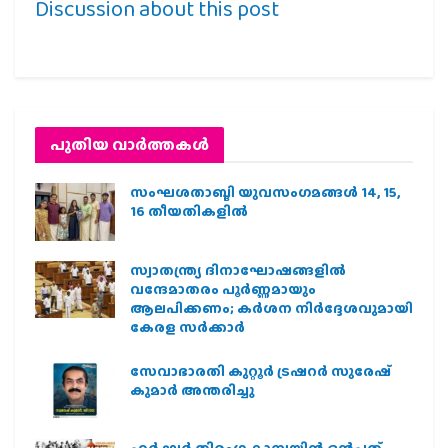
Discussion about this post
പുതിയ വാര്‍ത്തകള്‍
സംഘശതാബ്ദി യുവസംഗമങ്ങള്‍ 14, 15,
16 തീയതികളില്‍
സ്വാതന്ത്ര്യ ദിനാഘോഷങ്ങളിൽ
വന്ദേമാതരം പൂർണ്ണമായും
ആലപിക്കണം; കർശന നിർദ്ദേശവുമായി
കേരള സർക്കാർ
സേവാഭാരതി കുറ്റൂർ ട്രഷറർ സുരേഷ്
കുമാർ അന്തരിച്ചു
ഹര്‍ ഘര്‍ തിരംഗ കാമ്പയിന്‍ ഒന്‍പത്