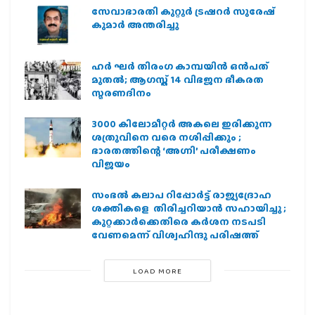
സേവാഭാരതി കുറ്റൂർ ട്രഷറർ സുരേഷ്
കുമാർ അന്തരിച്ചു
ഹര്‍ ഘര്‍ തിരംഗ കാമ്പയിന്‍ ഒന്‍പത്
മുതല്‍; ആഗസ്ത് 14 വിഭജന ഭീകരത
സ്മരണദിനം
3000 കിലോമീറ്റർ അകലെ ഇരിക്കുന്ന
ശത്രുവിനെ വരെ നശിപ്പിക്കും ;
ഭാരതത്തിന്റെ ‘അഗ്നി’ പരീക്ഷണം
വിജയം
സംഭൽ കലാപ റിപ്പോർട്ട് രാജ്യദ്രോഹ
ശക്തികളെ തിരിച്ചറിയാൻ സഹായിച്ചു ;
കുറ്റക്കാർക്കെതിരെ കർശന നടപടി
വേണമെന്ന് വിശ്വഹിന്ദു പരിഷത്ത്
LOAD MORE