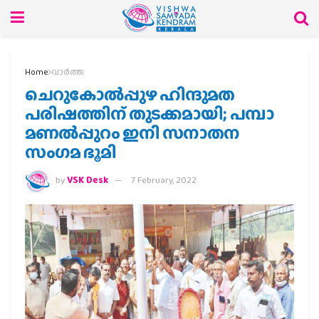
Home
വാര്‍ത്ത
ചെറുകോല്‍പ്പുഴ ഹിന്ദുമത
പരിഷത്തിന് തുടക്കമായി; പമ്പാ
മണല്‍പ്പുറം ഇനി സനാതന
സംഗമ ഭൂമി
by
VSK Desk
7 February, 2022