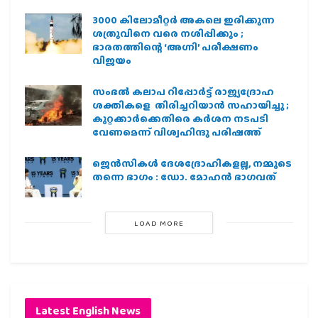
3000 കിലോമീറ്റർ അകലെ ഇരിക്കുന്ന
ശത്രുവിനെ വരെ നശിപ്പിക്കും ;
ഭാരതത്തിന്റെ ‘അഗ്നി’ പരീക്ഷണം
വിജയം
സംഭൽ കലാപ റിപ്പോർട്ട് രാജ്യദ്രോഹ
ശക്തികളെ തിരിച്ചറിയാൻ സഹായിച്ചു ;
കുറ്റക്കാർക്കെതിരെ കർശന നടപടി
വേണമെന്ന് വിശ്വഹിന്ദു പരിഷത്ത്
ജെന്‍സികള്‍ ദേശദ്രോഹികളല്ല, നമ്മുടെ
തന്നെ ഭാഗം : ഡോ. മോഹന്‍ ഭാഗവത്
LOAD MORE
Latest English News