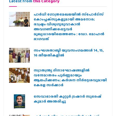
Latest from
this Category
പാര്‍ധി ഗോത്രമേഖലയില്‍ സ്‌പോര്‍ട്‌സ്
കോംപ്ലക്‌സുകളുമായി അമനോര;
രാഷ്ട്രം വിശ്വഗുരുവാകാന്‍
അവഗണിക്കപ്പെട്ടവര്‍
മുഖ്യധാരയിലെത്തണം : ഡോ. മോഹന്‍
ഭാഗവത്
സംഘശതാബ്ദി യുവസംഗമങ്ങള്‍ 14, 15,
16 തീയതികളില്‍
സ്വാതന്ത്ര്യ ദിനാഘോഷങ്ങളിൽ
വന്ദേമാതരം പൂർണ്ണമായും
ആലപിക്കണം; കർശന നിർദ്ദേശവുമായി
കേരള സർക്കാർ
സേവാഭാരതി കുറ്റൂർ ട്രഷറർ സുരേഷ്
കുമാർ അന്തരിച്ചു