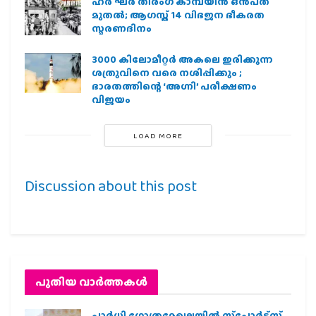
ഹര്‍ ഘര്‍ തിരംഗ കാമ്പയിന്‍ ഒന്‍പത്
മുതല്‍; ആഗസ്ത് 14 വിഭജന ഭീകരത
സ്മരണദിനം
3000 കിലോമീറ്റർ അകലെ ഇരിക്കുന്ന
ശത്രുവിനെ വരെ നശിപ്പിക്കും ;
ഭാരതത്തിന്റെ ‘അഗ്നി’ പരീക്ഷണം
വിജയം
LOAD MORE
Discussion about this post
പുതിയ വാര്‍ത്തകള്‍
പാര്‍ധി ഗോത്രമേഖലയില്‍ സ്‌പോര്‍ട്‌സ്