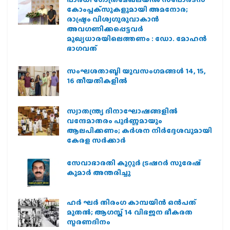
കോംപ്ലക്‌സുകളുമായി അമനോര;
രാഷ്ട്രം വിശ്വഗുരുവാകാന്‍
അവഗണിക്കപ്പെട്ടവര്‍
മുഖ്യധാരയിലെത്തണം : ഡോ. മോഹന്‍
ഭാഗവത്
സംഘശതാബ്ദി യുവസംഗമങ്ങള്‍ 14, 15,
16 തീയതികളില്‍
സ്വാതന്ത്ര്യ ദിനാഘോഷങ്ങളിൽ
വന്ദേമാതരം പൂർണ്ണമായും
ആലപിക്കണം; കർശന നിർദ്ദേശവുമായി
കേരള സർക്കാർ
സേവാഭാരതി കുറ്റൂർ ട്രഷറർ സുരേഷ്
കുമാർ അന്തരിച്ചു
ഹര്‍ ഘര്‍ തിരംഗ കാമ്പയിന്‍ ഒന്‍പത്
മുതല്‍; ആഗസ്ത് 14 വിഭജന ഭീകരത
സ്മരണദിനം