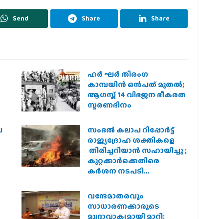
Send
Share
Share
ഹര്‍ ഘര്‍ തിരംഗ
കാമ്പയിന്‍ ഒന്‍പത് മുതല്‍;
ആഗസ്ത് 14 വിഭജന ഭീകരത
സ്മരണദിനം
െ
സംഭൽ കലാപ റിപ്പോർട്ട്
രാജ്യദ്രോഹ ശക്തികളെ
തിരിച്ചറിയാൻ സഹായിച്ചു ;
കുറ്റക്കാർക്കെതിരെ
കർശന നടപടി
വേണമെന്ന് വിശ്വഹിന്ദു
പരിഷത്ത്
വന്ദേമാതരവും
െ
സാധാരണക്കാരുടെ
മുദ്രാവാക്യമായി മാറി: