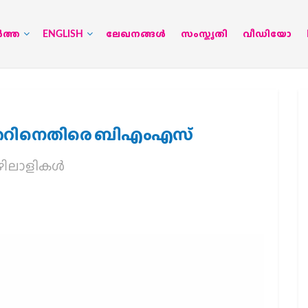
‍ത്ത
ENGLISH
ലേഖനങ്ങള്‍
സംസ്കൃതി
വീഡിയോ
ഖത്തറിനെതിരെ ബിഎംഎസ്
ഴിലാളികള്‍