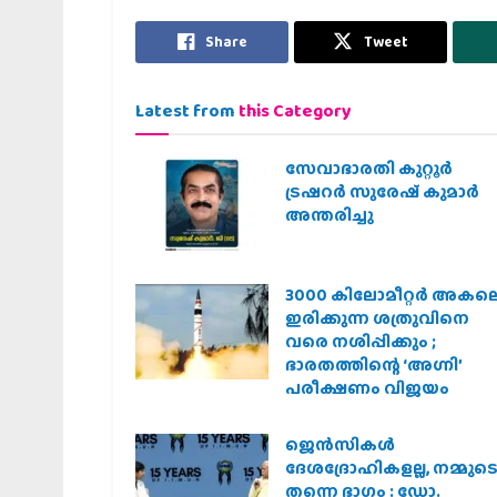
Share
Tweet
Latest from
this Category
സേവാഭാരതി കുറ്റൂർ
ട്രഷറർ സുരേഷ് കുമാർ
അന്തരിച്ചു
3000 കിലോമീറ്റർ അകല
ഇരിക്കുന്ന ശത്രുവിനെ
വരെ നശിപ്പിക്കും ;
ഭാരതത്തിന്റെ ‘അഗ്നി’
പരീക്ഷണം വിജയം
ജെന്‍സികള്‍
ദേശദ്രോഹികളല്ല, നമ്മുട
തന്നെ ഭാഗം : ഡോ.