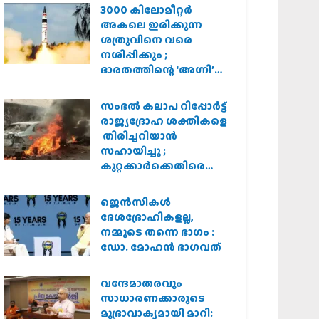
3000 കിലോമീറ്റർ
അകലെ ഇരിക്കുന്ന
ശത്രുവിനെ വരെ
നശിപ്പിക്കും ;
ഭാരതത്തിന്റെ ‘അഗ്നി’
പരീക്ഷണം വിജയം
സംഭൽ കലാപ റിപ്പോർട്ട്
രാജ്യദ്രോഹ ശക്തികളെ
തിരിച്ചറിയാൻ
സഹായിച്ചു ;
കുറ്റക്കാർക്കെതിരെ
കർശന നടപടി
വേണമെന്ന് വിശ്വഹിന്ദു
ജെന്‍സികള്‍
പരിഷത്ത്
ദേശദ്രോഹികളല്ല,
നമ്മുടെ തന്നെ ഭാഗം :
ഡോ. മോഹന്‍ ഭാഗവത്
വന്ദേമാതരവും
സാധാരണക്കാരുടെ
മുദ്രാവാക്യമായി മാറി: