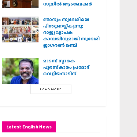
സുനിൽ ആംബേക്കർ
ഞാനും സ്വദേശിയെ
പിന്തുണയ്ക്കുന്നു;
രാജ്യവ്യാപക
കാമ്പയിനുമായി സ്വദേശി
ജാഗരണ്‍ മഞ്ച്
മാടമ്പ് സ്മാരക
പുരസ്‌കാരം പ്രമോദ്
വെളിയനാടിന്
LOAD MORE
Latest English News