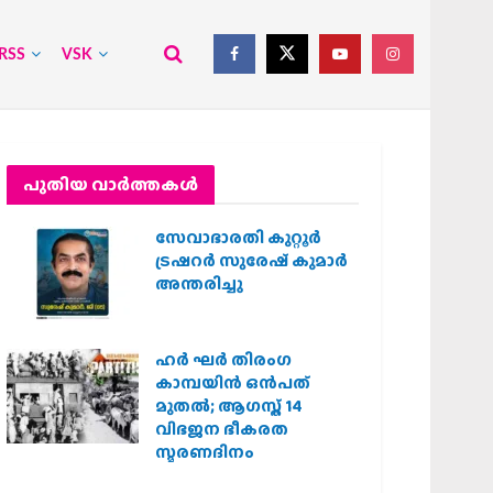
RSS
VSK
പുതിയ വാര്‍ത്തകള്‍
സേവാഭാരതി കുറ്റൂർ
ട്രഷറർ സുരേഷ് കുമാർ
അന്തരിച്ചു
ഹര്‍ ഘര്‍ തിരംഗ
കാമ്പയിന്‍ ഒന്‍പത്
മുതല്‍; ആഗസ്ത് 14
വിഭജന ഭീകരത
സ്മരണദിനം