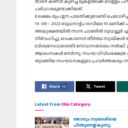
താഴെ കിണർ കുഴിച്ച് മുകളിലേക്ക് വെള്ളം പമ്
പരിഹാരമുണ്ടാക്കിയത്.
6 ലക്ഷം രൂപ ഈ പദ്ധതിക്കുവേണ്ടി ചെലവഴിച്ച
14 -09 – 2022 ബുധനാഴ്ച്ച രാവിലെ 10 മണിക്ക
അദ്ധ്യക്ഷതയിൽ നടന്ന ചടങ്ങിൽ ഗുഡല്ല
നിർവഹിച്ചു. ഓംകാരനന്ദ തീർത്ഥ സ്വാമിക
(വിശ്വസേവാഭാരതി) സേവാസന്ദേശം നൽകി. പ
ആശംസകൾ നേർന്നു. സംഘ വിവിധക്ഷേത്ര ക
തുടങ്ങിയ സംഘടനകളുടെ പ്രവർത്തകരും സന
Share
14
Tweet
Latest from
this Category
ഞാനും സ്വദേശിയെ
പിന്തുണയ്ക്കുന്നു;