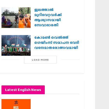
ജലത്താല്‍
മുറിവേറ്റവര്‍ക്ക്
ആശ്വാസമായി
സേവാഭാരതി
കോമൺ വെൽത്ത്
ഗെയിംസ് സമാപന വേദി
വന്ദേമാതരോത്സവമായി
LOAD MORE
Latest English News