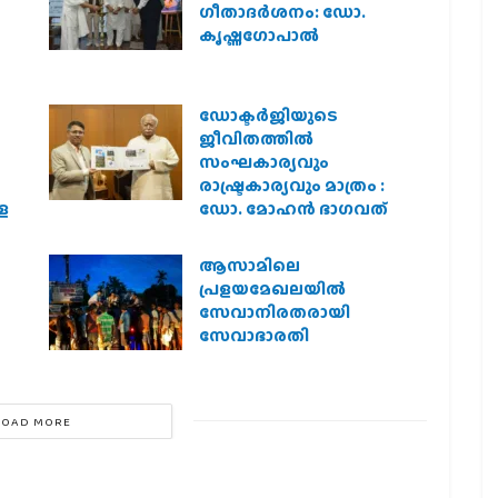
ഗീതാദര്‍ശനം: ഡോ.
കൃഷ്ണഗോപാല്‍
ഡോക്ടർജിയുടെ
ജീവിതത്തിൽ
സംഘകാര്യവും
രാഷ്ട്രകാര്യവും മാത്രം :
െ
ഡോ. മോഹൻ ഭാഗവത്
ആസാമിലെ
പ്രളയമേഖലയില്‍
സേവാനിരതരായി
സേവാഭാരതി
LOAD MORE