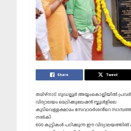
Share
Tweet
തമിഴ്നാട്: ഗുഡല്ലൂർ അയ്യംകൊല്ലിയിൽ പ്രവർ
വിദ്യാലയം മെട്രിക്കുലേഷൻ സ്കൂൾളിലെ
കുടിവെള്ളക്ഷാമം സേവാദർശൻ്റെ സാമ്പത്
നൽകി
600 കുട്ടികൾ പഠിക്കുന്ന ഈ വിദ്യാലയത്തിൽ ക