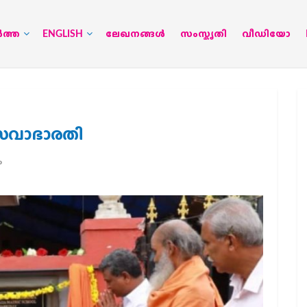
‍ത്ത
ENGLISH
ലേഖനങ്ങള്‍
സംസ്കൃതി
വീഡിയോ
വസേവാഭാരതി
ം