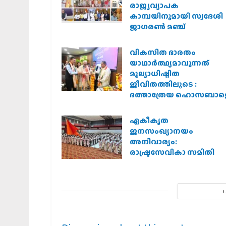
രാജ്യവ്യാപക
കാമ്പയിനുമായി സ്വദേശി
ജാഗരണ്‍ മഞ്ച്
വികസിത ഭാരതം
യാഥാർത്ഥ്യമാവുന്നത്
മൂല്യാധിഷ്ഠിത
ജീവിതത്തിലൂടെ :
ദത്താത്രേയ ഹൊസബാള
ഏകീകൃത
ജനസംഖ്യാനയം
അനിവാര്യം:
രാഷ്ട്രസേവികാ സമിതി