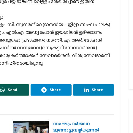
പുചെയ്ത് ടാങ്കിൽ വെള്ളം ശേഖരിച്ചാണ് ഇതിന്
ു.
് എം. സി. സുന്ദരൻ്റെ (മാനനീയ – ജില്ലാ സംഘ ചാലക്)
ൂർ എം. എൽ.എ. അഡ്വ പൊൻ ജയശീലൻ ഉദ്ഘാടനം
ൾ അനുഗ്രഹ പ്രഭാഷണം നടത്തി. എ. ആർ. മോഹൻ
്രവീൺ വാസുദേവ് (സെക്രട്ടറി സേവാദർശൻ )
ാര്യകർത്താക്കൾ സേവാദർശൻ , വിശ്വസേവഭാരതി
്നിഹിതരായിരുന്നു
Send
Share
Share
സംഘപ്രാര്‍ത്ഥന
മുന്നോട്ടുവയ്ക്കുന്നത്