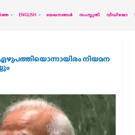
‍ത്ത
ENGLISH
ലേഖനങ്ങള്‍
സംസ്കൃതി
വീഡിയോ
്രി എഴുപത്തിയൊന്നായിരം നിയമന
യും