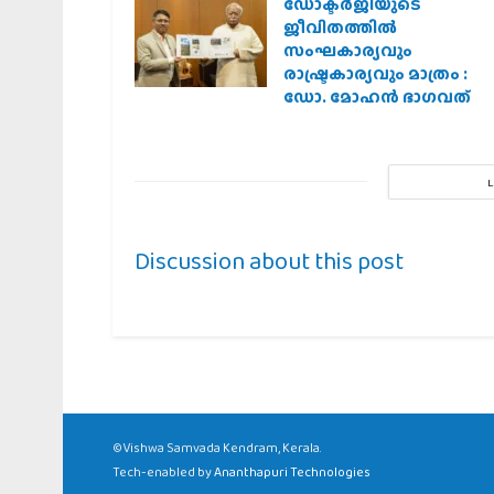
ഡോക്ടർജിയുടെ
ജീവിതത്തിൽ
സംഘകാര്യവും
രാഷ്ട്രകാര്യവും മാത്രം :
ഡോ. മോഹൻ ഭാഗവത്
Discussion about this post
©Vishwa Samvada Kendram, Kerala.
Tech-enabled by
Ananthapuri Technologies