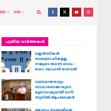
RSS
VSK
പുതിയ വാര്‍ത്തകള്‍
ജെന്‍സികള്‍
ദേശദ്രോഹികളല്ല,
നമ്മുടെ തന്നെ ഭാഗം :
ഡോ. മോഹന്‍ ഭാഗവത്
വന്ദേമാതരവും
സാധാരണക്കാരുടെ
മുദ്രാവാക്യമായി മാറി:
സുനിൽ ആംബേക്കർ
ഞാനും സ്വദേശിയെ