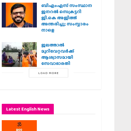
ബിഎംഎസ് സംസ്ഥാന
ജനറൽ സെക്രട്ടറി
ജി.കെ അജിത്ത്
അന്തരിച്ചു; സംസ്കാരം
നാളെ
ജലത്താല്‍
മുറിവേറ്റവര്‍ക്ക്
ആശ്വാസമായി
സേവാഭാരതി
LOAD MORE
Latest English News