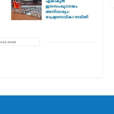
ഏകീകൃത
ജനസംഖ്യാനയം
അനിവാര്യം:
രാഷ്ട്രസേവികാ സമിതി
LOAD MORE