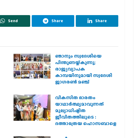
Send
Share
Share
ഞാനും സ്വദേശിയെ
െ
പിന്തുണയ്ക്കുന്നു;
രാജ്യവ്യാപക
കാമ്പയിനുമായി സ്വദേശി
ജാഗരണ്‍ മഞ്ച്
വികസിത ഭാരതം
യാഥാർത്ഥ്യമാവുന്നത്
മൂല്യാധിഷ്ഠിത
ജീവിതത്തിലൂടെ :
ദത്താത്രേയ ഹൊസബാളെ