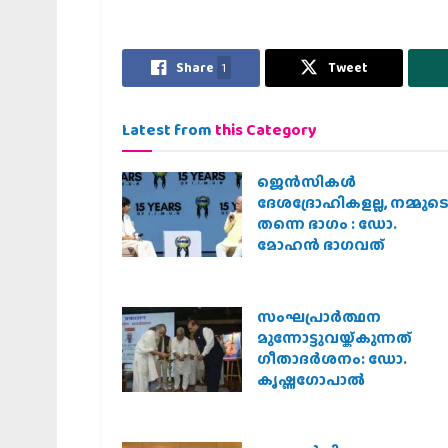
Share
1
Tweet
Latest from
this Category
ജെന്‍സികള്‍
ദേശദ്രോഹികളല്ല, നമ്മുട
തന്നെ ഭാഗം : ഡോ.
മോഹന്‍ ഭാഗവത്
സംഘപ്രാര്‍ത്ഥന
മുന്നോട്ടുവയ്ക്കുന്നത്
ഗീതാദര്‍ശനം: ഡോ.
കൃഷ്ണഗോപാല്‍