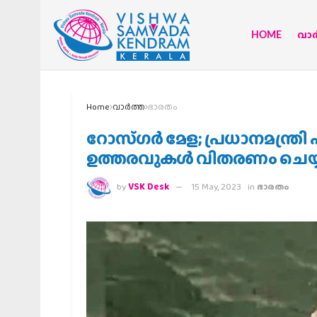
HOME
വാര്
Home
വാര്‍ത്ത
ഭാരതം
റോസ്ഗര്‍ മേള; പ്രധാനമന്ത
ഉത്തരവുകള്‍ വിതരണം ചെയ്
by
VSK Desk
15 May, 2023
in
ഭാരതം