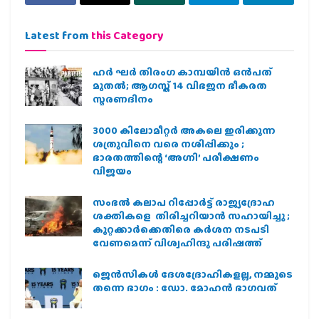
Latest from
this Category
ഹര്‍ ഘര്‍ തിരംഗ കാമ്പയിന്‍ ഒന്‍പത്
മുതല്‍; ആഗസ്ത് 14 വിഭജന ഭീകരത
സ്മരണദിനം
3000 കിലോമീറ്റർ അകലെ ഇരിക്കുന്ന
ശത്രുവിനെ വരെ നശിപ്പിക്കും ;
ഭാരതത്തിന്റെ ‘അഗ്നി’ പരീക്ഷണം
വിജയം
സംഭൽ കലാപ റിപ്പോർട്ട് രാജ്യദ്രോഹ
ശക്തികളെ തിരിച്ചറിയാൻ സഹായിച്ചു ;
കുറ്റക്കാർക്കെതിരെ കർശന നടപടി
വേണമെന്ന് വിശ്വഹിന്ദു പരിഷത്ത്
ജെന്‍സികള്‍ ദേശദ്രോഹികളല്ല, നമ്മുടെ
തന്നെ ഭാഗം : ഡോ. മോഹന്‍ ഭാഗവത്