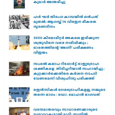
കുമാർ അന്തരിച്ചു
ഹര്‍ ഘര്‍ തിരംഗ കാമ്പയിന്‍ ഒന്‍പത്
മുതല്‍; ആഗസ്ത് 14 വിഭജന ഭീകരത
സ്മരണദിനം
3000 കിലോമീറ്റർ അകലെ ഇരിക്കുന്ന
ശത്രുവിനെ വരെ നശിപ്പിക്കും ;
ഭാരതത്തിന്റെ ‘അഗ്നി’ പരീക്ഷണം
വിജയം
സംഭൽ കലാപ റിപ്പോർട്ട് രാജ്യദ്രോഹ
ശക്തികളെ തിരിച്ചറിയാൻ സഹായിച്ചു ;
കുറ്റക്കാർക്കെതിരെ കർശന നടപടി
വേണമെന്ന് വിശ്വഹിന്ദു പരിഷത്ത്
ജെന്‍സികള്‍ ദേശദ്രോഹികളല്ല, നമ്മുടെ
തന്നെ ഭാഗം : ഡോ. മോഹന്‍ ഭാഗവത്
വന്ദേമാതരവും സാധാരണക്കാരുടെ
മുദ്രാവാക്യമായി മാറി: സുനിൽ