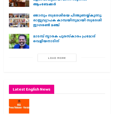
ആംബേക്കർ
ഞാനും സ്വദേശിയെ പിന്തുണയ്ക്കുന്നു;
രാജ്യവ്യാപക കാമ്പയിനുമായി സ്വദേശി
ജാഗരണ്‍ മഞ്ച്
മാടമ്പ് സ്മാരക പുരസ്‌കാരം പ്രമോദ്
വെളിയനാടിന്
LOAD MORE
Latest English News