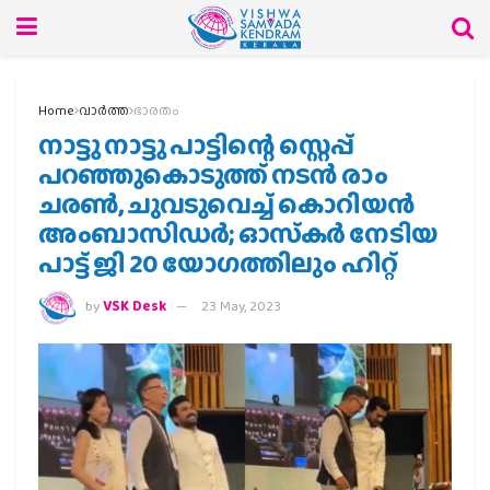
Home
വാര്‍ത്ത
ഭാരതം
നാട്ടു നാട്ടു പാട്ടിന്റെ സ്റ്റെപ്പ്
പറഞ്ഞുകൊടുത്ത് നടൻ രാം
ചരൺ‍, ചുവടുവെച്ച് കൊറിയ‍ൻ
അംബാസിഡർ; ഓസ്‌കർ നേടിയ
പാട്ട് ജി 20 യോഗത്തിലും ഹിറ്റ്
by
VSK Desk
23 May, 2023