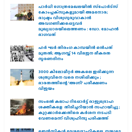
പാര്‍ധി ഗോത്രമേഖലയില്‍ സ്‌പോര്‍ട്‌സ്
കോംപ്ലക്‌സുകളുമായി അമനോര;
രാഷ്ട്രം വിശ്വഗുരുവാകാന്‍
അവഗണിക്കപ്പെട്ടവര്‍
മുഖ്യധാരയിലെത്തണം : ഡോ. മോഹന്‍
ഭാഗവത്
ഹര്‍ ഘര്‍ തിരംഗ കാമ്പയിന്‍ ഒന്‍പത്
മുതല്‍; ആഗസ്ത് 14 വിഭജന ഭീകരത
സ്മരണദിനം
3000 കിലോമീറ്റർ അകലെ ഇരിക്കുന്ന
ശത്രുവിനെ വരെ നശിപ്പിക്കും ;
ഭാരതത്തിന്റെ ‘അഗ്നി’ പരീക്ഷണം
വിജയം
സംഭൽ കലാപ റിപ്പോർട്ട് രാജ്യദ്രോഹ
ശക്തികളെ തിരിച്ചറിയാൻ സഹായിച്ചു ;
കുറ്റക്കാർക്കെതിരെ കർശന നടപടി
വേണമെന്ന് വിശ്വഹിന്ദു പരിഷത്ത്
ജെന്‍സികള്‍ ദേശദ്രോഹികളല്ല, നമ്മുടെ