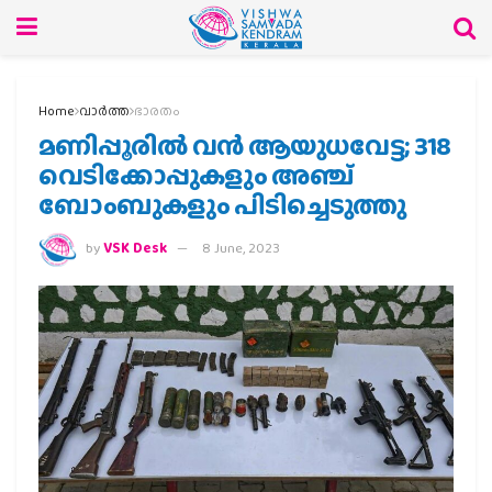
Home
വാര്‍ത്ത
ഭാരതം
മണിപ്പൂരില്‍ വൻ ആയുധവേട്ട; 318
വെടിക്കോപ്പുകളും അഞ്ച്
ബോംബുകളും പിടിച്ചെടുത്തു
by
VSK Desk
8 June, 2023