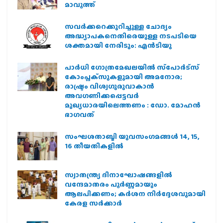
മാവൂത്ത്
സവര്‍ക്കറെക്കുറിച്ചുള്ള ചോദ്യം
അദ്ധ്യാപകനെതിരെയുള്ള നടപടിയെ
ശക്തമായി നേരിടും: എന്‍ടിയു
പാര്‍ധി ഗോത്രമേഖലയില്‍ സ്‌പോര്‍ട്‌സ്
കോംപ്ലക്‌സുകളുമായി അമനോര;
രാഷ്ട്രം വിശ്വഗുരുവാകാന്‍
അവഗണിക്കപ്പെട്ടവര്‍
മുഖ്യധാരയിലെത്തണം : ഡോ. മോഹന്‍
ഭാഗവത്
സംഘശതാബ്ദി യുവസംഗമങ്ങള്‍ 14, 15,
16 തീയതികളില്‍
സ്വാതന്ത്ര്യ ദിനാഘോഷങ്ങളിൽ
വന്ദേമാതരം പൂർണ്ണമായും
ആലപിക്കണം; കർശന നിർദ്ദേശവുമായി
കേരള സർക്കാർ