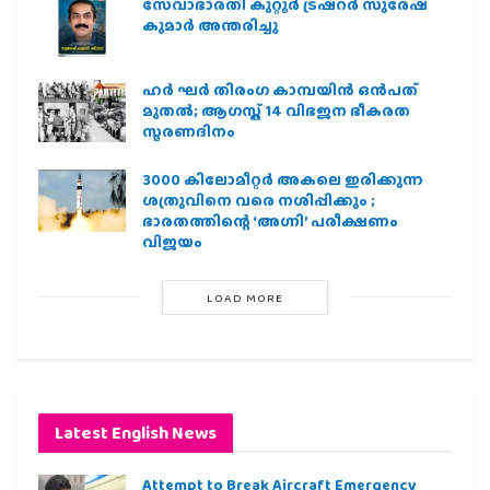
സേവാഭാരതി കുറ്റൂർ ട്രഷറർ സുരേഷ്
കുമാർ അന്തരിച്ചു
ഹര്‍ ഘര്‍ തിരംഗ കാമ്പയിന്‍ ഒന്‍പത്
മുതല്‍; ആഗസ്ത് 14 വിഭജന ഭീകരത
സ്മരണദിനം
3000 കിലോമീറ്റർ അകലെ ഇരിക്കുന്ന
ശത്രുവിനെ വരെ നശിപ്പിക്കും ;
ഭാരതത്തിന്റെ ‘അഗ്നി’ പരീക്ഷണം
വിജയം
LOAD MORE
Latest English News
Attempt to Break Aircraft Emergency