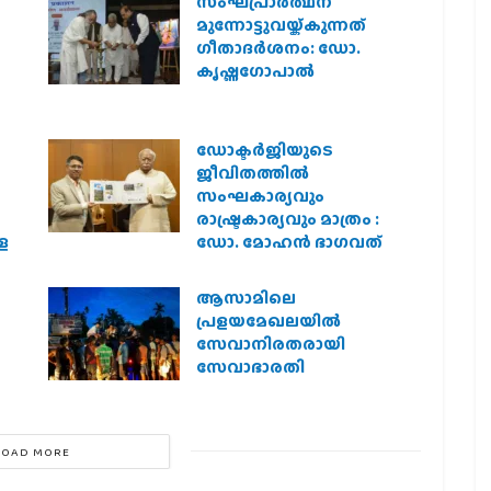
സംഘപ്രാര്‍ത്ഥന
മുന്നോട്ടുവയ്ക്കുന്നത്
ഗീതാദര്‍ശനം: ഡോ.
കൃഷ്ണഗോപാല്‍
ഡോക്ടർജിയുടെ
ജീവിതത്തിൽ
സംഘകാര്യവും
രാഷ്ട്രകാര്യവും മാത്രം :
െ
ഡോ. മോഹൻ ഭാഗവത്
ആസാമിലെ
പ്രളയമേഖലയില്‍
സേവാനിരതരായി
സേവാഭാരതി
LOAD MORE