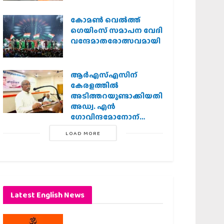
കോമൺ വെൽത്ത്
ഗെയിംസ് സമാപന വേദി
വന്ദേമാതരോത്സവമായി
ആര്‍എസ്എസിന്
കേരളത്തില്‍
അടിത്തറയുണ്ടാക്കിയതില്‍
അഡ്വ. എന്‍
ഗോവിന്ദമോനോന്
പ്രധാന പങ്ക് :എ.
LOAD MORE
ഗോപാലകൃഷ്ണന്‍
Latest English News