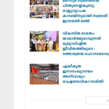
ഞാനും സ്വദേശിയെ
പിന്തുണയ്ക്കുന്നു;
രാജ്യവ്യാപക
കാമ്പയിനുമായി സ്വദേശി
ജാഗരണ്‍ മഞ്ച്
വികസിത ഭാരതം
യാഥാർത്ഥ്യമാവുന്നത്
മൂല്യാധിഷ്ഠിത
ജീവിതത്തിലൂടെ :
ദത്താത്രേയ ഹൊസബാള
ഏകീകൃത
ജനസംഖ്യാനയം
അനിവാര്യം:
രാഷ്ട്രസേവികാ സമിതി