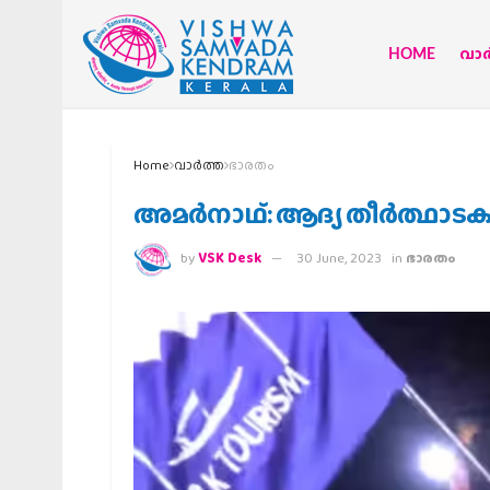
HOME
വാര്
Home
വാര്‍ത്ത
ഭാരതം
അമര്‍നാഥ്: ആദ്യ തീര്‍ത്ഥാടക
by
VSK Desk
30 June, 2023
in
ഭാരതം