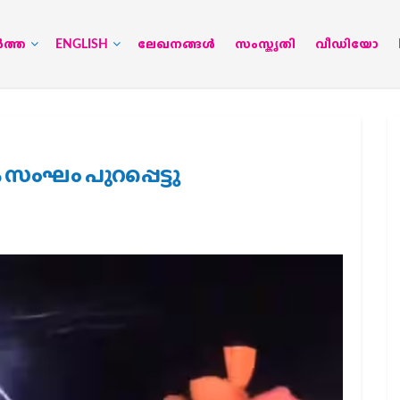
‍ത്ത
ENGLISH
ലേഖനങ്ങള്‍
സംസ്കൃതി
വീഡിയോ
 സംഘം പുറപ്പെട്ടു