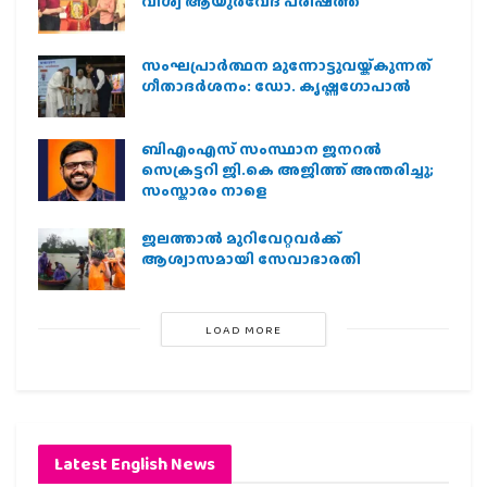
വിശ്വ ആയുര്‍വേദ പരിഷത്ത്
സംഘപ്രാര്‍ത്ഥന മുന്നോട്ടുവയ്ക്കുന്നത്
ഗീതാദര്‍ശനം: ഡോ. കൃഷ്ണഗോപാല്‍
ബിഎംഎസ് സംസ്ഥാന ജനറൽ
സെക്രട്ടറി ജി.കെ അജിത്ത് അന്തരിച്ചു;
സംസ്കാരം നാളെ
ജലത്താല്‍ മുറിവേറ്റവര്‍ക്ക്
ആശ്വാസമായി സേവാഭാരതി
LOAD MORE
Latest English News