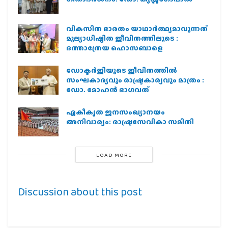
വികസിത ഭാരതം യാഥാർത്ഥ്യമാവുന്നത്
മൂല്യാധിഷ്ഠിത ജീവിതത്തിലൂടെ :
ദത്താത്രേയ ഹൊസബാളെ
ഡോക്ടർജിയുടെ ജീവിതത്തിൽ
സംഘകാര്യവും രാഷ്ട്രകാര്യവും മാത്രം :
ഡോ. മോഹൻ ഭാഗവത്
ഏകീകൃത ജനസംഖ്യാനയം
അനിവാര്യം: രാഷ്ട്രസേവികാ സമിതി
LOAD MORE
Discussion about this post