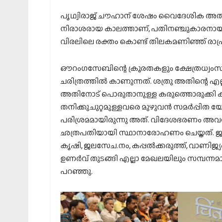
പൃഥ്വിരാജ് ചൗഹാന് ശേഷം വൈദേശിക അത
നിരാശരായ കാലത്താണ്, പതിനഞ്ചുകാരനായ 
വിരലിലെ രക്തം കൊണ്ട് തിലകമണിഞ്ഞ് രാഷ്ട്
ഔറംഗസേബിന്റെ ക്രൂരതകളും ക്ഷേത്രധ്വം
ചരിത്രത്തില്‍ കാണുന്നത്. ശത്രു അതിന്റെ
അതിനോട് പൊരുതാനുള്ള കരുത്തൊരുക്കി കാ
തനിക്കുചുറ്റമുള്ളവരെ മുഴുവന്‍ സമര്‍പ്പിത
പരിശ്രമമായിരുന്നു അത്. വിദേശഭരണം അവസാന
ഛത്രപതിയായി സ്ഥാനാരോഹണം ചെയ്തത്. ജനരക
കൃഷി, ജലസേച.നം, കപ്പല്‍ക്കരുത്ത്, വാണിജ്യം
ഉണര്‍വ് തുടങ്ങി എല്ലാ മേഖലയിലും സമ്പന്ന
പറഞ്ഞു.