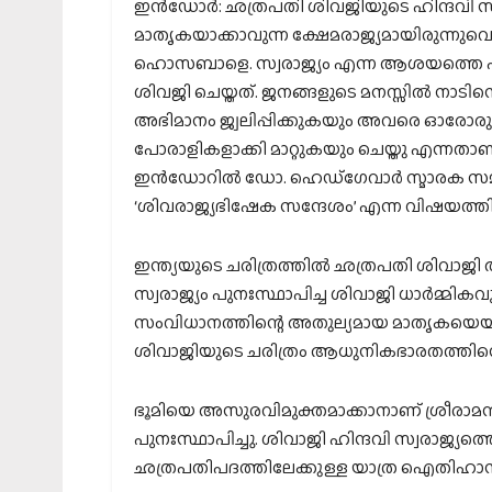
ഇന്‍ഡോര്‍: ഛത്രപതി ശിവജിയുടെ ഹിന്ദവി സ്വ
മാതൃകയാക്കാവുന്ന ക്ഷേമരാജ്യമായിരുന്നുവ
ഹൊസബാളെ. സ്വരാജ്യം എന്ന ആശയത്തെ എല്ലാ
ശിവജി ചെയ്തത്. ജനങ്ങളുടെ മനസ്സില്‍ നാ
അഭിമാനം ജ്വലിപ്പിക്കുകയും അവരെ ഓരോരുത്ത
പോരാളികളാക്കി മാറ്റുകയും ചെയ്തു എന്നതാ
ഇന്‍ഡോറില്‍ ഡോ. ഹെഡ്‌ഗേവാര്‍ സ്മാരക സമ
‘ശിവരാജ്യഭിഷേക സന്ദേശം’ എന്ന വിഷയത്തില
ഇന്ത്യയുടെ ചരിത്രത്തില്‍ ഛത്രപതി ശിവാജി
സ്വരാജ്യം പുനഃസ്ഥാപിച്ച ശിവാജി ധാര്‍മ്
സംവിധാനത്തിന്റെ അതുല്യമായ മാതൃകയെയാ
ശിവാജിയുടെ ചരിത്രം ആധുനികഭാരതത്തിന്റെ 
ഭൂമിയെ അസുരവിമുക്തമാക്കാനാണ് ശ്രീരാമന്‍ 
പുനഃസ്ഥാപിച്ചു. ശിവാജി ഹിന്ദവി സ്വരാജ്യത്ത
ഛത്രപതിപദത്തിലേക്കുള്ള യാത്ര ഐതിഹാസ