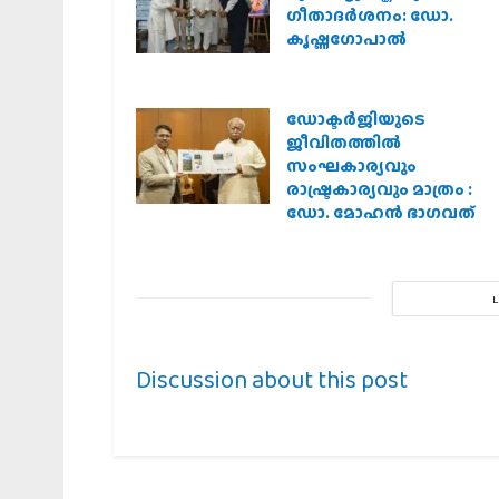
ഗീതാദര്‍ശനം: ഡോ.
കൃഷ്ണഗോപാല്‍
ഡോക്ടർജിയുടെ
ജീവിതത്തിൽ
സംഘകാര്യവും
രാഷ്ട്രകാര്യവും മാത്രം :
ഡോ. മോഹൻ ഭാഗവത്
Discussion about this post