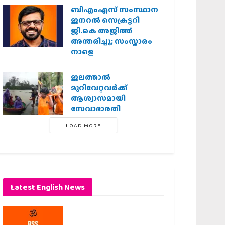
ബിഎംഎസ് സംസ്ഥാന
ജനറൽ സെക്രട്ടറി
ജി.കെ അജിത്ത്
അന്തരിച്ചു; സംസ്കാരം
നാളെ
ജലത്താല്‍
മുറിവേറ്റവര്‍ക്ക്
ആശ്വാസമായി
സേവാഭാരതി
LOAD MORE
Latest English News