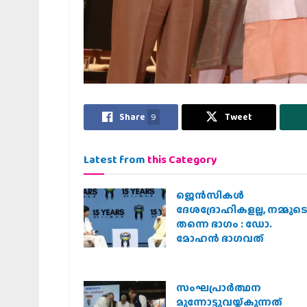
Share
9
Tweet
Latest from
this Category
ജെന്‍സികള്‍
ദേശദ്രോഹികളല്ല, നമ്മുട
തന്നെ ഭാഗം : ഡോ.
മോഹന്‍ ഭാഗവത്
സംഘപ്രാര്‍ത്ഥന
മുന്നോട്ടുവയ്ക്കുന്നത്