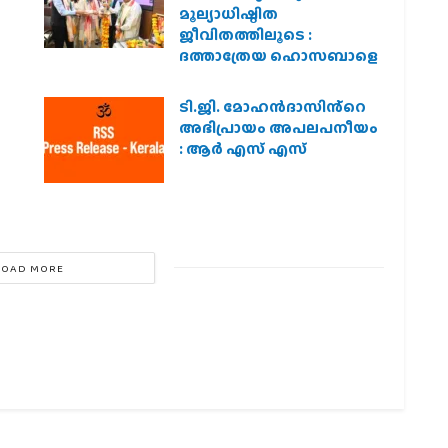
മൂല്യാധിഷ്ഠിത
ജീവിതത്തിലൂടെ :
ദത്താത്രേയ ഹൊസബാളെ
ടി.ജി. മോഹൻദാസിൻ്റെ
അഭിപ്രായം അപലപനീയം
: ആർ എസ് എസ്
LOAD MORE