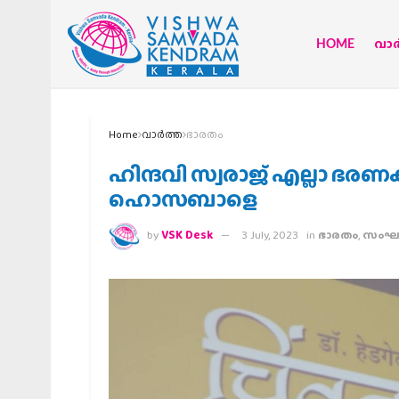
HOME
വാര്
Home
വാര്‍ത്ത
ഭാരതം
ഹിന്ദവി സ്വരാജ് എല്ലാ ഭരണക
ഹൊസബാളെ
by
VSK Desk
3 July, 2023
in
ഭാരതം
,
സംഘ വ