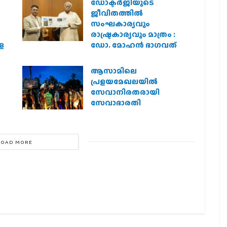
ഡോക്ടർജിയുടെ
ജീവിതത്തിൽ
സംഘകാര്യവും
രാഷ്ട്രകാര്യവും മാത്രം :
െ
ഡോ. മോഹൻ ഭാഗവത്
ആസാമിലെ
പ്രളയമേഖലയില്‍
സേവാനിരതരായി
സേവാഭാരതി
LOAD MORE