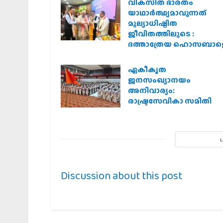
വികസിത ഭാരതം
യാഥാർത്ഥ്യമാവുന്നത്
മൂല്യാധിഷ്ഠിത
ജീവിതത്തിലൂടെ :
ദത്താത്രേയ ഹൊസബാള
ഏകീകൃത
ജനസംഖ്യാനയം
അനിവാര്യം:
രാഷ്ട്രസേവികാ സമിതി
Discussion about this post