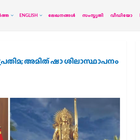
‍ത്ത
ENGLISH
ലേഖനങ്ങള്‍
സംസ്കൃതി
വീഡിയോ
മ പ്രതിമ; അമിത് ഷാ ശിലാസ്ഥാപനം