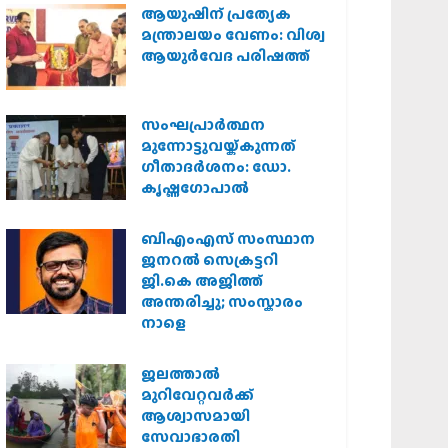
ആയുഷിന് പ്രത്യേക
മന്ത്രാലയം വേണം: വിശ്വ
ആയുര്‍വേദ പരിഷത്ത്
സംഘപ്രാര്‍ത്ഥന
മുന്നോട്ടുവയ്ക്കുന്നത്
ഗീതാദര്‍ശനം: ഡോ.
കൃഷ്ണഗോപാല്‍
ബിഎംഎസ് സംസ്ഥാന
ജനറൽ സെക്രട്ടറി
ജി.കെ അജിത്ത്
അന്തരിച്ചു; സംസ്കാരം
നാളെ
ജലത്താല്‍
മുറിവേറ്റവര്‍ക്ക്
ആശ്വാസമായി
സേവാഭാരതി