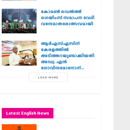
കോമൺ വെൽത്ത്
ഗെയിംസ് സമാപന വേദി
വന്ദേമാതരോത്സവമായി
ആര്‍എസ്എസിന്
കേരളത്തില്‍
അടിത്തറയുണ്ടാക്കിയതില്‍
അഡ്വ. എന്‍
ഗോവിന്ദമോനോന്
പ്രധാന പങ്ക് :എ.
LOAD MORE
ഗോപാലകൃഷ്ണന്‍
Latest English News