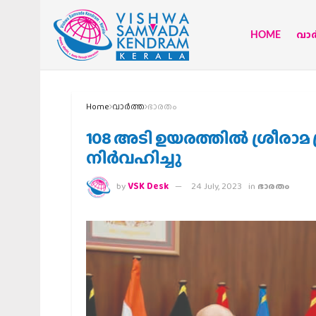
HOME
വാര്
Home
വാര്‍ത്ത
ഭാരതം
108 അടി ഉയരത്തില്‍ ശ്രീരാ
നിര്‍വഹിച്ചു
by
VSK Desk
24 July, 2023
in
ഭാരതം