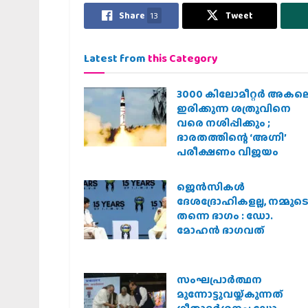
Share
13
Tweet
Latest from
this Category
3000 കിലോമീറ്റർ അകല
ഇരിക്കുന്ന ശത്രുവിനെ
വരെ നശിപ്പിക്കും ;
ഭാരതത്തിന്റെ ‘അഗ്നി’
പരീക്ഷണം വിജയം
ജെന്‍സികള്‍
ദേശദ്രോഹികളല്ല, നമ്മുട
തന്നെ ഭാഗം : ഡോ.
മോഹന്‍ ഭാഗവത്
സംഘപ്രാര്‍ത്ഥന
മുന്നോട്ടുവയ്ക്കുന്നത്