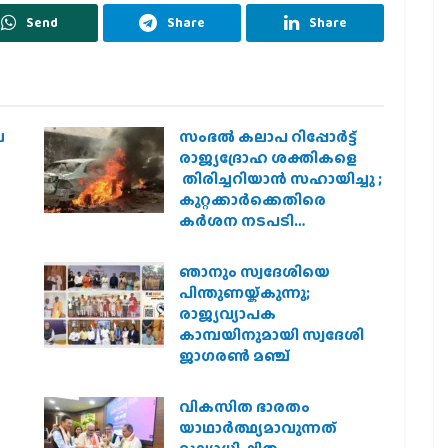
Send
Share
Share
െ
സംഭൽ കലാപ റിപ്പോർട്ട്
രാജ്യദ്രോഹ ശക്തികളെ
തിരിച്ചറിയാൻ സഹായിച്ചു ;
കുറ്റക്കാർക്കെതിരെ
കർശന നടപടി
വേണമെന്ന് വിശ്വഹിന്ദു
പരിഷത്ത്
ഞാനും സ്വദേശിയെ
െ
പിന്തുണയ്ക്കുന്നു;
രാജ്യവ്യാപക
കാമ്പയിനുമായി സ്വദേശി
ജാഗരണ്‍ മഞ്ച്
വികസിത ഭാരതം
യാഥാർത്ഥ്യമാവുന്നത്