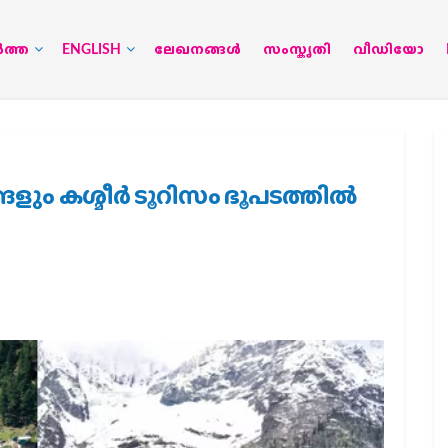
‍ത്ത
ENGLISH
ലേഖനങ്ങള്‍
സംസ്കൃതി
വീഡിയോ
ും കശ്മീര്‍ ടൂറിസം ഭൂപടത്തില്‍