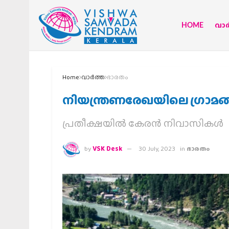
HOME
വാര്
Home
വാര്‍ത്ത
ഭാരതം
നിയന്ത്രണരേഖയിലെ ഗ്രാമങ്ങള
പ്രതീക്ഷയില്‍ കേരന്‍ നിവാസികള്‍
by
VSK Desk
30 July, 2023
in
ഭാരതം