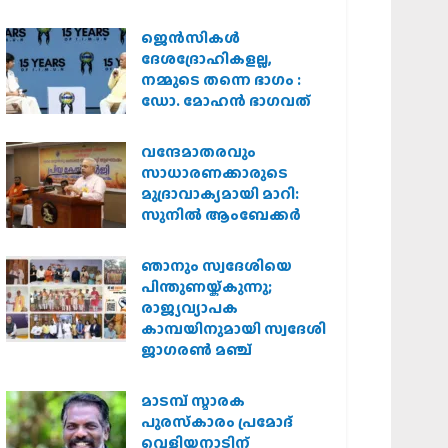
കർശന നടപടി
വേണമെന്ന് വിശ്വഹിന്ദു
ജെന്‍സികള്‍
പരിഷത്ത്
ദേശദ്രോഹികളല്ല,
നമ്മുടെ തന്നെ ഭാഗം :
ഡോ. മോഹന്‍ ഭാഗവത്
വന്ദേമാതരവും
സാധാരണക്കാരുടെ
മുദ്രാവാക്യമായി മാറി:
സുനിൽ ആംബേക്കർ
ഞാനും സ്വദേശിയെ
പിന്തുണയ്ക്കുന്നു;
രാജ്യവ്യാപക
കാമ്പയിനുമായി സ്വദേശി
ജാഗരണ്‍ മഞ്ച്
മാടമ്പ് സ്മാരക
പുരസ്‌കാരം പ്രമോദ്
വെളിയനാടിന്