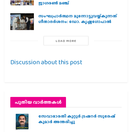
ജാഗരണ്‍ മഞ്ച്
സംഘപ്രാര്‍ത്ഥന മുന്നോട്ടുവയ്ക്കുന്നത്
ഗീതാദര്‍ശനം: ഡോ. കൃഷ്ണഗോപാല്‍
LOAD MORE
Discussion about this post
പുതിയ വാര്‍ത്തകള്‍
സേവാഭാരതി കുറ്റൂർ ട്രഷറർ സുരേഷ്
കുമാർ അന്തരിച്ചു