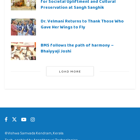
for Societal Upliftment and Cultural
Preservation at Sangh Sanghik
Dr. Velmani Returns to Thank Those Who
Gave Her Wings to Fly
BMS follows the path of harmony –
Bhaiyyaji Joshi
LOAD MORE
©Vishwa Samvada Kendram, Kerala.