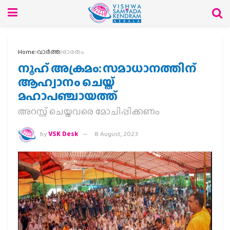
Home
വാര്‍ത്ത
ഭാരതം
നൂഹ് അക്രമം: സമാധാനത്തിന്
ആഹ്വാനം ചെയ്ത്
മഹാപഞ്ചായത്ത്
അറസ്റ്റ് ചെയ്തവരെ മോചിപ്പിക്കണം
by
VSK Desk
8 August, 2023