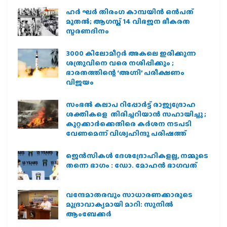
ഹര്‍ ഘര്‍ തിരംഗ കാമ്പയിന്‍ ഒന്‍പത്
മുതല്‍; ആഗസ്ത് 14 വിഭജന ഭീകരത
സ്മരണദിനം
3000 കിലോമീറ്റർ അകലെ ഇരിക്കുന്ന
ശത്രുവിനെ വരെ നശിപ്പിക്കും ;
ഭാരതത്തിന്റെ ‘അഗ്നി’ പരീക്ഷണം
വിജയം
സംഭൽ കലാപ റിപ്പോർട്ട് രാജ്യദ്രോഹ
ശക്തികളെ തിരിച്ചറിയാൻ സഹായിച്ചു ;
കുറ്റക്കാർക്കെതിരെ കർശന നടപടി
വേണമെന്ന് വിശ്വഹിന്ദു പരിഷത്ത്
ജെന്‍സികള്‍ ദേശദ്രോഹികളല്ല, നമ്മുടെ
തന്നെ ഭാഗം : ഡോ. മോഹന്‍ ഭാഗവത്
വന്ദേമാതരവും സാധാരണക്കാരുടെ
മുദ്രാവാക്യമായി മാറി: സുനിൽ
ആംബേക്കർ