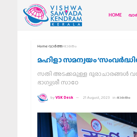
HOME
വാര്
Home
വാര്‍ത്ത
ഭാരതം
മഹിളാ സമന്വയം ‘സംവര്‍ദ്ധ
സതി അടക്കമുള്ള ദുരാചാരങ്ങള്‍ വ
ഭാഗ്യശ്രീ സാഠേ
by
VSK Desk
21 August, 2023
in
ഭാരതം