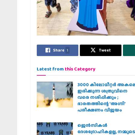
Share
1
Tweet
Latest from
this Category
3000 കിലോമീറ്റർ അകല
ഇരിക്കുന്ന ശത്രുവിനെ
വരെ നശിപ്പിക്കും ;
ഭാരതത്തിന്റെ ‘അഗ്നി’
പരീക്ഷണം വിജയം
ജെന്‍സികള്‍
ദേശദ്രോഹികളല്ല, നമ്മുട