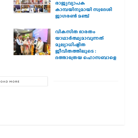
രാജ്യവ്യാപക
കാമ്പയിനുമായി സ്വദേശി
ജാഗരണ്‍ മഞ്ച്
വികസിത ഭാരതം
യാഥാർത്ഥ്യമാവുന്നത്
മൂല്യാധിഷ്ഠിത
ജീവിതത്തിലൂടെ :
ദത്താത്രേയ ഹൊസബാളെ
LOAD MORE