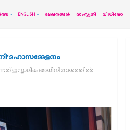
‍ത്ത
ENGLISH
ലേഖനങ്ങള്‍
സംസ്കൃതി
വീഡിയോ
ിനി’ മഹാസമ്മേളനം
ന്നത് ഇസ്ലാമിക അധിനിവേശത്തില്‍: