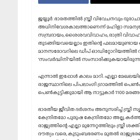
ജയ്പൂര്‍: ഭാരതത്തില്‍ സ്ത്രീ വിവേചനവും ദുര
അധിനിവേശകാലത്താണെന്ന് മഹിളാ സമന്വ
സമ്പ്രദായം, ശൈശവവിവാഹം, രാത്രി വിവാഹം, 
തുടങ്ങിയവയെല്ലാം ഇതിന്റെ ഫലമായുണ്ടായ വൈക
മാനസരോവറിലെ ഡീപ് ഓഡിറ്റോറിയത്തില്‍ സ
‘സംവര്‍ദ്ധിനി’യില്‍ സംസാരിക്കുകയായിരുന്നു 
എന്നാല്‍ ഇപ്പോള്‍ കാലം മാറി. എല്ലാ മേഖലയിലു
രാജസ്ഥാനിലെ പിപലാംഗി ഗ്രാമത്തില്‍ പെണ
പെണ്‍കുട്ടിക്കുമായി ആ നാട്ടുകാര്‍ 1100 മരങ്ങള്‍ 
ഭാരതീയ ജീവിത ദര്‍ശനം അനുസരിച്ച് സ്ത്രീ സൃഷ
കേന്ദ്രിതമോ പുരുഷ കേന്ദ്രിതമോ അല്ല, കര്‍ത്ത
രാജ്യത്തിന്റെ എല്ലാ മുന്നേറ്റത്തിലും സ്ത്രീ ശക
ദൗത്യം വരെ, കുടുംബഭരണം മുതല്‍ രാജ്യഭരണം