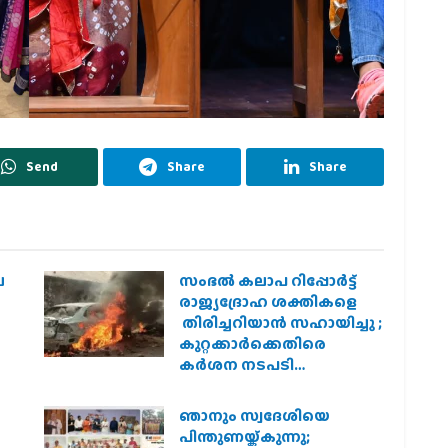
Send
Share
Share
െ
സംഭൽ കലാപ റിപ്പോർട്ട്
രാജ്യദ്രോഹ ശക്തികളെ
തിരിച്ചറിയാൻ സഹായിച്ചു ;
കുറ്റക്കാർക്കെതിരെ
കർശന നടപടി
വേണമെന്ന് വിശ്വഹിന്ദു
പരിഷത്ത്
ഞാനും സ്വദേശിയെ
െ
പിന്തുണയ്ക്കുന്നു;