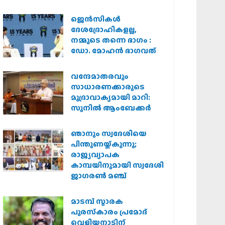
കർശന നടപടി
വേണമെന്ന് വിശ്വഹിന്ദു
ജെന്‍സികള്‍
പരിഷത്ത്
ദേശദ്രോഹികളല്ല,
നമ്മുടെ തന്നെ ഭാഗം :
ഡോ. മോഹന്‍ ഭാഗവത്
വന്ദേമാതരവും
സാധാരണക്കാരുടെ
മുദ്രാവാക്യമായി മാറി:
സുനിൽ ആംബേക്കർ
ഞാനും സ്വദേശിയെ
പിന്തുണയ്ക്കുന്നു;
രാജ്യവ്യാപക
കാമ്പയിനുമായി സ്വദേശി
ജാഗരണ്‍ മഞ്ച്
മാടമ്പ് സ്മാരക
പുരസ്‌കാരം പ്രമോദ്
വെളിയനാടിന്