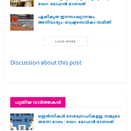
ഡോ. മോഹൻ ഭാഗവത്
ഏകീകൃത ജനസംഖ്യാനയം
അനിവാര്യം: രാഷ്ട്രസേവികാ സമിതി
LOAD MORE
Discussion about this post
പുതിയ വാര്‍ത്തകള്‍
ജെന്‍സികള്‍ ദേശദ്രോഹികളല്ല, നമ്മുടെ
തന്നെ ഭാഗം : ഡോ. മോഹന്‍ ഭാഗവത്