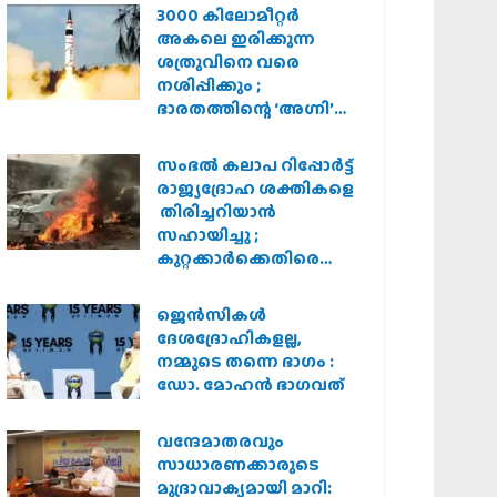
3000 കിലോമീറ്റർ
അകലെ ഇരിക്കുന്ന
ശത്രുവിനെ വരെ
നശിപ്പിക്കും ;
ഭാരതത്തിന്റെ ‘അഗ്നി’
പരീക്ഷണം വിജയം
സംഭൽ കലാപ റിപ്പോർട്ട്
രാജ്യദ്രോഹ ശക്തികളെ
തിരിച്ചറിയാൻ
സഹായിച്ചു ;
കുറ്റക്കാർക്കെതിരെ
കർശന നടപടി
വേണമെന്ന് വിശ്വഹിന്ദു
ജെന്‍സികള്‍
പരിഷത്ത്
ദേശദ്രോഹികളല്ല,
നമ്മുടെ തന്നെ ഭാഗം :
ഡോ. മോഹന്‍ ഭാഗവത്
വന്ദേമാതരവും
സാധാരണക്കാരുടെ
മുദ്രാവാക്യമായി മാറി: