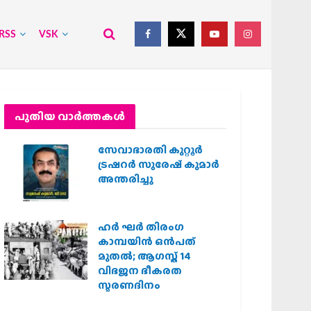
RSS
VSK
പുതിയ വാര്‍ത്തകള്‍
സേവാഭാരതി കുറ്റൂർ
ട്രഷറർ സുരേഷ് കുമാർ
അന്തരിച്ചു
ഹര്‍ ഘര്‍ തിരംഗ
കാമ്പയിന്‍ ഒന്‍പത്
മുതല്‍; ആഗസ്ത് 14
വിഭജന ഭീകരത
സ്മരണദിനം