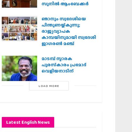
സുനിൽ ആംബേക്കർ
ഞാനും സ്വദേശിയെ
പിന്തുണയ്ക്കുന്നു;
രാജ്യവ്യാപക
കാമ്പയിനുമായി സ്വദേശി
ജാഗരണ്‍ മഞ്ച്
മാടമ്പ് സ്മാരക
പുരസ്‌കാരം പ്രമോദ്
വെളിയനാടിന്
LOAD MORE
Latest English News