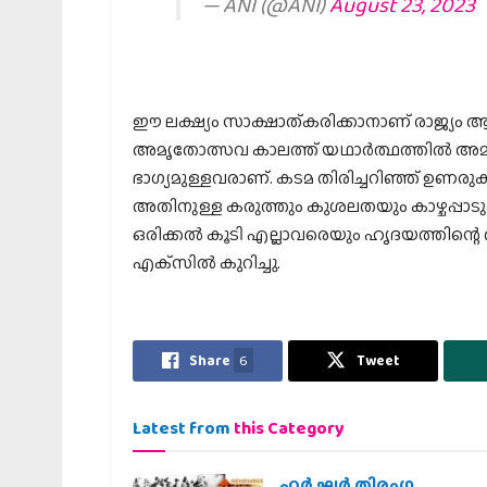
— ANI (@ANI)
August 23, 2023
ഈ ലക്ഷ്യം സാക്ഷാത്കരിക്കാനാണ് രാജ്യം ആത
അമൃതോത്സവ കാലത്ത് യഥാര്‍ത്ഥത്തില്‍ അമൃത
ഭാഗ്യമുള്ളവരാണ്. കടമ തിരിച്ചറിഞ്ഞ് ഉണരു
അതിനുള്ള കരുത്തും കുശലതയും കാഴ്ചപ്പാടും
ഒരിക്കല്‍ കൂടി എല്ലാവരെയും ഹൃദയത്തിന്റെ അട
എക്‌സില്‍ കുറിച്ചു.
Share
6
Tweet
Latest from
this Category
ഹര്‍ ഘര്‍ തിരംഗ