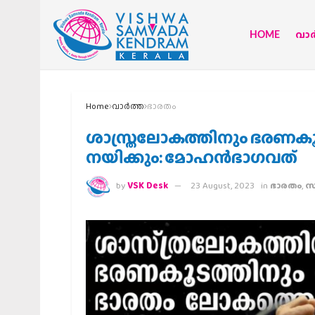
HOME
വാര്
Home
വാര്‍ത്ത
ഭാരതം
ശാസ്ത്രലോകത്തിനും ഭരണകൂ
നയിക്കും: മോഹന്‍ഭാഗവത്
by
VSK Desk
23 August, 2023
in
ഭാരതം
,
സ