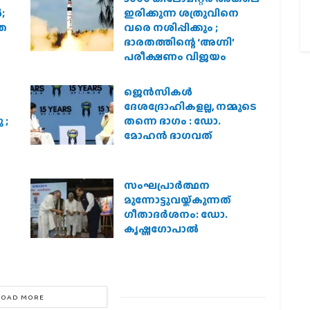
;
ഇരിക്കുന്ന ശത്രുവിനെ
രത
വരെ നശിപ്പിക്കും ;
ഭാരതത്തിന്റെ ‘അഗ്നി’
പരീക്ഷണം വിജയം
ജെന്‍സികള്‍
ദേശദ്രോഹികളല്ല, നമ്മുടെ
 ;
തന്നെ ഭാഗം : ഡോ.
മോഹന്‍ ഭാഗവത്
സംഘപ്രാര്‍ത്ഥന
മുന്നോട്ടുവയ്ക്കുന്നത്
ഗീതാദര്‍ശനം: ഡോ.
കൃഷ്ണഗോപാല്‍
LOAD MORE