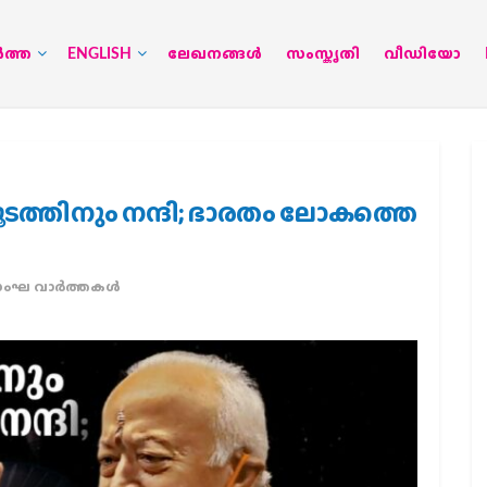
‍ത്ത
ENGLISH
ലേഖനങ്ങള്‍
സംസ്കൃതി
വീഡിയോ
ടത്തിനും നന്ദി; ഭാരതം ലോകത്തെ
ംഘ വാര്‍ത്തകള്‍