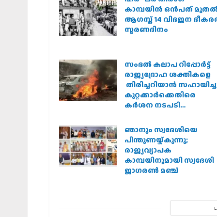
കാമ്പയിന്‍ ഒന്‍പത് മുതല്‍
ആഗസ്ത് 14 വിഭജന ഭീക
സ്മരണദിനം
സംഭൽ കലാപ റിപ്പോർട്ട്
രാജ്യദ്രോഹ ശക്തികളെ
തിരിച്ചറിയാൻ സഹായിച്ചു
കുറ്റക്കാർക്കെതിരെ
കർശന നടപടി
വേണമെന്ന് വിശ്വഹിന്ദു
പരിഷത്ത്
ഞാനും സ്വദേശിയെ
പിന്തുണയ്ക്കുന്നു;
രാജ്യവ്യാപക
കാമ്പയിനുമായി സ്വദേശി
ജാഗരണ്‍ മഞ്ച്