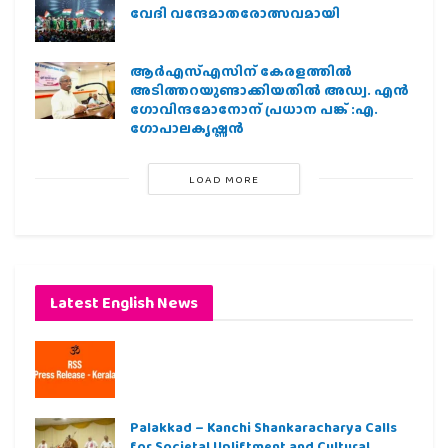
വേദി വന്ദേമാതരോത്സവമായി
ആര്‍എസ്എസിന് കേരളത്തില്‍
അടിത്തറയുണ്ടാക്കിയതില്‍ അഡ്വ. എന്‍
ഗോവിന്ദമോനോന് പ്രധാന പങ്ക് :എ.
ഗോപാലകൃഷ്ണന്‍
LOAD MORE
Latest English News
Palakkad – Kanchi Shankaracharya Calls
for Societal Upliftment and Cultural