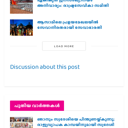
അനിവാര്യം: രാഷ്ട്രസേവികാ സമിതി
ആസാമിലെ പ്രളയമേഖലയില്‍
സേവാനിരതരായി സേവാഭാരതി
LOAD MORE
Discussion about this post
പുതിയ വാര്‍ത്തകള്‍
ഞാനും സ്വദേശിയെ പിന്തുണയ്ക്കുന്നു;
രാജ്യവ്യാപക കാമ്പയിനുമായി സ്വദേശി