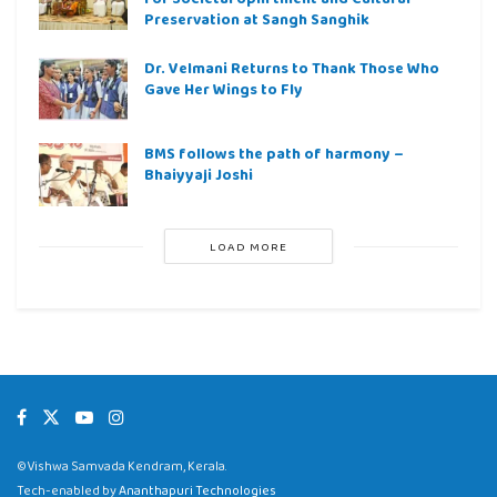
Preservation at Sangh Sanghik
Dr. Velmani Returns to Thank Those Who
Gave Her Wings to Fly
BMS follows the path of harmony –
Bhaiyyaji Joshi
LOAD MORE
©Vishwa Samvada Kendram, Kerala.
Tech-enabled by
Ananthapuri Technologies