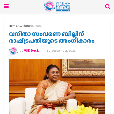
Home
വാര്‍ത്ത
ഭാരതം
വനിതാ സംവരണ ബില്ലിന്
രാഷ്‌ട്രപതിയുടെ അംഗീകാരം
by
VSK Desk
30 September, 2023