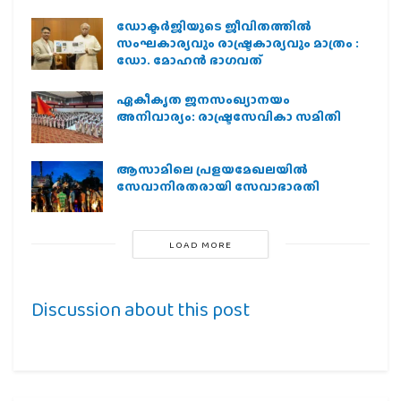
ഡോക്ടർജിയുടെ ജീവിതത്തിൽ
സംഘകാര്യവും രാഷ്ട്രകാര്യവും മാത്രം :
ഡോ. മോഹൻ ഭാഗവത്
ഏകീകൃത ജനസംഖ്യാനയം
അനിവാര്യം: രാഷ്ട്രസേവികാ സമിതി
ആസാമിലെ പ്രളയമേഖലയില്‍
സേവാനിരതരായി സേവാഭാരതി
LOAD MORE
Discussion about this post