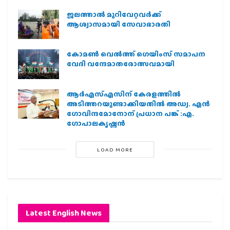
ജലത്താല്‍ മുറിവേറ്റവര്‍ക്ക്
ആശ്വാസമായി സേവാഭാരതി
കോമൺ വെൽത്ത് ഗെയിംസ് സമാപന
വേദി വന്ദേമാതരോത്സവമായി
ആര്‍എസ്എസിന് കേരളത്തില്‍
അടിത്തറയുണ്ടാക്കിയതില്‍ അഡ്വ. എന്‍
ഗോവിന്ദമോനോന് പ്രധാന പങ്ക് :എ.
ഗോപാലകൃഷ്ണന്‍
LOAD MORE
Latest English News