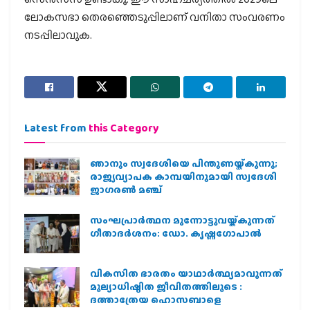
ലോകസഭാ തെരഞ്ഞെടുപ്പിലാണ് വനിതാ സംവരണം
നടപ്പിലാവുക.
Latest from
this Category
ഞാനും സ്വദേശിയെ പിന്തുണയ്ക്കുന്നു;
രാജ്യവ്യാപക കാമ്പയിനുമായി സ്വദേശി
ജാഗരണ്‍ മഞ്ച്
സംഘപ്രാര്‍ത്ഥന മുന്നോട്ടുവയ്ക്കുന്നത്
ഗീതാദര്‍ശനം: ഡോ. കൃഷ്ണഗോപാല്‍
വികസിത ഭാരതം യാഥാർത്ഥ്യമാവുന്നത്
മൂല്യാധിഷ്ഠിത ജീവിതത്തിലൂടെ :
ദത്താത്രേയ ഹൊസബാളെ