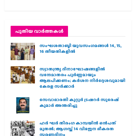
പുതിയ വാര്‍ത്തകള്‍
സംഘശതാബ്ദി യുവസംഗമങ്ങള്‍ 14, 15,
16 തീയതികളില്‍
സ്വാതന്ത്ര്യ ദിനാഘോഷങ്ങളിൽ
വന്ദേമാതരം പൂർണ്ണമായും
ആലപിക്കണം; കർശന നിർദ്ദേശവുമായി
കേരള സർക്കാർ
സേവാഭാരതി കുറ്റൂർ ട്രഷറർ സുരേഷ്
കുമാർ അന്തരിച്ചു
ഹര്‍ ഘര്‍ തിരംഗ കാമ്പയിന്‍ ഒന്‍പത്
മുതല്‍; ആഗസ്ത് 14 വിഭജന ഭീകരത
സ്മരണദിനം