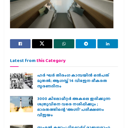
Latest from
this Category
ഹര്‍ ഘര്‍ തിരംഗ കാമ്പയിന്‍ ഒന്‍പത്
മുതല്‍; ആഗസ്ത് 14 വിഭജന ഭീകരത
സ്മരണദിനം
3000 കിലോമീറ്റർ അകലെ ഇരിക്കുന്ന
ശത്രുവിനെ വരെ നശിപ്പിക്കും ;
ഭാരതത്തിന്റെ ‘അഗ്നി’ പരീക്ഷണം
വിജയം
സംഭൽ കലാപ റിപ്പോർട്ട് രാജ്യദ്രോഹ