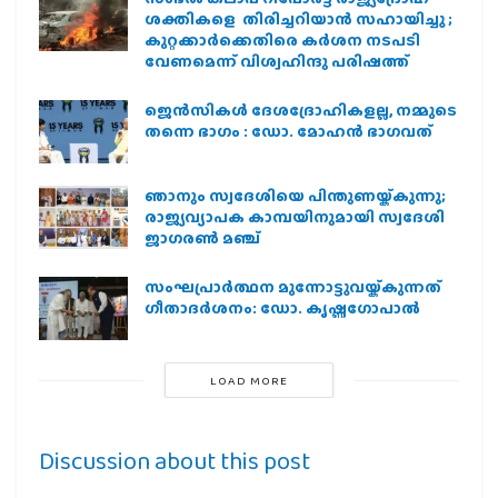
ശക്തികളെ തിരിച്ചറിയാൻ സഹായിച്ചു ;
കുറ്റക്കാർക്കെതിരെ കർശന നടപടി
വേണമെന്ന് വിശ്വഹിന്ദു പരിഷത്ത്
ജെന്‍സികള്‍ ദേശദ്രോഹികളല്ല, നമ്മുടെ
തന്നെ ഭാഗം : ഡോ. മോഹന്‍ ഭാഗവത്
ഞാനും സ്വദേശിയെ പിന്തുണയ്ക്കുന്നു;
രാജ്യവ്യാപക കാമ്പയിനുമായി സ്വദേശി
ജാഗരണ്‍ മഞ്ച്
സംഘപ്രാര്‍ത്ഥന മുന്നോട്ടുവയ്ക്കുന്നത്
ഗീതാദര്‍ശനം: ഡോ. കൃഷ്ണഗോപാല്‍
LOAD MORE
Discussion about this post