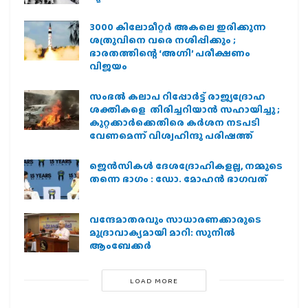
3000 കിലോമീറ്റർ അകലെ ഇരിക്കുന്ന
ശത്രുവിനെ വരെ നശിപ്പിക്കും ;
ഭാരതത്തിന്റെ ‘അഗ്നി’ പരീക്ഷണം
വിജയം
സംഭൽ കലാപ റിപ്പോർട്ട് രാജ്യദ്രോഹ
ശക്തികളെ തിരിച്ചറിയാൻ സഹായിച്ചു ;
കുറ്റക്കാർക്കെതിരെ കർശന നടപടി
വേണമെന്ന് വിശ്വഹിന്ദു പരിഷത്ത്
ജെന്‍സികള്‍ ദേശദ്രോഹികളല്ല, നമ്മുടെ
തന്നെ ഭാഗം : ഡോ. മോഹന്‍ ഭാഗവത്
വന്ദേമാതരവും സാധാരണക്കാരുടെ
മുദ്രാവാക്യമായി മാറി: സുനിൽ
ആംബേക്കർ
LOAD MORE