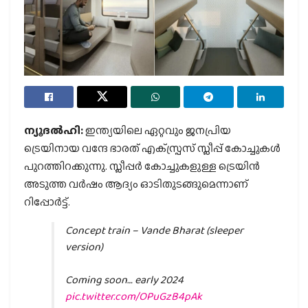
ന്യൂദല്‍ഹി:
ഇന്ത്യയിലെ ഏറ്റവും ജനപ്രിയ
ട്രെയിനായ വന്ദേ ഭാരത് എക്‌സ്പ്രസ് സ്ലീപ്പ് കോച്ചുകള്‍
പുറത്തിറക്കുന്നു. സ്ലീപ്പര്‍ കോച്ചുകളുള്ള ട്രെയിന്‍
അടുത്ത വര്‍ഷം ആദ്യം ഓടിതുടങ്ങുമെന്നാണ്
റിപ്പോര്‍ട്ട്.
Concept train – Vande Bharat (sleeper
version)
Coming soon… early 2024
pic.twitter.com/OPuGzB4pAk