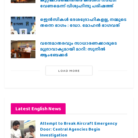
കുറ്റക്കാർക്കെതിരെ കർശന നടപടി
വേണമെന്ന് വിശ്വഹിന്ദു പരിഷത്ത്
ജെന്‍സികള്‍ ദേശദ്രോഹികളല്ല, നമ്മുടെ
തന്നെ ഭാഗം : ഡോ. മോഹന്‍ ഭാഗവത്
വന്ദേമാതരവും സാധാരണക്കാരുടെ
മുദ്രാവാക്യമായി മാറി: സുനിൽ
ആംബേക്കർ
LOAD MORE
Latest English News
Attempt to Break Aircraft Emergency
Door: Central Agencies Begin
Investigation