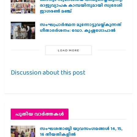
രാജ്യവ്യാപക കാമ്പയിനുമായി സ്വദേശി
ജാഗരണ്‍ മഞ്ച്
സംഘപ്രാര്‍ത്ഥന മുന്നോട്ടുവയ്ക്കുന്നത്
ഗീതാദര്‍ശനം: ഡോ. കൃഷ്ണഗോപാല്‍
LOAD MORE
Discussion about this post
പുതിയ വാര്‍ത്തകള്‍
സംഘശതാബ്ദി യുവസംഗമങ്ങള്‍ 14, 15,
16 തീയതികളില്‍