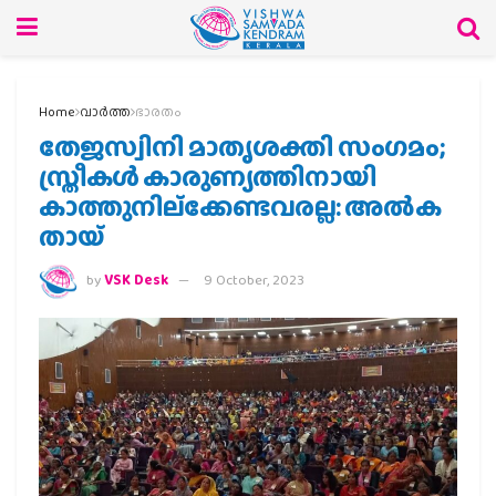
Home
വാര്‍ത്ത
ഭാരതം
തേജസ്വിനി മാതൃശക്തി സംഗമം;
സ്ത്രീകള്‍ കാരുണ്യത്തിനായി
കാത്തുനില്‌ക്കേണ്ടവരല്ല: അല്‍ക
തായ്
by
VSK Desk
9 October, 2023