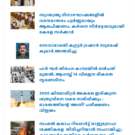
സ്വാതന്ത്ര്യ ദിനാഘോഷങ്ങളിൽ
വന്ദേമാതരം പൂർണ്ണമായും
ആലപിക്കണം; കർശന നിർദ്ദേശവുമായി
കേരള സർക്കാർ
സേവാഭാരതി കുറ്റൂർ ട്രഷറർ സുരേഷ്
കുമാർ അന്തരിച്ചു
ഹര്‍ ഘര്‍ തിരംഗ കാമ്പയിന്‍ ഒന്‍പത്
മുതല്‍; ആഗസ്ത് 14 വിഭജന ഭീകരത
സ്മരണദിനം
3000 കിലോമീറ്റർ അകലെ ഇരിക്കുന്ന
ശത്രുവിനെ വരെ നശിപ്പിക്കും ;
ഭാരതത്തിന്റെ ‘അഗ്നി’ പരീക്ഷണം
വിജയം
സംഭൽ കലാപ റിപ്പോർട്ട് രാജ്യദ്രോഹ
ശക്തികളെ തിരിച്ചറിയാൻ സഹായിച്ചു ;