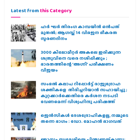
Latest from
this Category
ഹര്‍ ഘര്‍ തിരംഗ കാമ്പയിന്‍ ഒന്‍പത്
മുതല്‍; ആഗസ്ത് 14 വിഭജന ഭീകരത
സ്മരണദിനം
3000 കിലോമീറ്റർ അകലെ ഇരിക്കുന്ന
ശത്രുവിനെ വരെ നശിപ്പിക്കും ;
ഭാരതത്തിന്റെ ‘അഗ്നി’ പരീക്ഷണം
വിജയം
സംഭൽ കലാപ റിപ്പോർട്ട് രാജ്യദ്രോഹ
ശക്തികളെ തിരിച്ചറിയാൻ സഹായിച്ചു ;
കുറ്റക്കാർക്കെതിരെ കർശന നടപടി
വേണമെന്ന് വിശ്വഹിന്ദു പരിഷത്ത്
ജെന്‍സികള്‍ ദേശദ്രോഹികളല്ല, നമ്മുടെ
തന്നെ ഭാഗം : ഡോ. മോഹന്‍ ഭാഗവത്
ഞാനും സ്വദേശിയെ പിന്തുണയ്ക്കുന്നു;