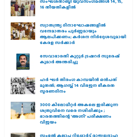
സംഘശതാബ്ദി യുവസംഗമങ്ങള്‍ 14, 15,
16 തീയതികളില്‍
സ്വാതന്ത്ര്യ ദിനാഘോഷങ്ങളിൽ
വന്ദേമാതരം പൂർണ്ണമായും
ആലപിക്കണം; കർശന നിർദ്ദേശവുമായി
കേരള സർക്കാർ
സേവാഭാരതി കുറ്റൂർ ട്രഷറർ സുരേഷ്
കുമാർ അന്തരിച്ചു
ഹര്‍ ഘര്‍ തിരംഗ കാമ്പയിന്‍ ഒന്‍പത്
മുതല്‍; ആഗസ്ത് 14 വിഭജന ഭീകരത
സ്മരണദിനം
3000 കിലോമീറ്റർ അകലെ ഇരിക്കുന്ന
ശത്രുവിനെ വരെ നശിപ്പിക്കും ;
ഭാരതത്തിന്റെ ‘അഗ്നി’ പരീക്ഷണം
വിജയം
സംഭൽ കലാപ റിപ്പോർട്ട് രാജ്യദ്രോഹ