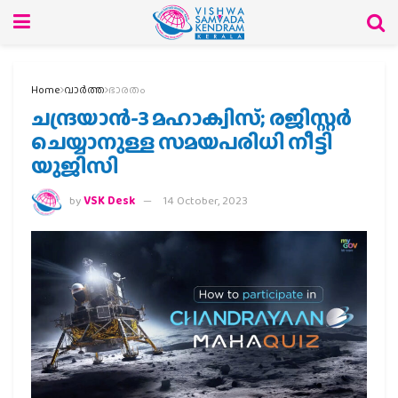
Home
വാര്‍ത്ത
ഭാരതം
ചന്ദ്രയാൻ-3 മഹാക്വിസ്; രജിസ്റ്റർ
ചെയ്യാനുള്ള സമയപരിധി നീട്ടി
യുജിസി
by
VSK Desk
14 October, 2023