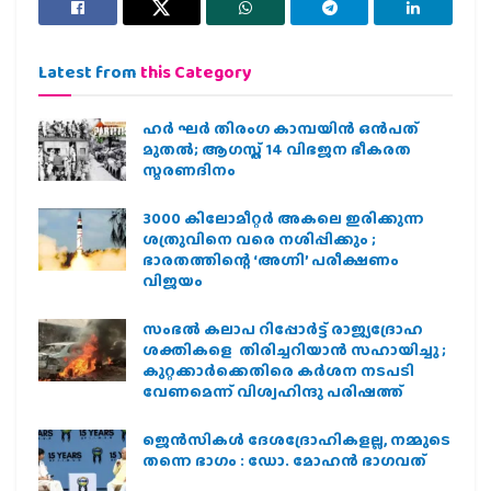
Latest from
this Category
ഹര്‍ ഘര്‍ തിരംഗ കാമ്പയിന്‍ ഒന്‍പത്
മുതല്‍; ആഗസ്ത് 14 വിഭജന ഭീകരത
സ്മരണദിനം
3000 കിലോമീറ്റർ അകലെ ഇരിക്കുന്ന
ശത്രുവിനെ വരെ നശിപ്പിക്കും ;
ഭാരതത്തിന്റെ ‘അഗ്നി’ പരീക്ഷണം
വിജയം
സംഭൽ കലാപ റിപ്പോർട്ട് രാജ്യദ്രോഹ
ശക്തികളെ തിരിച്ചറിയാൻ സഹായിച്ചു ;
കുറ്റക്കാർക്കെതിരെ കർശന നടപടി
വേണമെന്ന് വിശ്വഹിന്ദു പരിഷത്ത്
ജെന്‍സികള്‍ ദേശദ്രോഹികളല്ല, നമ്മുടെ
തന്നെ ഭാഗം : ഡോ. മോഹന്‍ ഭാഗവത്