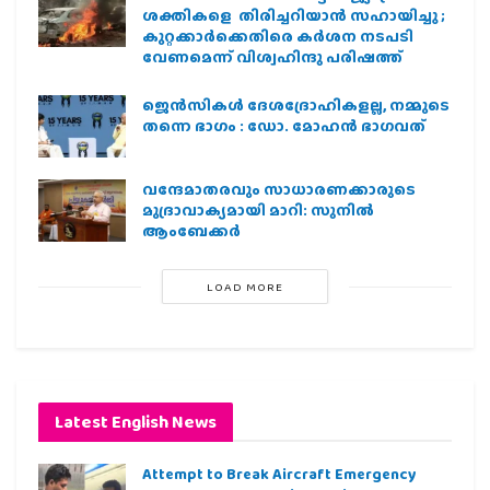
ശക്തികളെ തിരിച്ചറിയാൻ സഹായിച്ചു ;
കുറ്റക്കാർക്കെതിരെ കർശന നടപടി
വേണമെന്ന് വിശ്വഹിന്ദു പരിഷത്ത്
ജെന്‍സികള്‍ ദേശദ്രോഹികളല്ല, നമ്മുടെ
തന്നെ ഭാഗം : ഡോ. മോഹന്‍ ഭാഗവത്
വന്ദേമാതരവും സാധാരണക്കാരുടെ
മുദ്രാവാക്യമായി മാറി: സുനിൽ
ആംബേക്കർ
LOAD MORE
Latest English News
Attempt to Break Aircraft Emergency