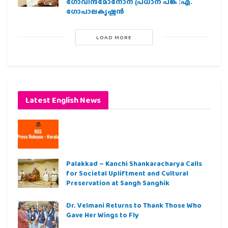
ഗോവിന്ദമോനോന് പ്രധാന പങ്ക് :എ.
ഗോപാലകൃഷ്ണന്‍
LOAD MORE
Latest English News
Palakkad – Kanchi Shankaracharya Calls
for Societal Upliftment and Cultural
Preservation at Sangh Sanghik
Dr. Velmani Returns to Thank Those Who
Gave Her Wings to Fly