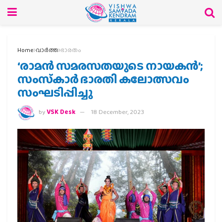
Home
വാര്‍ത്ത
ഭാരതം
‘രാമന്‍ സമരസതയുടെ നായകന്‍’;
സംസ്‌കാര്‍ ഭാരതി കലോത്സവം
സംഘടിപ്പിച്ചു
by
VSK Desk
18 December, 2023