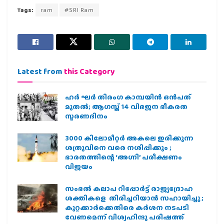
Tags:
ram
#SRI Ram
Latest from
this Category
ഹര്‍ ഘര്‍ തിരംഗ കാമ്പയിന്‍ ഒന്‍പത്
മുതല്‍; ആഗസ്ത് 14 വിഭജന ഭീകരത
സ്മരണദിനം
3000 കിലോമീറ്റർ അകലെ ഇരിക്കുന്ന
ശത്രുവിനെ വരെ നശിപ്പിക്കും ;
ഭാരതത്തിന്റെ ‘അഗ്നി’ പരീക്ഷണം
വിജയം
സംഭൽ കലാപ റിപ്പോർട്ട് രാജ്യദ്രോഹ
ശക്തികളെ തിരിച്ചറിയാൻ സഹായിച്ചു ;
കുറ്റക്കാർക്കെതിരെ കർശന നടപടി
വേണമെന്ന് വിശ്വഹിന്ദു പരിഷത്ത്