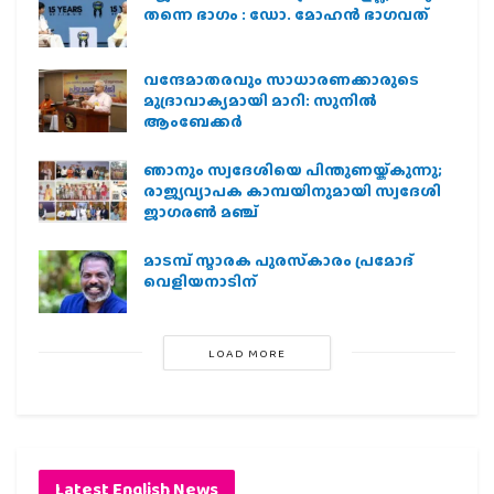
തന്നെ ഭാഗം : ഡോ. മോഹന്‍ ഭാഗവത്
വന്ദേമാതരവും സാധാരണക്കാരുടെ
മുദ്രാവാക്യമായി മാറി: സുനിൽ
ആംബേക്കർ
ഞാനും സ്വദേശിയെ പിന്തുണയ്ക്കുന്നു;
രാജ്യവ്യാപക കാമ്പയിനുമായി സ്വദേശി
ജാഗരണ്‍ മഞ്ച്
മാടമ്പ് സ്മാരക പുരസ്‌കാരം പ്രമോദ്
വെളിയനാടിന്
LOAD MORE
Latest English News