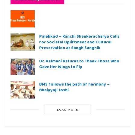
Palakkad – Kanchi Shankaracharya Calls
for Societal Upliftment and Cultural
Preservation at Sangh Sanghik
Dr. Velmani Returns to Thank Those Who
Gave Her Wings to Fly
BMS follows the path of harmony –
Bhaiyyaji Joshi
LOAD MORE