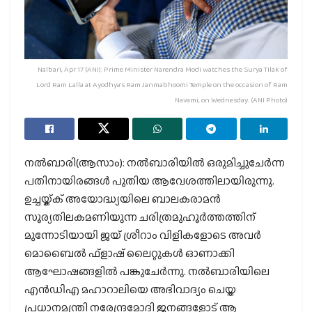
Nalbari, Apr 17 (ANI): Prime Minister Narendra Modi watches the Surya Tilak of
Lord Ram Lalla at Ayodhya's Ram Janmabhoomi Temple on the occasion of Ram
Navami, on Wednesday. (ANI Photo)
നല്‍ബാരി(ആസാം): നല്‍ബാരിയില്‍ ഒരുമിച്ചുചേര്‍ന്ന
പതിനായിരങ്ങള്‍ പുതിയ ആവേശത്തിലായിരുന്നു.
ഉച്ചയ്ക്ക് അയോദ്ധ്യയിലെ ബാലകരാമന്‍
സൂര്യതിലകമണിയുന്ന ചരിത്രമുഹൂര്‍ത്തത്തിന്
മുന്നോടിയായി ജയ് ശ്രീറാം വിളികളോടെ അവര്‍
മൊബൈല്‍ ഫ്‌ളാഷ് ലൈറ്റുകള്‍ ഓണാക്കി
ആഘോഷങ്ങളില്‍ പങ്കുചേര്‍ന്നു. നല്‍ബാരിയിലെ
എന്‍ഡിഎ മഹാറാലിയെ അഭിവാദ്യം ചെയ്ത
പ്രധാനമന്ത്രി നരേന്ദ്രമോദി ജനങ്ങളോട് ആ