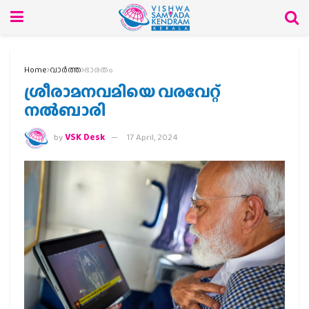
Home
വാര്‍ത്ത
ഭാരതം
ശ്രീരാമനവമിയെ വരവേറ്റ്
നല്‍ബാരി
by
VSK Desk
17 April, 2024