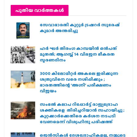
പുതിയ വാര്‍ത്തകള്‍
സേവാഭാരതി കുറ്റൂർ ട്രഷറർ സുരേഷ്
കുമാർ അന്തരിച്ചു
ഹര്‍ ഘര്‍ തിരംഗ കാമ്പയിന്‍ ഒന്‍പത്
മുതല്‍; ആഗസ്ത് 14 വിഭജന ഭീകരത
സ്മരണദിനം
3000 കിലോമീറ്റർ അകലെ ഇരിക്കുന്ന
ശത്രുവിനെ വരെ നശിപ്പിക്കും ;
ഭാരതത്തിന്റെ ‘അഗ്നി’ പരീക്ഷണം
വിജയം
സംഭൽ കലാപ റിപ്പോർട്ട് രാജ്യദ്രോഹ
ശക്തികളെ തിരിച്ചറിയാൻ സഹായിച്ചു ;
കുറ്റക്കാർക്കെതിരെ കർശന നടപടി
വേണമെന്ന് വിശ്വഹിന്ദു പരിഷത്ത്
ജെന്‍സികള്‍ ദേശദ്രോഹികളല്ല, നമ്മുടെ