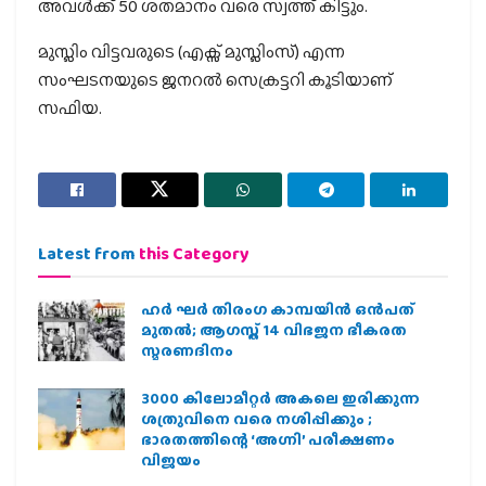
അവള്‍ക്ക് 50 ശതമാനം വരെ സ്വത്ത് കിട്ടും.
മുസ്ലിം വിട്ടവരുടെ (എക്സ് മുസ്ലിംസ്) എന്ന
സംഘടനയുടെ ജനറല്‍ സെക്രട്ടറി കൂടിയാണ്
സഫിയ.
Latest from
this Category
ഹര്‍ ഘര്‍ തിരംഗ കാമ്പയിന്‍ ഒന്‍പത്
മുതല്‍; ആഗസ്ത് 14 വിഭജന ഭീകരത
സ്മരണദിനം
3000 കിലോമീറ്റർ അകലെ ഇരിക്കുന്ന
ശത്രുവിനെ വരെ നശിപ്പിക്കും ;
ഭാരതത്തിന്റെ ‘അഗ്നി’ പരീക്ഷണം
വിജയം