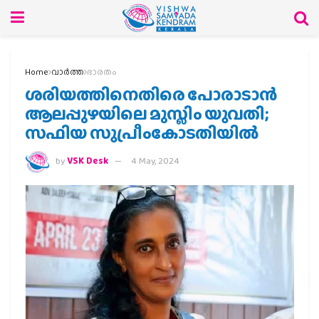
Home
വാര്‍ത്ത
ഭാരതം
ശരിയത്തിനെതിരെ പോരാടാന്‍
ആലപ്പുഴയിലെ മുസ്ലിം യുവതി;
സഫിയ സുപ്രീംകോടതിയില്‍
by
VSK Desk
4 May, 2024