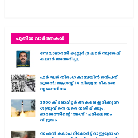
പുതിയ വാര്‍ത്തകള്‍
സേവാഭാരതി കുറ്റൂർ ട്രഷറർ സുരേഷ്
കുമാർ അന്തരിച്ചു
ഹര്‍ ഘര്‍ തിരംഗ കാമ്പയിന്‍ ഒന്‍പത്
മുതല്‍; ആഗസ്ത് 14 വിഭജന ഭീകരത
സ്മരണദിനം
3000 കിലോമീറ്റർ അകലെ ഇരിക്കുന്ന
ശത്രുവിനെ വരെ നശിപ്പിക്കും ;
ഭാരതത്തിന്റെ ‘അഗ്നി’ പരീക്ഷണം
വിജയം
സംഭൽ കലാപ റിപ്പോർട്ട് രാജ്യദ്രോഹ