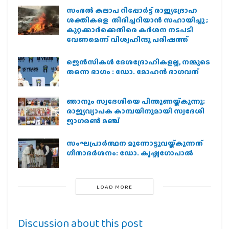
സംഭൽ കലാപ റിപ്പോർട്ട് രാജ്യദ്രോഹ
ശക്തികളെ തിരിച്ചറിയാൻ സഹായിച്ചു ;
കുറ്റക്കാർക്കെതിരെ കർശന നടപടി
വേണമെന്ന് വിശ്വഹിന്ദു പരിഷത്ത്
ജെന്‍സികള്‍ ദേശദ്രോഹികളല്ല, നമ്മുടെ
തന്നെ ഭാഗം : ഡോ. മോഹന്‍ ഭാഗവത്
ഞാനും സ്വദേശിയെ പിന്തുണയ്ക്കുന്നു;
രാജ്യവ്യാപക കാമ്പയിനുമായി സ്വദേശി
ജാഗരണ്‍ മഞ്ച്
സംഘപ്രാര്‍ത്ഥന മുന്നോട്ടുവയ്ക്കുന്നത്
ഗീതാദര്‍ശനം: ഡോ. കൃഷ്ണഗോപാല്‍
LOAD MORE
Discussion about this post