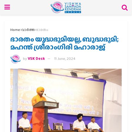
Home
വാര്‍ത്ത
ഭാരതം
ഭാരതം യുദ്ധഭൂമിയല്ല, ബുദ്ധഭൂമി;
മഹന്ത് ശ്രീരാംഗിരി മഹാരാജ്
by
VSK Desk
11 June, 2024