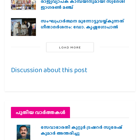
രാജ്യവ്യാപക കാമ്പയിനുമായി സ്വദേശി
ജാഗരണ്‍ മഞ്ച്
സംഘപ്രാര്‍ത്ഥന മുന്നോട്ടുവയ്ക്കുന്നത്
ഗീതാദര്‍ശനം: ഡോ. കൃഷ്ണഗോപാല്‍
LOAD MORE
Discussion about this post
പുതിയ വാര്‍ത്തകള്‍
സേവാഭാരതി കുറ്റൂർ ട്രഷറർ സുരേഷ്
കുമാർ അന്തരിച്ചു