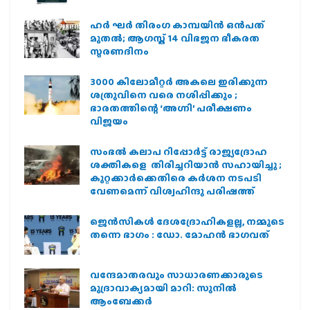
ഹര്‍ ഘര്‍ തിരംഗ കാമ്പയിന്‍ ഒന്‍പത്
മുതല്‍; ആഗസ്ത് 14 വിഭജന ഭീകരത
സ്മരണദിനം
3000 കിലോമീറ്റർ അകലെ ഇരിക്കുന്ന
ശത്രുവിനെ വരെ നശിപ്പിക്കും ;
ഭാരതത്തിന്റെ ‘അഗ്നി’ പരീക്ഷണം
വിജയം
സംഭൽ കലാപ റിപ്പോർട്ട് രാജ്യദ്രോഹ
ശക്തികളെ തിരിച്ചറിയാൻ സഹായിച്ചു ;
കുറ്റക്കാർക്കെതിരെ കർശന നടപടി
വേണമെന്ന് വിശ്വഹിന്ദു പരിഷത്ത്
ജെന്‍സികള്‍ ദേശദ്രോഹികളല്ല, നമ്മുടെ
തന്നെ ഭാഗം : ഡോ. മോഹന്‍ ഭാഗവത്
വന്ദേമാതരവും സാധാരണക്കാരുടെ
മുദ്രാവാക്യമായി മാറി: സുനിൽ
ആംബേക്കർ