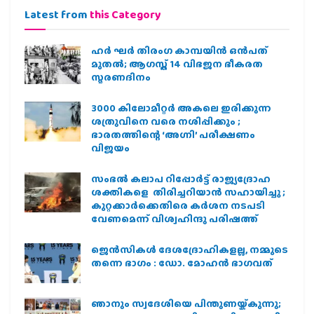
Latest from
this Category
ഹര്‍ ഘര്‍ തിരംഗ കാമ്പയിന്‍ ഒന്‍പത്
മുതല്‍; ആഗസ്ത് 14 വിഭജന ഭീകരത
സ്മരണദിനം
3000 കിലോമീറ്റർ അകലെ ഇരിക്കുന്ന
ശത്രുവിനെ വരെ നശിപ്പിക്കും ;
ഭാരതത്തിന്റെ ‘അഗ്നി’ പരീക്ഷണം
വിജയം
സംഭൽ കലാപ റിപ്പോർട്ട് രാജ്യദ്രോഹ
ശക്തികളെ തിരിച്ചറിയാൻ സഹായിച്ചു ;
കുറ്റക്കാർക്കെതിരെ കർശന നടപടി
വേണമെന്ന് വിശ്വഹിന്ദു പരിഷത്ത്
ജെന്‍സികള്‍ ദേശദ്രോഹികളല്ല, നമ്മുടെ
തന്നെ ഭാഗം : ഡോ. മോഹന്‍ ഭാഗവത്
ഞാനും സ്വദേശിയെ പിന്തുണയ്ക്കുന്നു;