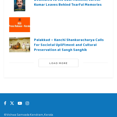
Kumar Leaves Behind Tearful Memories
Palakkad – Kanchi Shankaracharya Calls
for Societal Upliftment and Cultural
Preservation at Sangh Sanghik
LOAD MORE
©Vishwa Samvada Kendram, Kerala.