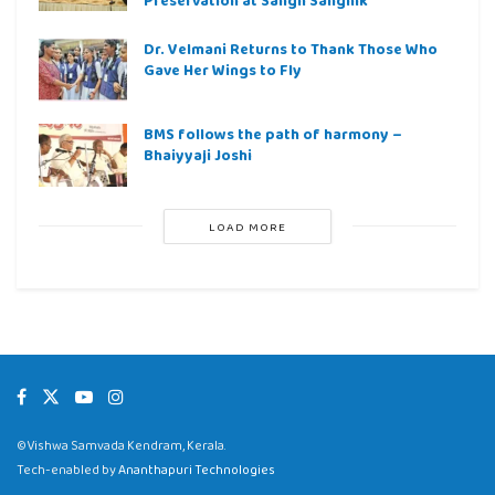
Dr. Velmani Returns to Thank Those Who
Gave Her Wings to Fly
BMS follows the path of harmony –
Bhaiyyaji Joshi
LOAD MORE
©Vishwa Samvada Kendram, Kerala.
Tech-enabled by
Ananthapuri Technologies