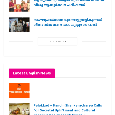
വിശ്വ ആയുര്‍വേദ പരിഷത്ത്
സംഘപ്രാര്‍ത്ഥന മുന്നോട്ടുവയ്ക്കുന്നത്
ഗീതാദര്‍ശനം: ഡോ. കൃഷ്ണഗോപാല്‍
LOAD MORE
Latest English News
Palakkad – Kanchi Shankaracharya Calls
for Societal Upliftment and Cultural
Preservation at Sangh Sanghik