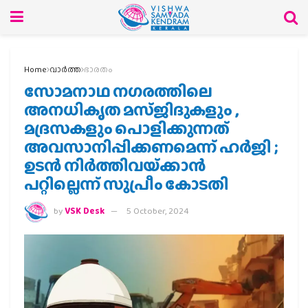
Home
വാര്‍ത്ത
ഭാരതം
സോമനാഥ നഗരത്തിലെ
അനധികൃത മസ്ജിദുകളും ,
മദ്രസകളും പൊളിക്കുന്നത്
അവസാനിപ്പിക്കണമെന്ന് ഹർജി ;
ഉടൻ നിർത്തിവയ്‌ക്കാൻ
പറ്റില്ലെന്ന് സുപ്രീം കോടതി
by
VSK Desk
5 October, 2024