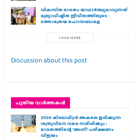
വികസിത ഭാരതം യാഥാർത്ഥ്യമാവുന്നത്
മൂല്യാധിഷ്ഠിത ജീവിതത്തിലൂടെ :
ദത്താത്രേയ ഹൊസബാളെ
LOAD MORE
Discussion about this post
പുതിയ വാര്‍ത്തകള്‍
3000 കിലോമീറ്റർ അകലെ ഇരിക്കുന്ന
ശത്രുവിനെ വരെ നശിപ്പിക്കും ;
ഭാരതത്തിന്റെ ‘അഗ്നി’ പരീക്ഷണം
വിജയം