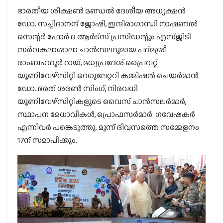
ഭാരതീയ ശിക്ഷണ്‍ മണ്ഡല്‍ ദേശീയ അധ്യക്ഷന്‍
ഡോ. സച്ചിദാനന്ദ് ജോഷി, ഇന്ദിരാഗാന്ധി നാഷണല്‍
സെന്റര്‍ ഫോര്‍ ദ ആര്‍ട്സ് പ്രസിഡന്റും എസ്ജിടി
സര്‍വകലാശാലാ ചാന്‍സലറുമായ പദ്മശ്രീ
രാംബഹദൂര്‍ റായ്, മധ്യപ്രദേശ് പ്രൈവറ്റ്
യൂണിവേഴ്സിറ്റി റെഗുലേറ്ററി കമ്മിഷന്‍ ചെയര്‍മാന്‍
ഡോ. ഭരത് ശരണ്‍ സിംഗ്, നിരവധി
യൂണിവേഴ്സിറ്റികളുടെ വൈസ് ചാന്‍സലര്‍മാര്‍,
സ്ഥാപന മേധാവികള്‍, പ്രൊഫസര്‍മാര്‍. ഗവേഷകര്‍
എന്നിവര്‍ പങ്കെടുത്തു. മൂന്ന് ദിവസത്തെ സമ്മേളനം
17ന് സമാപിക്കും.