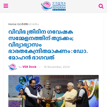
Home
വാര്‍ത്ത
ഭാരതം
വിവിഭ ത്രിദിന ഗവേഷക
സമ്മേളനത്തിന് തുടക്കം;
വിദ്യാഭ്യാസം
ഭാരതകേന്ദ്രിതമാകണം : ഡോ.
മോഹന്‍ ഭാഗവത്
by
VSK Desk
16 November, 2024