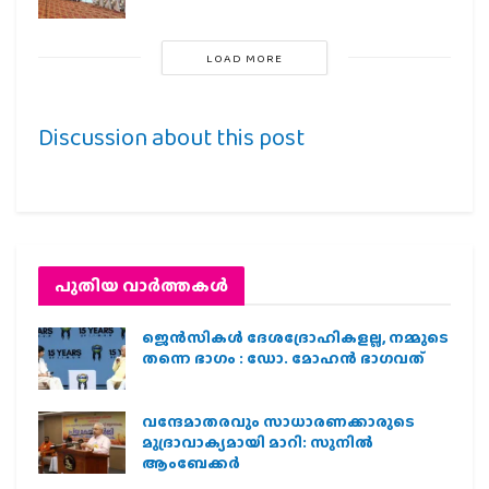
LOAD MORE
Discussion about this post
പുതിയ വാര്‍ത്തകള്‍
ജെന്‍സികള്‍ ദേശദ്രോഹികളല്ല, നമ്മുടെ
തന്നെ ഭാഗം : ഡോ. മോഹന്‍ ഭാഗവത്
വന്ദേമാതരവും സാധാരണക്കാരുടെ
മുദ്രാവാക്യമായി മാറി: സുനിൽ
ആംബേക്കർ