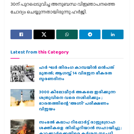
30ന് പുറപ്പെടുവിച്ച അനുബന്ധ വിജ്ഞാപനത്തെ
ചോദ്യം ചെയ്യുന്നതായിരുന്നു ഹ​ർജി.
Latest from
this Category
ഹര്‍ ഘര്‍ തിരംഗ കാമ്പയിന്‍ ഒന്‍പത്
മുതല്‍; ആഗസ്ത് 14 വിഭജന ഭീകരത
സ്മരണദിനം
3000 കിലോമീറ്റർ അകലെ ഇരിക്കുന്ന
ശത്രുവിനെ വരെ നശിപ്പിക്കും ;
ഭാരതത്തിന്റെ ‘അഗ്നി’ പരീക്ഷണം
വിജയം
സംഭൽ കലാപ റിപ്പോർട്ട് രാജ്യദ്രോഹ
ശക്തികളെ തിരിച്ചറിയാൻ സഹായിച്ചു ;
കുറ്റക്കാർക്കെതിരെ കർശന നടപടി