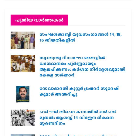
പുതിയ വാര്‍ത്തകള്‍
സംഘശതാബ്ദി യുവസംഗമങ്ങള്‍ 14, 15,
16 തീയതികളില്‍
സ്വാതന്ത്ര്യ ദിനാഘോഷങ്ങളിൽ
വന്ദേമാതരം പൂർണ്ണമായും
ആലപിക്കണം; കർശന നിർദ്ദേശവുമായി
കേരള സർക്കാർ
സേവാഭാരതി കുറ്റൂർ ട്രഷറർ സുരേഷ്
കുമാർ അന്തരിച്ചു
ഹര്‍ ഘര്‍ തിരംഗ കാമ്പയിന്‍ ഒന്‍പത്
മുതല്‍; ആഗസ്ത് 14 വിഭജന ഭീകരത
സ്മരണദിനം