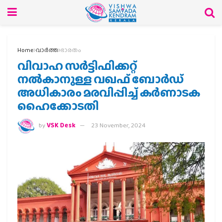
Home
വാര്‍ത്ത
ഭാരതം
വിവാഹ സർട്ടിഫിക്കറ്റ്
നൽകാനുള്ള വഖഫ് ബോർഡ്‌
അധികാരം മരവിപ്പിച്ച് കർണാടക
ഹൈക്കോടതി
by
VSK Desk
23 November, 2024