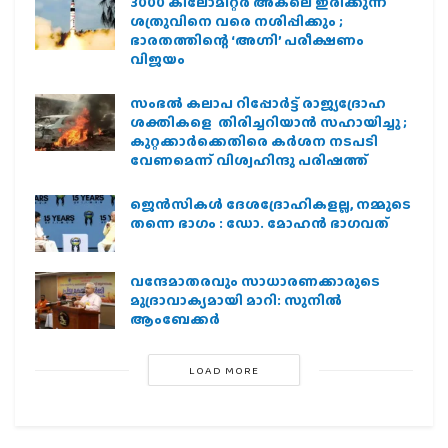
3000 കിലോമീറ്റർ അകലെ ഇരിക്കുന്ന
ശത്രുവിനെ വരെ നശിപ്പിക്കും ;
ഭാരതത്തിന്റെ ‘അഗ്നി’ പരീക്ഷണം
വിജയം
സംഭൽ കലാപ റിപ്പോർട്ട് രാജ്യദ്രോഹ
ശക്തികളെ തിരിച്ചറിയാൻ സഹായിച്ചു ;
കുറ്റക്കാർക്കെതിരെ കർശന നടപടി
വേണമെന്ന് വിശ്വഹിന്ദു പരിഷത്ത്
ജെന്‍സികള്‍ ദേശദ്രോഹികളല്ല, നമ്മുടെ
തന്നെ ഭാഗം : ഡോ. മോഹന്‍ ഭാഗവത്
വന്ദേമാതരവും സാധാരണക്കാരുടെ
മുദ്രാവാക്യമായി മാറി: സുനിൽ
ആംബേക്കർ
LOAD MORE