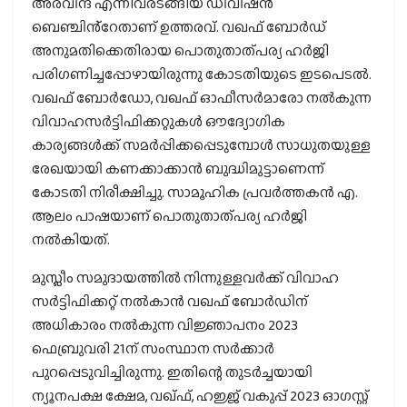
അരവിന്ദ് എന്നിവരടങ്ങിയ ഡിവിഷൻ
ബെഞ്ചിൻ്റേതാണ് ഉത്തരവ്. വഖഫ് ബോർഡ്‌
അനുമതിക്കെതിരായ പൊതുതാത്പര്യ ഹർജി
പരിഗണിച്ചപ്പോഴായിരുന്നു കോടതിയുടെ ഇടപെടൽ.
വഖഫ് ബോർഡോ, വഖഫ് ഓഫീസർമാരോ നൽകുന്ന
വിവാഹസർട്ടിഫിക്കറ്റുകൾ ഔദ്യോ​ഗിക
കാര്യങ്ങൾക്ക് സമർപ്പിക്കപ്പെടുമ്പോൾ സാധുതയുള്ള
രേഖയായി കണക്കാക്കാൻ ബുദ്ധിമുട്ടാണെന്ന്
കോടതി നിരീക്ഷിച്ചു. സാമൂഹിക പ്രവർത്തകൻ എ.
ആലം പാഷയാണ് പൊതുതാത്പര്യ ഹർജി
നൽകിയത്.
മുസ്ലീം സമുദായത്തിൽ നിന്നുള്ളവർക്ക് വിവാഹ
സർട്ടിഫിക്കറ്റ് നൽകാൻ വഖഫ് ബോർഡിന്
അധികാരം നൽകുന്ന വിജ്ഞാപനം 2023
ഫെബ്രുവരി 21ന് സംസ്ഥാന സർക്കാർ
പുറപ്പെടുവിച്ചിരുന്നു. ഇതിന്റെ തുടർച്ചയായി
ന്യൂനപക്ഷ ക്ഷേമ, വഖ്ഫ്, ഹജ്ജ് വകുപ്പ് 2023 ഓഗസ്റ്റ്