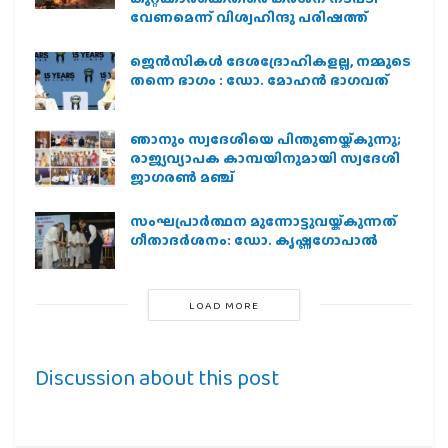
വേണമെന്ന് വിശ്വഹിന്ദു പരിഷത്ത്
ജെന്‍സികള്‍ ദേശദ്രോഹികളല്ല, നമ്മുടെ
തന്നെ ഭാഗം : ഡോ. മോഹന്‍ ഭാഗവത്
ഞാനും സ്വദേശിയെ പിന്തുണയ്ക്കുന്നു;
രാജ്യവ്യാപക കാമ്പയിനുമായി സ്വദേശി
ജാഗരണ്‍ മഞ്ച്
സംഘപ്രാര്‍ത്ഥന മുന്നോട്ടുവയ്ക്കുന്നത്
ഗീതാദര്‍ശനം: ഡോ. കൃഷ്ണഗോപാല്‍
LOAD MORE
Discussion about this post