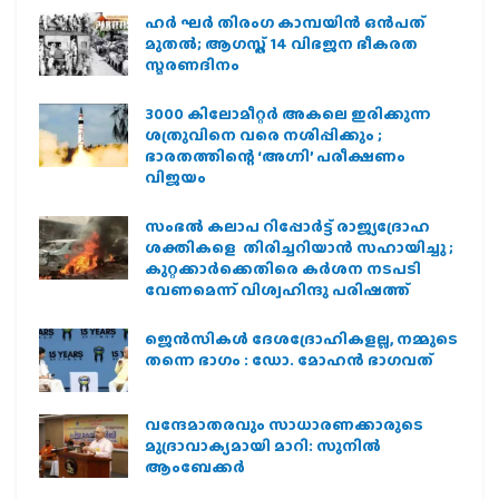
ഹര്‍ ഘര്‍ തിരംഗ കാമ്പയിന്‍ ഒന്‍പത്
മുതല്‍; ആഗസ്ത് 14 വിഭജന ഭീകരത
സ്മരണദിനം
3000 കിലോമീറ്റർ അകലെ ഇരിക്കുന്ന
ശത്രുവിനെ വരെ നശിപ്പിക്കും ;
ഭാരതത്തിന്റെ ‘അഗ്നി’ പരീക്ഷണം
വിജയം
സംഭൽ കലാപ റിപ്പോർട്ട് രാജ്യദ്രോഹ
ശക്തികളെ തിരിച്ചറിയാൻ സഹായിച്ചു ;
കുറ്റക്കാർക്കെതിരെ കർശന നടപടി
വേണമെന്ന് വിശ്വഹിന്ദു പരിഷത്ത്
ജെന്‍സികള്‍ ദേശദ്രോഹികളല്ല, നമ്മുടെ
തന്നെ ഭാഗം : ഡോ. മോഹന്‍ ഭാഗവത്
വന്ദേമാതരവും സാധാരണക്കാരുടെ
മുദ്രാവാക്യമായി മാറി: സുനിൽ
ആംബേക്കർ