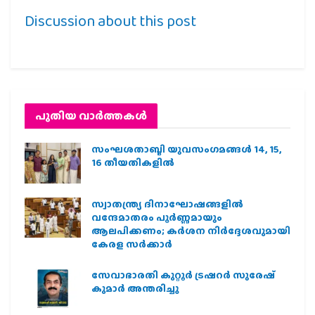
Discussion about this post
പുതിയ വാര്‍ത്തകള്‍
സംഘശതാബ്ദി യുവസംഗമങ്ങള്‍ 14, 15,
16 തീയതികളില്‍
സ്വാതന്ത്ര്യ ദിനാഘോഷങ്ങളിൽ
വന്ദേമാതരം പൂർണ്ണമായും
ആലപിക്കണം; കർശന നിർദ്ദേശവുമായി
കേരള സർക്കാർ
സേവാഭാരതി കുറ്റൂർ ട്രഷറർ സുരേഷ്
കുമാർ അന്തരിച്ചു