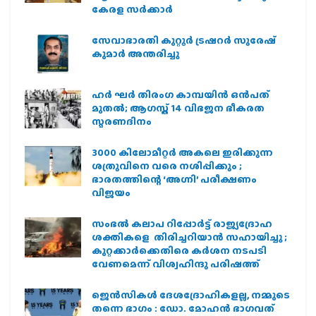
കേരള സർക്കാർ
സേവാഭാരതി കുറ്റൂർ ട്രഷറർ സുരേഷ്
കുമാർ അന്തരിച്ചു
ഹര്‍ ഘര്‍ തിരംഗ കാമ്പയിന്‍ ഒന്‍പത്
മുതല്‍; ആഗസ്ത് 14 വിഭജന ഭീകരത
സ്മരണദിനം
3000 കിലോമീറ്റർ അകലെ ഇരിക്കുന്ന
ശത്രുവിനെ വരെ നശിപ്പിക്കും ;
ഭാരതത്തിന്റെ ‘അഗ്നി’ പരീക്ഷണം
വിജയം
സംഭൽ കലാപ റിപ്പോർട്ട് രാജ്യദ്രോഹ
ശക്തികളെ തിരിച്ചറിയാൻ സഹായിച്ചു ;
കുറ്റക്കാർക്കെതിരെ കർശന നടപടി
വേണമെന്ന് വിശ്വഹിന്ദു പരിഷത്ത്
ജെന്‍സികള്‍ ദേശദ്രോഹികളല്ല, നമ്മുടെ
തന്നെ ഭാഗം : ഡോ. മോഹന്‍ ഭാഗവത്