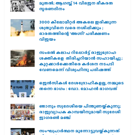
മുതല്‍; ആഗസ്ത് 14 വിഭജന ഭീകരത
സ്മരണദിനം
3000 കിലോമീറ്റർ അകലെ ഇരിക്കുന്ന
ശത്രുവിനെ വരെ നശിപ്പിക്കും ;
ഭാരതത്തിന്റെ ‘അഗ്നി’ പരീക്ഷണം
വിജയം
സംഭൽ കലാപ റിപ്പോർട്ട് രാജ്യദ്രോഹ
ശക്തികളെ തിരിച്ചറിയാൻ സഹായിച്ചു ;
കുറ്റക്കാർക്കെതിരെ കർശന നടപടി
വേണമെന്ന് വിശ്വഹിന്ദു പരിഷത്ത്
ജെന്‍സികള്‍ ദേശദ്രോഹികളല്ല, നമ്മുടെ
തന്നെ ഭാഗം : ഡോ. മോഹന്‍ ഭാഗവത്
ഞാനും സ്വദേശിയെ പിന്തുണയ്ക്കുന്നു;
രാജ്യവ്യാപക കാമ്പയിനുമായി സ്വദേശി
ജാഗരണ്‍ മഞ്ച്
സംഘപ്രാര്‍ത്ഥന മുന്നോട്ടുവയ്ക്കുന്നത്