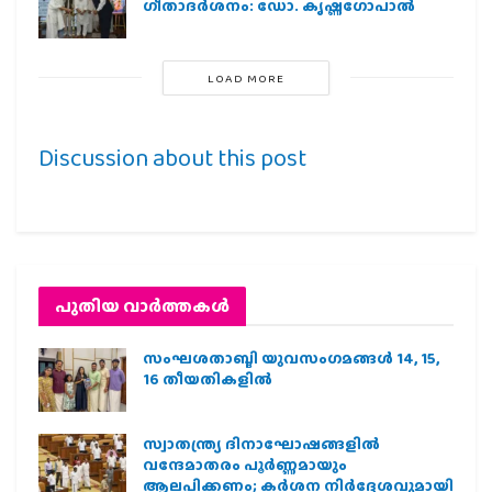
ഗീതാദര്‍ശനം: ഡോ. കൃഷ്ണഗോപാല്‍
LOAD MORE
Discussion about this post
പുതിയ വാര്‍ത്തകള്‍
സംഘശതാബ്ദി യുവസംഗമങ്ങള്‍ 14, 15,
16 തീയതികളില്‍
സ്വാതന്ത്ര്യ ദിനാഘോഷങ്ങളിൽ
വന്ദേമാതരം പൂർണ്ണമായും
ആലപിക്കണം; കർശന നിർദ്ദേശവുമായി