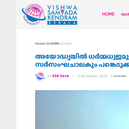
HOME
വാര്
Home
വാര്‍ത്ത
ഭാരതം
അയോദ്ധ്യയില്‍ ധര്‍മ്മധ്വജമുയ
സര്‍സംഘചാലകും പങ്കെടുക്
by
VSK Desk
5 November, 2025
in
ഭാരതം