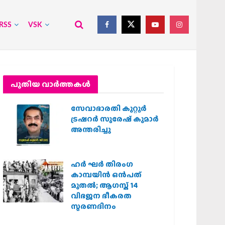
RSS
VSK
പുതിയ വാര്‍ത്തകള്‍
സേവാഭാരതി കുറ്റൂർ
ട്രഷറർ സുരേഷ് കുമാർ
അന്തരിച്ചു
ഹര്‍ ഘര്‍ തിരംഗ
കാമ്പയിന്‍ ഒന്‍പത്
മുതല്‍; ആഗസ്ത് 14
വിഭജന ഭീകരത
സ്മരണദിനം