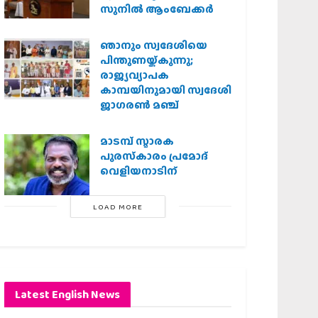
സുനിൽ ആംബേക്കർ
ഞാനും സ്വദേശിയെ
പിന്തുണയ്ക്കുന്നു;
രാജ്യവ്യാപക
കാമ്പയിനുമായി സ്വദേശി
ജാഗരണ്‍ മഞ്ച്
മാടമ്പ് സ്മാരക
പുരസ്‌കാരം പ്രമോദ്
വെളിയനാടിന്
LOAD MORE
Latest English News