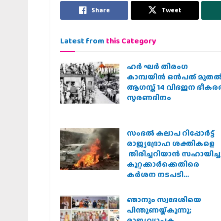
Share
Tweet
Latest from
this Category
ഹര്‍ ഘര്‍ തിരംഗ
കാമ്പയിന്‍ ഒന്‍പത് മുതല്‍
ആഗസ്ത് 14 വിഭജന ഭീക
സ്മരണദിനം
സംഭൽ കലാപ റിപ്പോർട്ട്
രാജ്യദ്രോഹ ശക്തികളെ
തിരിച്ചറിയാൻ സഹായിച്ചു
കുറ്റക്കാർക്കെതിരെ
കർശന നടപടി
വേണമെന്ന് വിശ്വഹിന്ദു
പരിഷത്ത്
ഞാനും സ്വദേശിയെ
പിന്തുണയ്ക്കുന്നു;
രാജ്യവ്യാപക