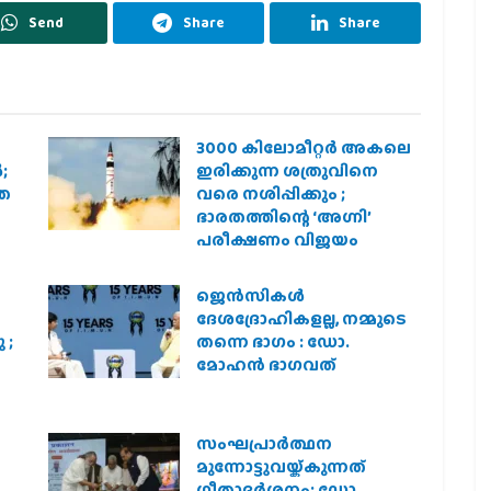
Send
Share
Share
3000 കിലോമീറ്റർ അകലെ
;
ഇരിക്കുന്ന ശത്രുവിനെ
രത
വരെ നശിപ്പിക്കും ;
ഭാരതത്തിന്റെ ‘അഗ്നി’
പരീക്ഷണം വിജയം
ജെന്‍സികള്‍
ദേശദ്രോഹികളല്ല, നമ്മുടെ
 ;
തന്നെ ഭാഗം : ഡോ.
മോഹന്‍ ഭാഗവത്
സംഘപ്രാര്‍ത്ഥന
മുന്നോട്ടുവയ്ക്കുന്നത്
ഗീതാദര്‍ശനം: ഡോ.