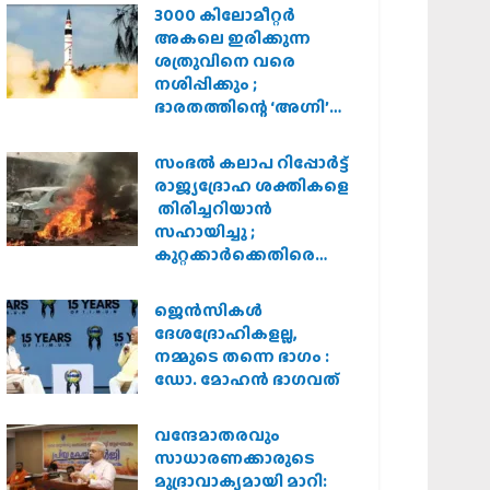
3000 കിലോമീറ്റർ
അകലെ ഇരിക്കുന്ന
ശത്രുവിനെ വരെ
നശിപ്പിക്കും ;
ഭാരതത്തിന്റെ ‘അഗ്നി’
പരീക്ഷണം വിജയം
സംഭൽ കലാപ റിപ്പോർട്ട്
രാജ്യദ്രോഹ ശക്തികളെ
തിരിച്ചറിയാൻ
സഹായിച്ചു ;
കുറ്റക്കാർക്കെതിരെ
കർശന നടപടി
വേണമെന്ന് വിശ്വഹിന്ദു
ജെന്‍സികള്‍
പരിഷത്ത്
ദേശദ്രോഹികളല്ല,
നമ്മുടെ തന്നെ ഭാഗം :
ഡോ. മോഹന്‍ ഭാഗവത്
വന്ദേമാതരവും
സാധാരണക്കാരുടെ
മുദ്രാവാക്യമായി മാറി: