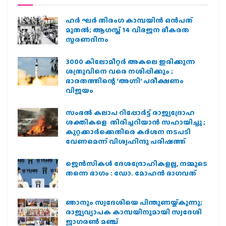
ഹര്‍ ഘര്‍ തിരംഗ കാമ്പയിന്‍ ഒന്‍പത്
മുതല്‍; ആഗസ്ത് 14 വിഭജന ഭീകരത
സ്മരണദിനം
3000 കിലോമീറ്റർ അകലെ ഇരിക്കുന്ന
ശത്രുവിനെ വരെ നശിപ്പിക്കും ;
ഭാരതത്തിന്റെ ‘അഗ്നി’ പരീക്ഷണം
വിജയം
സംഭൽ കലാപ റിപ്പോർട്ട് രാജ്യദ്രോഹ
ശക്തികളെ തിരിച്ചറിയാൻ സഹായിച്ചു ;
കുറ്റക്കാർക്കെതിരെ കർശന നടപടി
വേണമെന്ന് വിശ്വഹിന്ദു പരിഷത്ത്
ജെന്‍സികള്‍ ദേശദ്രോഹികളല്ല, നമ്മുടെ
തന്നെ ഭാഗം : ഡോ. മോഹന്‍ ഭാഗവത്
ഞാനും സ്വദേശിയെ പിന്തുണയ്ക്കുന്നു;
രാജ്യവ്യാപക കാമ്പയിനുമായി സ്വദേശി
ജാഗരണ്‍ മഞ്ച്