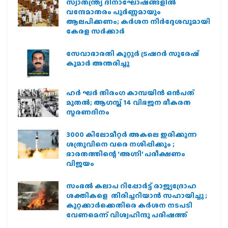
സ്വാതന്ത്ര്യ ദിനാഘോഷങ്ങളിൽ
വന്ദേമാതരം പൂർണ്ണമായും
ആലപിക്കണം; കർശന നിർദ്ദേശവുമായി
കേരള സർക്കാർ
സേവാഭാരതി കുറ്റൂർ ട്രഷറർ സുരേഷ്
കുമാർ അന്തരിച്ചു
ഹര്‍ ഘര്‍ തിരംഗ കാമ്പയിന്‍ ഒന്‍പത്
മുതല്‍; ആഗസ്ത് 14 വിഭജന ഭീകരത
സ്മരണദിനം
3000 കിലോമീറ്റർ അകലെ ഇരിക്കുന്ന
ശത്രുവിനെ വരെ നശിപ്പിക്കും ;
ഭാരതത്തിന്റെ ‘അഗ്നി’ പരീക്ഷണം
വിജയം
സംഭൽ കലാപ റിപ്പോർട്ട് രാജ്യദ്രോഹ
ശക്തികളെ തിരിച്ചറിയാൻ സഹായിച്ചു ;
കുറ്റക്കാർക്കെതിരെ കർശന നടപടി
വേണമെന്ന് വിശ്വഹിന്ദു പരിഷത്ത്