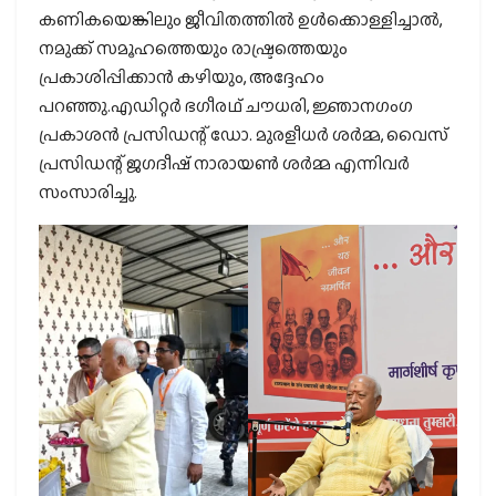
കണികയെങ്കിലും ജീവിതത്തില്‍ ഉള്‍ക്കൊള്ളിച്ചാല്‍,
നമുക്ക് സമൂഹത്തെയും രാഷ്ട്രത്തെയും
പ്രകാശിപ്പിക്കാന്‍ കഴിയും, അദ്ദേഹം
പറഞ്ഞു.എഡിറ്റര്‍ ഭഗീരഥ് ചൗധരി, ജ്ഞാനഗംഗ
പ്രകാശന്‍ പ്രസിഡന്റ് ഡോ. മുരളീധര്‍ ശര്‍മ്മ, വൈസ്
പ്രസിഡന്റ് ജഗദീഷ് നാരായണ്‍ ശര്‍മ്മ എന്നിവര്‍
സംസാരിച്ചു.