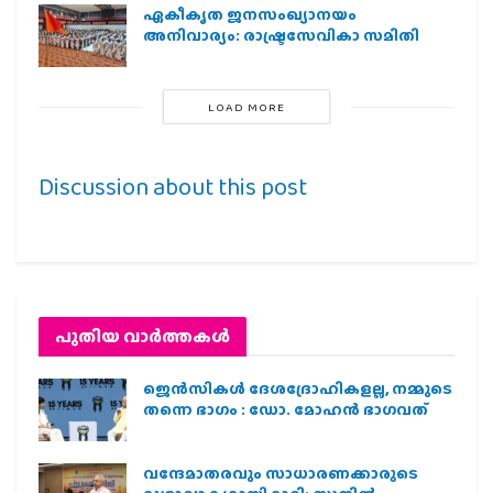
ഏകീകൃത ജനസംഖ്യാനയം
അനിവാര്യം: രാഷ്ട്രസേവികാ സമിതി
LOAD MORE
Discussion about this post
പുതിയ വാര്‍ത്തകള്‍
ജെന്‍സികള്‍ ദേശദ്രോഹികളല്ല, നമ്മുടെ
തന്നെ ഭാഗം : ഡോ. മോഹന്‍ ഭാഗവത്
വന്ദേമാതരവും സാധാരണക്കാരുടെ