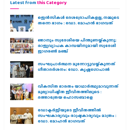
Latest from
this Category
ജെന്‍സികള്‍ ദേശദ്രോഹികളല്ല, നമ്മുടെ
തന്നെ ഭാഗം : ഡോ. മോഹന്‍ ഭാഗവത്
ഞാനും സ്വദേശിയെ പിന്തുണയ്ക്കുന്നു;
രാജ്യവ്യാപക കാമ്പയിനുമായി സ്വദേശി
ജാഗരണ്‍ മഞ്ച്
സംഘപ്രാര്‍ത്ഥന മുന്നോട്ടുവയ്ക്കുന്നത്
ഗീതാദര്‍ശനം: ഡോ. കൃഷ്ണഗോപാല്‍
വികസിത ഭാരതം യാഥാർത്ഥ്യമാവുന്നത്
മൂല്യാധിഷ്ഠിത ജീവിതത്തിലൂടെ :
ദത്താത്രേയ ഹൊസബാളെ
ഡോക്ടർജിയുടെ ജീവിതത്തിൽ
സംഘകാര്യവും രാഷ്ട്രകാര്യവും മാത്രം :
ഡോ. മോഹൻ ഭാഗവത്