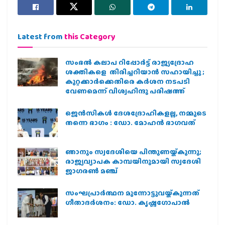
Latest from
this Category
സംഭൽ കലാപ റിപ്പോർട്ട് രാജ്യദ്രോഹ
ശക്തികളെ തിരിച്ചറിയാൻ സഹായിച്ചു ;
കുറ്റക്കാർക്കെതിരെ കർശന നടപടി
വേണമെന്ന് വിശ്വഹിന്ദു പരിഷത്ത്
ജെന്‍സികള്‍ ദേശദ്രോഹികളല്ല, നമ്മുടെ
തന്നെ ഭാഗം : ഡോ. മോഹന്‍ ഭാഗവത്
ഞാനും സ്വദേശിയെ പിന്തുണയ്ക്കുന്നു;
രാജ്യവ്യാപക കാമ്പയിനുമായി സ്വദേശി
ജാഗരണ്‍ മഞ്ച്
സംഘപ്രാര്‍ത്ഥന മുന്നോട്ടുവയ്ക്കുന്നത്
ഗീതാദര്‍ശനം: ഡോ. കൃഷ്ണഗോപാല്‍