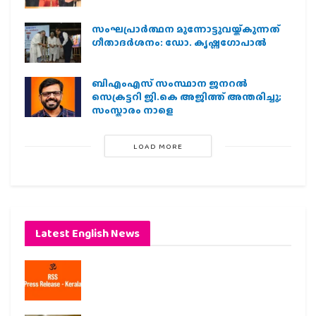
സംഘപ്രാര്‍ത്ഥന മുന്നോട്ടുവയ്ക്കുന്നത്
ഗീതാദര്‍ശനം: ഡോ. കൃഷ്ണഗോപാല്‍
ബിഎംഎസ് സംസ്ഥാന ജനറൽ
സെക്രട്ടറി ജി.കെ അജിത്ത് അന്തരിച്ചു;
സംസ്കാരം നാളെ
LOAD MORE
Latest English News