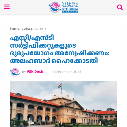
Home
വാര്‍ത്ത
ഭാരതം
എസ്സി/എസ്ടി
സര്‍ട്ടിഫിക്കറ്റുകളുടെ
ദുരുപയോഗം അന്വേഷിക്കണം:
അലഹബാദ് ഹൈക്കോടതി
by
VSK Desk
4 December, 2025