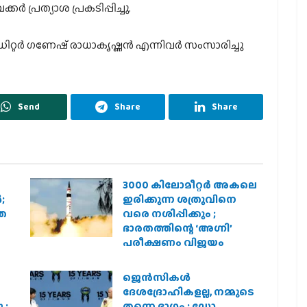
ർ പ്രത്യാശ പ്രകടിപ്പിച്ചു.
ം എഡിറ്റർ ഗണേഷ് രാധാകൃഷ്ണൻ എന്നിവർ സംസാരിച്ചു
Send
Share
Share
3000 കിലോമീറ്റർ അകലെ
;
ഇരിക്കുന്ന ശത്രുവിനെ
രത
വരെ നശിപ്പിക്കും ;
ഭാരതത്തിന്റെ ‘അഗ്നി’
പരീക്ഷണം വിജയം
ജെന്‍സികള്‍
ദേശദ്രോഹികളല്ല, നമ്മുടെ
 ;
തന്നെ ഭാഗം : ഡോ.