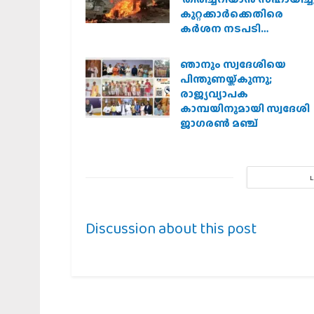
കുറ്റക്കാർക്കെതിരെ
കർശന നടപടി
വേണമെന്ന് വിശ്വഹിന്ദു
പരിഷത്ത്
ഞാനും സ്വദേശിയെ
പിന്തുണയ്ക്കുന്നു;
രാജ്യവ്യാപക
കാമ്പയിനുമായി സ്വദേശി
ജാഗരണ്‍ മഞ്ച്
Discussion about this post