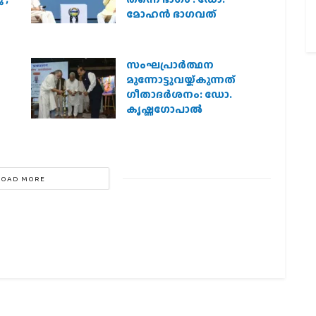
മോഹന്‍ ഭാഗവത്
സംഘപ്രാര്‍ത്ഥന
മുന്നോട്ടുവയ്ക്കുന്നത്
ഗീതാദര്‍ശനം: ഡോ.
കൃഷ്ണഗോപാല്‍
LOAD MORE