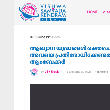
HOME
വാര്
Home
വാര്‍ത്ത
ഭാരതം
ആഖ്യാന യുദ്ധങ്ങൾ രക്തചൊര
അവയെ പ്രതിരോധിക്കേണ്ടത
ആംബേക്കർ
by
VSK Desk
5 December, 2025
in
ഭാരതം