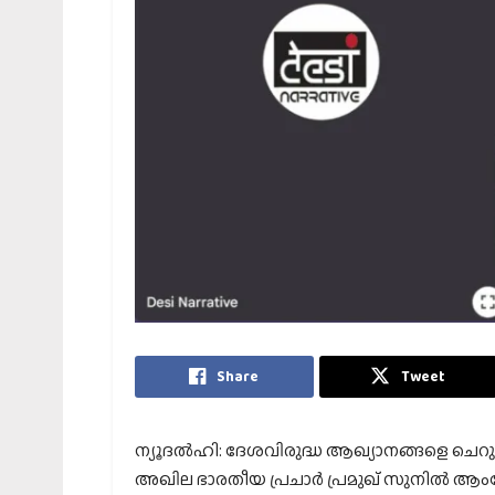
Share
Tweet
ന്യൂദൽഹി: ദേശവിരുദ്ധ ആഖ്യാനങ്ങളെ ചെ
അഖില ഭാരതീയ പ്രചാർ പ്രമുഖ് സുനിൽ 