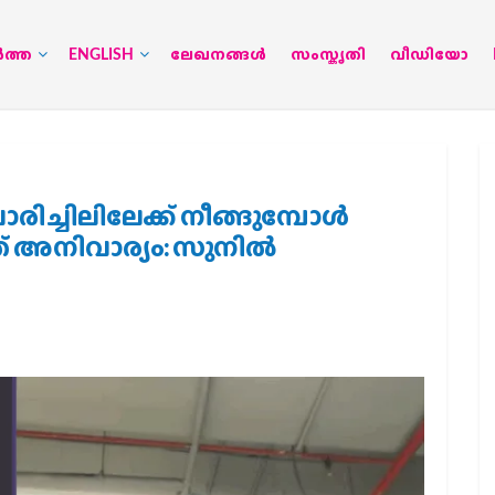
‍ത്ത
ENGLISH
ലേഖനങ്ങള്‍
സംസ്കൃതി
വീഡിയോ
ിച്ചിലിലേക്ക് നീങ്ങുമ്പോൾ
് അനിവാര്യം: സുനിൽ