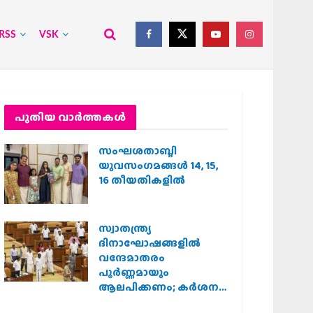
RSS
VSK
പുതിയ വാര്‍ത്തകള്‍
സംഘശതാബ്ദി
യുവസംഗമങ്ങള്‍ 14, 15,
16 തീയതികളില്‍
സ്വാതന്ത്ര്യ
ദിനാഘോഷങ്ങളിൽ
വന്ദേമാതരം
പൂർണ്ണമായും
ആലപിക്കണം; കർശന
നിർദ്ദേശവുമായി കേരള