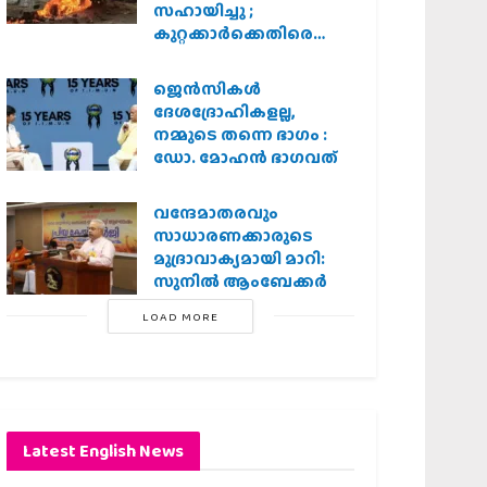
സഹായിച്ചു ;
കുറ്റക്കാർക്കെതിരെ
കർശന നടപടി
വേണമെന്ന് വിശ്വഹിന്ദു
ജെന്‍സികള്‍
പരിഷത്ത്
ദേശദ്രോഹികളല്ല,
നമ്മുടെ തന്നെ ഭാഗം :
ഡോ. മോഹന്‍ ഭാഗവത്
വന്ദേമാതരവും
സാധാരണക്കാരുടെ
മുദ്രാവാക്യമായി മാറി:
സുനിൽ ആംബേക്കർ
LOAD MORE
Latest English News