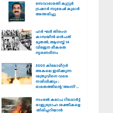
സർക്കാർ
സേവാഭാരതി കുറ്റൂർ
ട്രഷറർ സുരേഷ് കുമാർ
അന്തരിച്ചു
ഹര്‍ ഘര്‍ തിരംഗ
കാമ്പയിന്‍ ഒന്‍പത്
മുതല്‍; ആഗസ്ത് 14
വിഭജന ഭീകരത
സ്മരണദിനം
3000 കിലോമീറ്റർ
അകലെ ഇരിക്കുന്ന
ശത്രുവിനെ വരെ
നശിപ്പിക്കും ;
ഭാരതത്തിന്റെ ‘അഗ്നി’
പരീക്ഷണം വിജയം
സംഭൽ കലാപ റിപ്പോർട്ട്
രാജ്യദ്രോഹ ശക്തികളെ
തിരിച്ചറിയാൻ