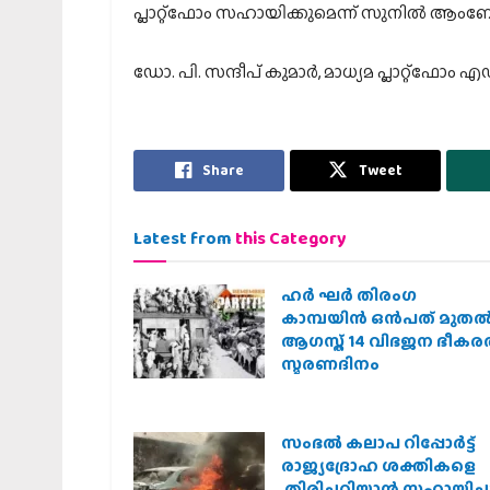
പ്ലാറ്റ്‌ഫോം സഹായിക്കുമെന്ന് സുനിൽ ആംബേക്ക
ഡോ. പി. സന്ദീപ് കുമാർ, മാധ്യമ പ്ലാറ്റ്‌ഫോ
Share
Tweet
Latest from
this Category
ഹര്‍ ഘര്‍ തിരംഗ
കാമ്പയിന്‍ ഒന്‍പത് മുതല്‍
ആഗസ്ത് 14 വിഭജന ഭീക
സ്മരണദിനം
സംഭൽ കലാപ റിപ്പോർട്ട്
രാജ്യദ്രോഹ ശക്തികളെ
തിരിച്ചറിയാൻ സഹായിച്ചു