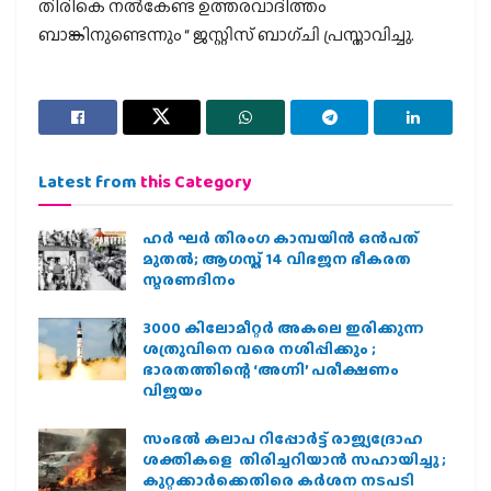
തിരികെ നൽകേണ്ട ഉത്തരവാദിത്തം
ബാങ്കിനുണ്ടെന്നും “ ജസ്റ്റിസ് ബാഗ്ചി പ്രസ്താവിച്ചു.
Latest from
this Category
ഹര്‍ ഘര്‍ തിരംഗ കാമ്പയിന്‍ ഒന്‍പത്
മുതല്‍; ആഗസ്ത് 14 വിഭജന ഭീകരത
സ്മരണദിനം
3000 കിലോമീറ്റർ അകലെ ഇരിക്കുന്ന
ശത്രുവിനെ വരെ നശിപ്പിക്കും ;
ഭാരതത്തിന്റെ ‘അഗ്നി’ പരീക്ഷണം
വിജയം
സംഭൽ കലാപ റിപ്പോർട്ട് രാജ്യദ്രോഹ
ശക്തികളെ തിരിച്ചറിയാൻ സഹായിച്ചു ;
കുറ്റക്കാർക്കെതിരെ കർശന നടപടി