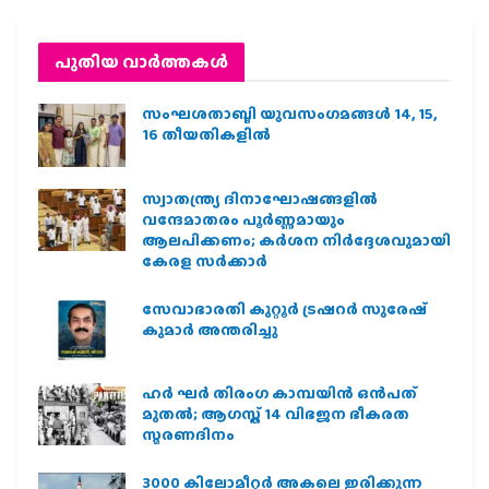
പുതിയ വാര്‍ത്തകള്‍
സംഘശതാബ്ദി യുവസംഗമങ്ങള്‍ 14, 15,
16 തീയതികളില്‍
സ്വാതന്ത്ര്യ ദിനാഘോഷങ്ങളിൽ
വന്ദേമാതരം പൂർണ്ണമായും
ആലപിക്കണം; കർശന നിർദ്ദേശവുമായി
കേരള സർക്കാർ
സേവാഭാരതി കുറ്റൂർ ട്രഷറർ സുരേഷ്
കുമാർ അന്തരിച്ചു
ഹര്‍ ഘര്‍ തിരംഗ കാമ്പയിന്‍ ഒന്‍പത്
മുതല്‍; ആഗസ്ത് 14 വിഭജന ഭീകരത
സ്മരണദിനം
3000 കിലോമീറ്റർ അകലെ ഇരിക്കുന്ന