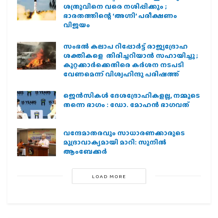
ശത്രുവിനെ വരെ നശിപ്പിക്കും ;
ഭാരതത്തിന്റെ ‘അഗ്നി’ പരീക്ഷണം
വിജയം
സംഭൽ കലാപ റിപ്പോർട്ട് രാജ്യദ്രോഹ
ശക്തികളെ തിരിച്ചറിയാൻ സഹായിച്ചു ;
കുറ്റക്കാർക്കെതിരെ കർശന നടപടി
വേണമെന്ന് വിശ്വഹിന്ദു പരിഷത്ത്
ജെന്‍സികള്‍ ദേശദ്രോഹികളല്ല, നമ്മുടെ
തന്നെ ഭാഗം : ഡോ. മോഹന്‍ ഭാഗവത്
വന്ദേമാതരവും സാധാരണക്കാരുടെ
മുദ്രാവാക്യമായി മാറി: സുനിൽ
ആംബേക്കർ
LOAD MORE