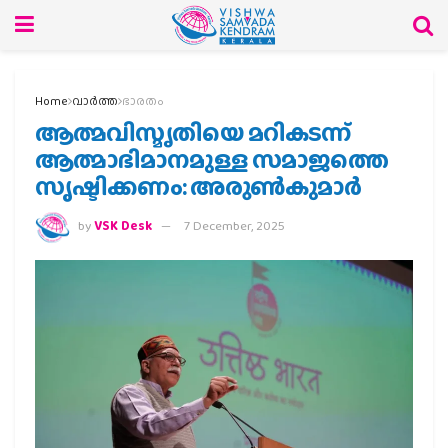
Home
വാര്‍ത്ത
ഭാരതം
ആത്മവിസ്മൃതിയെ മറികടന്ന്
ആത്മാഭിമാനമുള്ള സമാജത്തെ
സൃഷ്ടിക്കണം: അരുണ്‍കുമാര്‍
by
VSK Desk
7 December, 2025