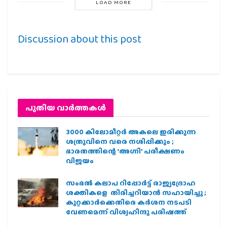
LOAD MORE
Discussion about this post
പുതിയ വാര്‍ത്തകള്‍
3000 കിലോമീറ്റർ അകലെ ഇരിക്കുന്ന
ശത്രുവിനെ വരെ നശിപ്പിക്കും ;
ഭാരതത്തിന്റെ ‘അഗ്നി’ പരീക്ഷണം
വിജയം
സംഭൽ കലാപ റിപ്പോർട്ട് രാജ്യദ്രോഹ
ശക്തികളെ തിരിച്ചറിയാൻ സഹായിച്ചു ;
കുറ്റക്കാർക്കെതിരെ കർശന നടപടി
വേണമെന്ന് വിശ്വഹിന്ദു പരിഷത്ത്