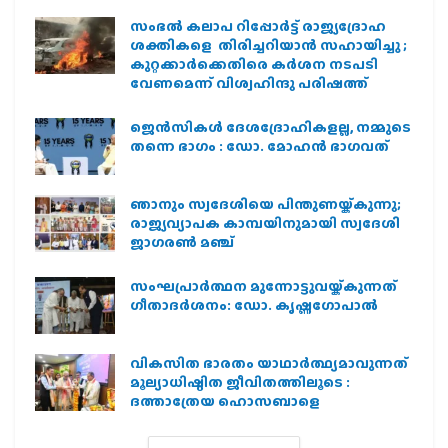
സംഭൽ കലാപ റിപ്പോർട്ട് രാജ്യദ്രോഹ
ശക്തികളെ തിരിച്ചറിയാൻ സഹായിച്ചു ;
കുറ്റക്കാർക്കെതിരെ കർശന നടപടി
വേണമെന്ന് വിശ്വഹിന്ദു പരിഷത്ത്
ജെന്‍സികള്‍ ദേശദ്രോഹികളല്ല, നമ്മുടെ
തന്നെ ഭാഗം : ഡോ. മോഹന്‍ ഭാഗവത്
ഞാനും സ്വദേശിയെ പിന്തുണയ്ക്കുന്നു;
രാജ്യവ്യാപക കാമ്പയിനുമായി സ്വദേശി
ജാഗരണ്‍ മഞ്ച്
സംഘപ്രാര്‍ത്ഥന മുന്നോട്ടുവയ്ക്കുന്നത്
ഗീതാദര്‍ശനം: ഡോ. കൃഷ്ണഗോപാല്‍
വികസിത ഭാരതം യാഥാർത്ഥ്യമാവുന്നത്
മൂല്യാധിഷ്ഠിത ജീവിതത്തിലൂടെ :
ദത്താത്രേയ ഹൊസബാളെ