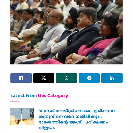
Latest from
this Category
3000 കിലോമീറ്റർ അകലെ ഇരിക്കുന്ന
ശത്രുവിനെ വരെ നശിപ്പിക്കും ;
ഭാരതത്തിന്റെ ‘അഗ്നി’ പരീക്ഷണം
വിജയം