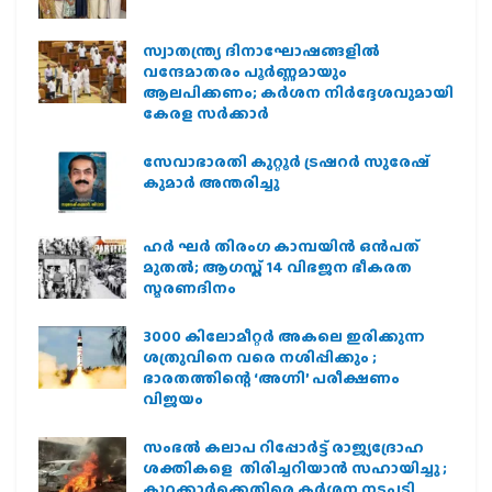
സ്വാതന്ത്ര്യ ദിനാഘോഷങ്ങളിൽ
വന്ദേമാതരം പൂർണ്ണമായും
ആലപിക്കണം; കർശന നിർദ്ദേശവുമായി
കേരള സർക്കാർ
സേവാഭാരതി കുറ്റൂർ ട്രഷറർ സുരേഷ്
കുമാർ അന്തരിച്ചു
ഹര്‍ ഘര്‍ തിരംഗ കാമ്പയിന്‍ ഒന്‍പത്
മുതല്‍; ആഗസ്ത് 14 വിഭജന ഭീകരത
സ്മരണദിനം
3000 കിലോമീറ്റർ അകലെ ഇരിക്കുന്ന
ശത്രുവിനെ വരെ നശിപ്പിക്കും ;
ഭാരതത്തിന്റെ ‘അഗ്നി’ പരീക്ഷണം
വിജയം
സംഭൽ കലാപ റിപ്പോർട്ട് രാജ്യദ്രോഹ
ശക്തികളെ തിരിച്ചറിയാൻ സഹായിച്ചു ;
കുറ്റക്കാർക്കെതിരെ കർശന നടപടി