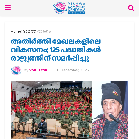
Home
വാര്‍ത്ത
ഭാരതം
അതിര്‍ത്തി മേഖലകളിലെ
വികസനം; 125 പദ്ധതികള്‍
രാജ്യത്തിന് സമര്‍പ്പിച്ചു
by
VSK Desk
8 December, 2025