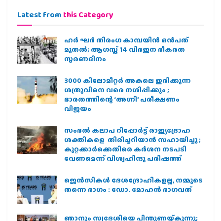
Latest from
this Category
ഹര്‍ ഘര്‍ തിരംഗ കാമ്പയിന്‍ ഒന്‍പത്
മുതല്‍; ആഗസ്ത് 14 വിഭജന ഭീകരത
സ്മരണദിനം
3000 കിലോമീറ്റർ അകലെ ഇരിക്കുന്ന
ശത്രുവിനെ വരെ നശിപ്പിക്കും ;
ഭാരതത്തിന്റെ ‘അഗ്നി’ പരീക്ഷണം
വിജയം
സംഭൽ കലാപ റിപ്പോർട്ട് രാജ്യദ്രോഹ
ശക്തികളെ തിരിച്ചറിയാൻ സഹായിച്ചു ;
കുറ്റക്കാർക്കെതിരെ കർശന നടപടി
വേണമെന്ന് വിശ്വഹിന്ദു പരിഷത്ത്
ജെന്‍സികള്‍ ദേശദ്രോഹികളല്ല, നമ്മുടെ
തന്നെ ഭാഗം : ഡോ. മോഹന്‍ ഭാഗവത്
ഞാനും സ്വദേശിയെ പിന്തുണയ്ക്കുന്നു;