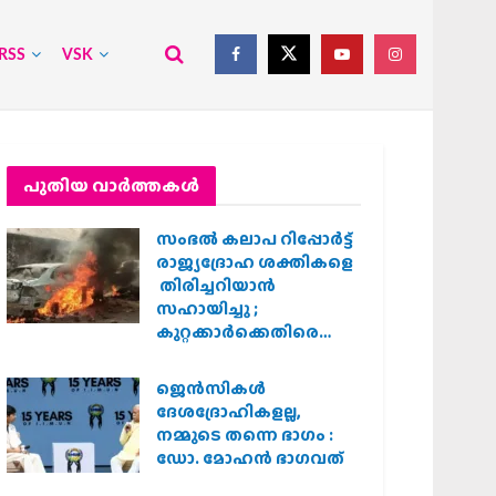
RSS
VSK
പുതിയ വാര്‍ത്തകള്‍
സംഭൽ കലാപ റിപ്പോർട്ട്
രാജ്യദ്രോഹ ശക്തികളെ
തിരിച്ചറിയാൻ
സഹായിച്ചു ;
കുറ്റക്കാർക്കെതിരെ
കർശന നടപടി
വേണമെന്ന് വിശ്വഹിന്ദു
ജെന്‍സികള്‍
പരിഷത്ത്
ദേശദ്രോഹികളല്ല,
നമ്മുടെ തന്നെ ഭാഗം :
ഡോ. മോഹന്‍ ഭാഗവത്