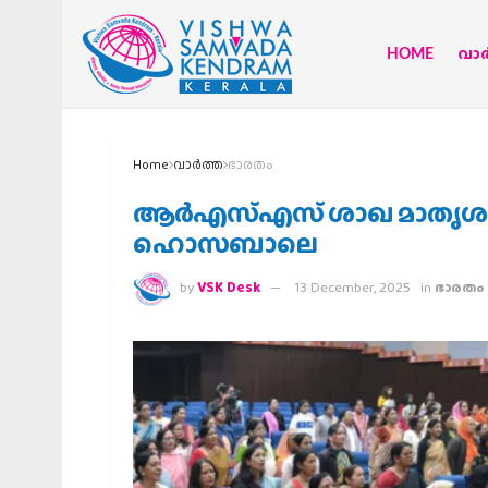
HOME
വാര്
Home
വാര്‍ത്ത
ഭാരതം
ആര്‍എസ്എസ് ശാഖ മാതൃശക്
ഹൊസബാലെ
by
VSK Desk
13 December, 2025
in
ഭാരതം