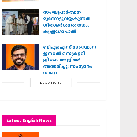
സംഘപ്രാര്‍ത്ഥന
മുന്നോട്ടുവയ്ക്കുന്നത്
ഗീതാദര്‍ശനം: ഡോ.
കൃഷ്ണഗോപാല്‍
ബിഎംഎസ് സംസ്ഥാന
ജനറൽ സെക്രട്ടറി
ജി.കെ അജിത്ത്
അന്തരിച്ചു; സംസ്കാരം
നാളെ
LOAD MORE
Latest English News