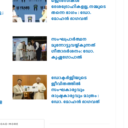
ജെന്‍സികള്‍
ദേശദ്രോഹികളല്ല, നമ്മുടെ
 ;
തന്നെ ഭാഗം : ഡോ.
മോഹന്‍ ഭാഗവത്
സംഘപ്രാര്‍ത്ഥന
മുന്നോട്ടുവയ്ക്കുന്നത്
ഗീതാദര്‍ശനം: ഡോ.
കൃഷ്ണഗോപാല്‍
ഡോക്ടർജിയുടെ
ജീവിതത്തിൽ
സംഘകാര്യവും
രാഷ്ട്രകാര്യവും മാത്രം :
െ
ഡോ. മോഹൻ ഭാഗവത്
LOAD MORE