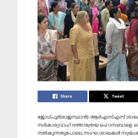
Share
Tweet
ജോധ്പൂര്‍(രാജസ്ഥാന്‍): ആര്‍എസ്എസ് ശാ
സര്‍കാര്യവാഹ് ദത്താത്രേയ ഹൊസബാളെ. ഒരു അമ
നല്‍കുന്നതുപോലെ, സംഘ ശാഖകള്‍ സ്വയംസേവ