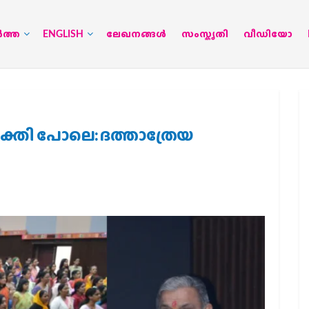
‍ത്ത
ENGLISH
ലേഖനങ്ങള്‍
സംസ്കൃതി
വീഡിയോ
തി പോലെ: ദത്താത്രേയ