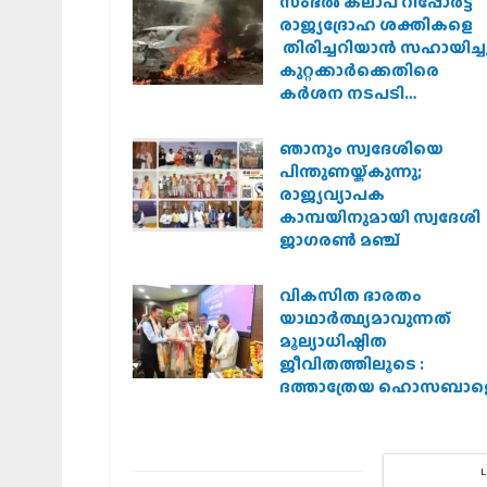
സംഭൽ കലാപ റിപ്പോർട്ട്
രാജ്യദ്രോഹ ശക്തികളെ
തിരിച്ചറിയാൻ സഹായിച്ചു
കുറ്റക്കാർക്കെതിരെ
കർശന നടപടി
വേണമെന്ന് വിശ്വഹിന്ദു
പരിഷത്ത്
ഞാനും സ്വദേശിയെ
പിന്തുണയ്ക്കുന്നു;
രാജ്യവ്യാപക
കാമ്പയിനുമായി സ്വദേശി
ജാഗരണ്‍ മഞ്ച്
വികസിത ഭാരതം
യാഥാർത്ഥ്യമാവുന്നത്
മൂല്യാധിഷ്ഠിത
ജീവിതത്തിലൂടെ :
ദത്താത്രേയ ഹൊസബാള