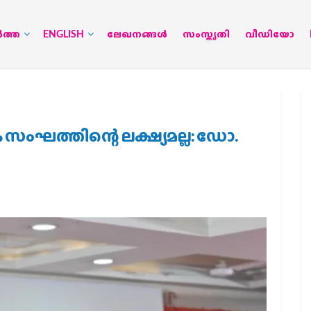
‍ത്ത
ENGLISH
ലേഖനങ്ങള്‍
സംസ്കൃതി
വീഡിയോ
സംഘത്തിന്റെ ലക്ഷ്യമല്ല: ഡോ.