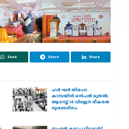
Send
Share
Share
‍
ഹര്‍ ഘര്‍ തിരംഗ
കാമ്പയിന്‍ ഒന്‍പത് മുതല്‍;
ആഗസ്ത് 14 വിഭജന ഭീകരത
സ്മരണദിനം
െ
സംഭൽ കലാപ റിപ്പോർട്ട്