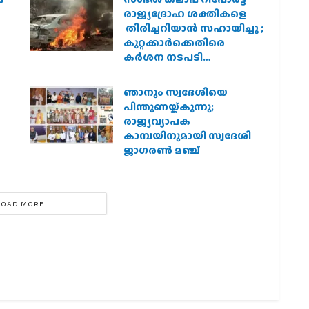
രാജ്യദ്രോഹ ശക്തികളെ
തിരിച്ചറിയാൻ സഹായിച്ചു ;
കുറ്റക്കാർക്കെതിരെ
കർശന നടപടി
വേണമെന്ന് വിശ്വഹിന്ദു
പരിഷത്ത്
ഞാനും സ്വദേശിയെ
െ
പിന്തുണയ്ക്കുന്നു;
രാജ്യവ്യാപക
കാമ്പയിനുമായി സ്വദേശി
ജാഗരണ്‍ മഞ്ച്
LOAD MORE