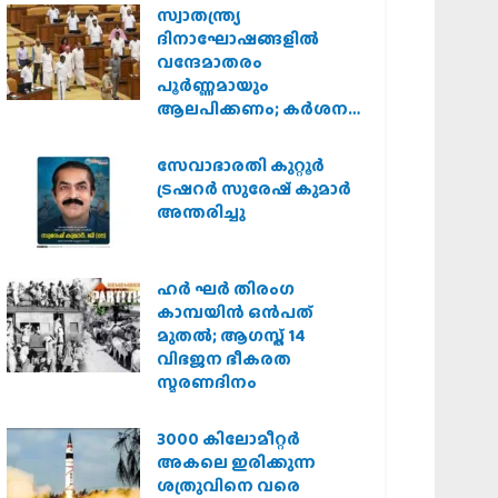
സ്വാതന്ത്ര്യ
ദിനാഘോഷങ്ങളിൽ
വന്ദേമാതരം
പൂർണ്ണമായും
ആലപിക്കണം; കർശന
നിർദ്ദേശവുമായി കേരള
സർക്കാർ
സേവാഭാരതി കുറ്റൂർ
ട്രഷറർ സുരേഷ് കുമാർ
അന്തരിച്ചു
ഹര്‍ ഘര്‍ തിരംഗ
കാമ്പയിന്‍ ഒന്‍പത്
മുതല്‍; ആഗസ്ത് 14
വിഭജന ഭീകരത
സ്മരണദിനം
3000 കിലോമീറ്റർ
അകലെ ഇരിക്കുന്ന
ശത്രുവിനെ വരെ