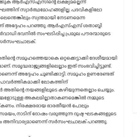
്കുക ആര്‍എസ്എസിന്റെ ലക്ഷ്യമല്ലെന്ന്
്തിന് സ്വാര്‍ത്ഥമോഹങ്ങളില്ല. പദവികളിലോ
ലെന്തെങ്കിലും സ്വന്തമായി നേടണമെന്ന
െന്ന് അദ്ദേഹം പറഞ്ഞു. ആര്‍എസ്എസ് ശതാബ്ദി
ര്‍വാഡി ഭവനില്‍ സംഘടിപ്പിച്ച പ്രമുഖ പൗരന്മാരുടെ
 സര്‍സംഘചാലക്.
 അതിന്റെ സമൂഹത്തെയാകെ ഒറ്റക്കെട്ടാക്കി ദേശീയമായി
്. സമൃദ്ധരാജ്യങ്ങളിലെല്ലാം ഇത് സംഭവിച്ചിട്ടുണ്ട്.
ന് അദ്ദേഹം ചൂണ്ടിക്കാട്ടി. സമൂഹം ഉണരേണ്ടത്
ാവര്‍ത്തികമാക്കി ലോകത്തിന്
കാര്‍ അതിന്റെ നയങ്ങളിലൂടെ കഴിയുന്നതെല്ലാം ചെയ്യും.
നമ്മളോടുള്ള അകലമില്ലാതാകണമെങ്കില്‍ നമ്മുടെ
യ്ക്കണം. നിരക്ഷരരായ ഭാരതീയന്‍ പോലും
സമയം, നാടിന് ദോഷം വരുത്തുന്ന ദുഷ്ട ഘടകങ്ങളുടെ
ും അനിവാര്യമാണെന്ന് സര്‍സംഘചാലക് പറഞ്ഞു.