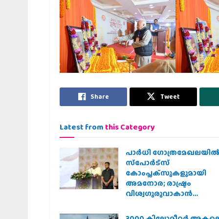
Share
Tweet
Latest from
this Category
പാര്‍ധി ഗോത്രമേഖലയില്
സ്‌പോര്‍ട്‌സ്
കോംപ്ലക്‌സുകളുമായി
അമനോര; രാഷ്ട്രം
വിശ്വഗുരുവാകാന്‍
അവഗണിക്കപ്പെട്ടവര്‍
മുഖ്യധാരയിലെത്തണം :
3000 കിലോമീറ്റർ അകല