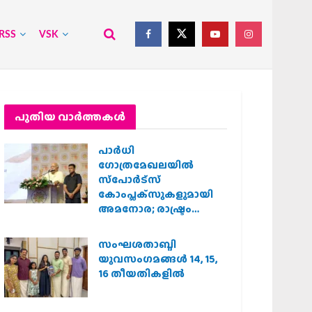
RSS
VSK
പുതിയ വാര്‍ത്തകള്‍
പാര്‍ധി
ഗോത്രമേഖലയില്‍
സ്‌പോര്‍ട്‌സ്
കോംപ്ലക്‌സുകളുമായി
അമനോര; രാഷ്ട്രം
വിശ്വഗുരുവാകാന്‍
അവഗണിക്കപ്പെട്ടവര്‍
സംഘശതാബ്ദി
മുഖ്യധാരയിലെത്തണം :
യുവസംഗമങ്ങള്‍ 14, 15,
ഡോ. മോഹന്‍ ഭാഗവത്
16 തീയതികളില്‍