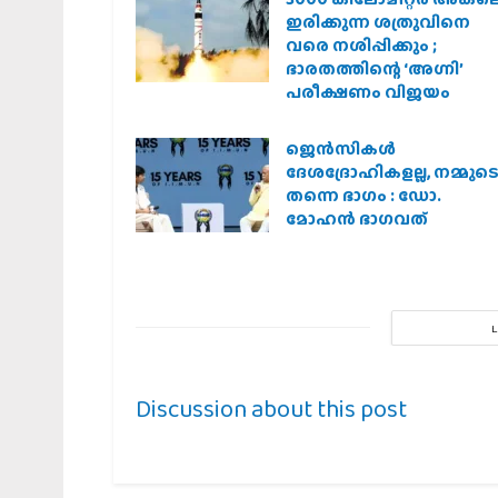
ഡോ. മോഹന്‍ ഭാഗവത്
ഇരിക്കുന്ന ശത്രുവിനെ
വരെ നശിപ്പിക്കും ;
ഭാരതത്തിന്റെ ‘അഗ്നി’
പരീക്ഷണം വിജയം
ജെന്‍സികള്‍
ദേശദ്രോഹികളല്ല, നമ്മുട
തന്നെ ഭാഗം : ഡോ.
മോഹന്‍ ഭാഗവത്
Discussion about this post