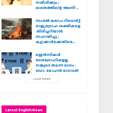
നശിപ്പിക്കും ;
ഭാരതത്തിന്റെ ‘അഗ്നി’
പരീക്ഷണം വിജയം
സംഭൽ കലാപ റിപ്പോർട്ട്
രാജ്യദ്രോഹ ശക്തികളെ
തിരിച്ചറിയാൻ
സഹായിച്ചു ;
കുറ്റക്കാർക്കെതിരെ
കർശന നടപടി
വേണമെന്ന് വിശ്വഹിന്ദു
ജെന്‍സികള്‍
പരിഷത്ത്
ദേശദ്രോഹികളല്ല,
നമ്മുടെ തന്നെ ഭാഗം :
ഡോ. മോഹന്‍ ഭാഗവത്
LOAD MORE
Latest English News