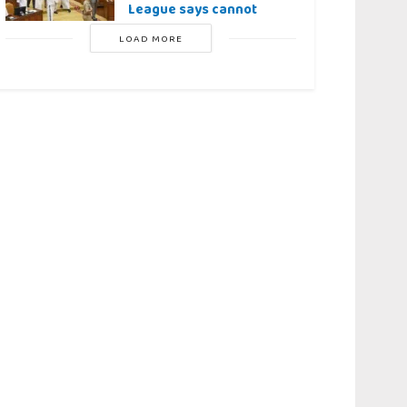
League says cannot
LOAD MORE