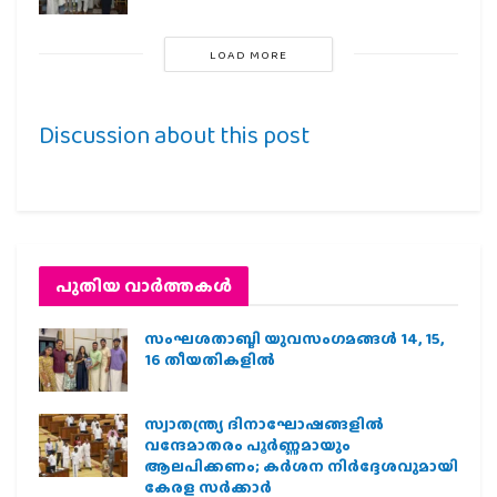
LOAD MORE
Discussion about this post
പുതിയ വാര്‍ത്തകള്‍
സംഘശതാബ്ദി യുവസംഗമങ്ങള്‍ 14, 15,
16 തീയതികളില്‍
സ്വാതന്ത്ര്യ ദിനാഘോഷങ്ങളിൽ
വന്ദേമാതരം പൂർണ്ണമായും
ആലപിക്കണം; കർശന നിർദ്ദേശവുമായി
കേരള സർക്കാർ