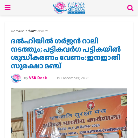
Home
വാര്‍ത്ത
ഭാരതം
ദല്‍ഹിയില്‍ ഗര്‍ജന്‍ റാലി
നടത്തും; പട്ടികവര്‍ഗ പട്ടികയില്‍
ശുദ്ധീകരണം വേണം: ജനജാതി
സുരക്ഷാ മഞ്ച്
by
VSK Desk
19 December, 2025