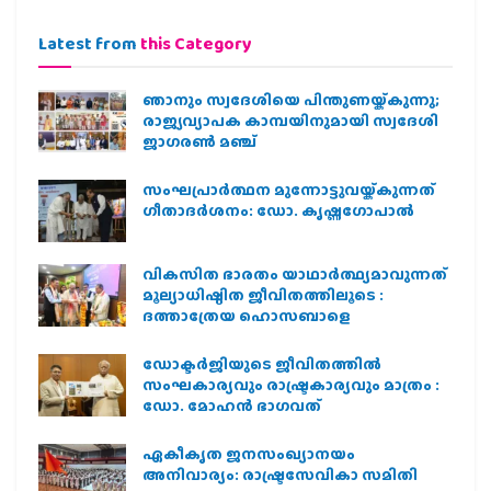
Latest from
this Category
ഞാനും സ്വദേശിയെ പിന്തുണയ്ക്കുന്നു;
രാജ്യവ്യാപക കാമ്പയിനുമായി സ്വദേശി
ജാഗരണ്‍ മഞ്ച്
സംഘപ്രാര്‍ത്ഥന മുന്നോട്ടുവയ്ക്കുന്നത്
ഗീതാദര്‍ശനം: ഡോ. കൃഷ്ണഗോപാല്‍
വികസിത ഭാരതം യാഥാർത്ഥ്യമാവുന്നത്
മൂല്യാധിഷ്ഠിത ജീവിതത്തിലൂടെ :
ദത്താത്രേയ ഹൊസബാളെ
ഡോക്ടർജിയുടെ ജീവിതത്തിൽ
സംഘകാര്യവും രാഷ്ട്രകാര്യവും മാത്രം :
ഡോ. മോഹൻ ഭാഗവത്
ഏകീകൃത ജനസംഖ്യാനയം
അനിവാര്യം: രാഷ്ട്രസേവികാ സമിതി