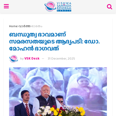
Home
വാര്‍ത്ത
ഭാരതം
ബന്ധുത്വ ഭാവമാണ്
സമരസതയുടെ ആദ്യപടി: ഡോ.
മോഹന്‍ ഭാഗവത്
by
VSK Desk
31 December, 2025