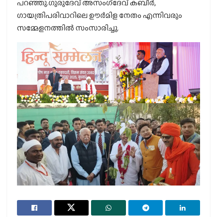
പറഞ്ഞു.ഗുരുദേവ് അസംഗ്‌ദേവ് കബീര്‍,
ഗായത്രിപരിവാറിലെ ഊര്‍മിള നേതം എന്നിവരും
സമ്മേളനത്തില്‍ സംസാരിച്ചു.