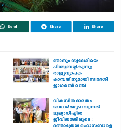
Send
Share
Share
ഞാനും സ്വദേശിയെ
െ
പിന്തുണയ്ക്കുന്നു;
രാജ്യവ്യാപക
കാമ്പയിനുമായി സ്വദേശി
ജാഗരണ്‍ മഞ്ച്
വികസിത ഭാരതം
യാഥാർത്ഥ്യമാവുന്നത്
മൂല്യാധിഷ്ഠിത
ജീവിതത്തിലൂടെ :
ദത്താത്രേയ ഹൊസബാളെ