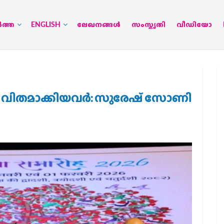
‍ത്ത
ENGLISH
ലേഖനങ്ങള്‍
സംസ്കൃതി
വീഡിയോ
ീവിതമാക്കിയവര്‍: സുരേഷ് സോണി