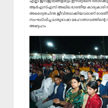
എല്ലാ ജീവജാലങ്ങളിലും ഈശ്വരനെ ദര്‍ശിക്ക
ആര്‍എസ്എസ് അഖില ഭാരതീയ കാര്യകാരി 
അദ്വൈതചിന്ത ജീവിതമാക്കിയവരാണ് ഭാരതീയര
സംഘടിപ്പിച്ച മാതൃഭാഷാ മഹോത്സവത്തിന്റെ
അദ്ദേഹം.