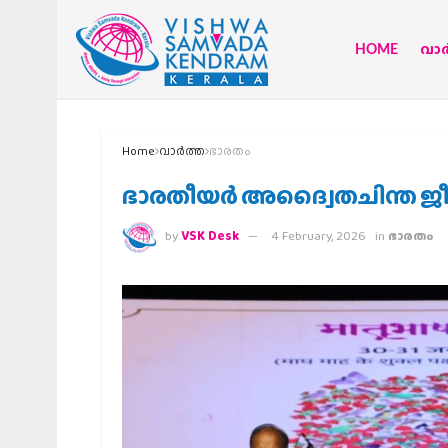
HOME
വാര്
Home
വാര്‍ത്ത
ഭാരതം
ഭാരതീയര്‍ അദ്വൈതചിന്ത ജ
by
VSK Desk
4 February, 2026
in
ഭാരതം