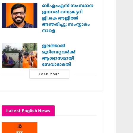
ബിഎംഎസ് സംസ്ഥാന
ജനറൽ സെക്രട്ടറി
ജി.കെ അജിത്ത്
അന്തരിച്ചു; സംസ്കാരം
നാളെ
ജലത്താല്‍
മുറിവേറ്റവര്‍ക്ക്
ആശ്വാസമായി
സേവാഭാരതി
LOAD MORE
Latest English News