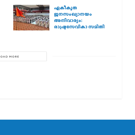
ഏകീകൃത
ജനസംഖ്യാനയം
അനിവാര്യം:
രാഷ്ട്രസേവികാ സമിതി
LOAD MORE