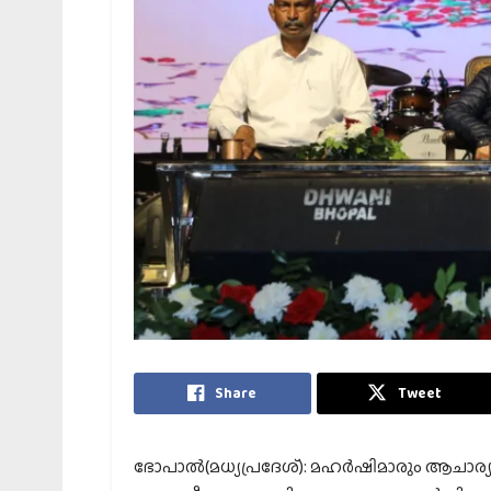
Share
Tweet
ഭോപാല്‍(മധ്യപ്രദേശ്): മഹര്‍ഷിമാരും ആചാര്