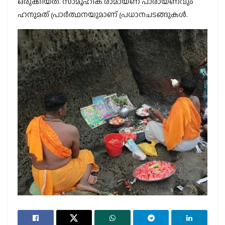
ഒരുക്കിയത്. സാമൂഹിക രാമായണ പാരായണവും
ഹനുമത് പ്രാര്‍ത്ഥനയുമാണ് പ്രധാനചടങ്ങുകള്‍.