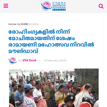
Home
വാര്‍ത്ത
ഭാരതം
രോഹിംഗ്യകളില്‍ നിന്ന്
മോചിതമായതിന് ശേഷം
രാമായണി മഹോത്സവ നിറവില്‍
മൗങ്ഡാവ്
by
VSK Desk
9 February, 2026