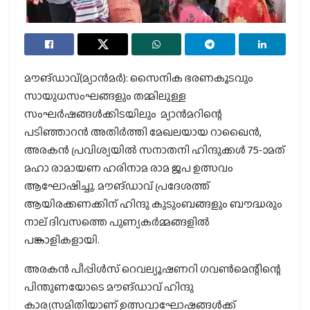
മൗങ്ഡാവ്(മ്യാന്‍മര്‍): സൈനിക ഭരണകൂടവും
സായുധസംഘങ്ങളും തമ്മിലുള്ള
സംഘര്‍ഷങ്ങള്‍ക്കിടയിലും മ്യാന്‍മറിന്റെ
പടിഞ്ഞാറന്‍ അതിര്‍ത്തി മേഖലയായ റാഖൈന്‍,
അരകന്‍ പ്രവിശ്യയില്‍ സനാതനി ഹിന്ദുക്കള്‍ 75-ാമത്
മഹാ രാമായണ ഹരിനാമ രാമ ജപ ഉത്സവം
ആഘോഷിച്ചു. മൗങ്ഡാവ് പ്രദേശത്ത്
ആയിരക്കണക്കിന് ഹിന്ദു കുടുംബങ്ങളും ബൗദ്ധരും
നാല് ദിവസത്തെ പുണ്യകര്‍മ്മങ്ങളില്‍
പങ്കാളികളായി.
അരകന്‍ പീപ്പിള്‍സ് റെവല്യൂഷണറി ഗവണ്‍മെന്റിന്റെ
പിന്തുണയോടെ മൗങ്ഡാവ് ഹിന്ദു
കാര്യസമിതിയാണ് ഉത്സവാഘോഷങ്ങള്‍ക്ക്