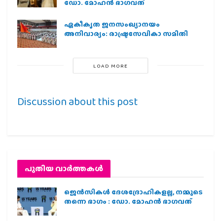
ഡോ. മോഹൻ ഭാഗവത്
ഏകീകൃത ജനസംഖ്യാനയം
അനിവാര്യം: രാഷ്ട്രസേവികാ സമിതി
LOAD MORE
Discussion about this post
പുതിയ വാര്‍ത്തകള്‍
ജെന്‍സികള്‍ ദേശദ്രോഹികളല്ല, നമ്മുടെ
തന്നെ ഭാഗം : ഡോ. മോഹന്‍ ഭാഗവത്