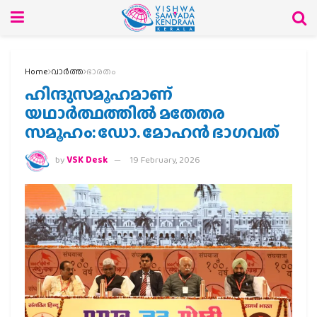
Home
വാര്‍ത്ത
ഭാരതം
ഹിന്ദുസമൂഹമാണ്
യഥാര്‍ത്ഥത്തില്‍ മതേതര
സമൂഹം: ഡോ. മോഹന്‍ ഭാഗവത്
by
VSK Desk
19 February, 2026