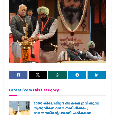
Latest from
this Category
3000 കിലോമീറ്റർ അകലെ ഇരിക്കുന്ന
ശത്രുവിനെ വരെ നശിപ്പിക്കും ;
ഭാരതത്തിന്റെ ‘അഗ്നി’ പരീക്ഷണം