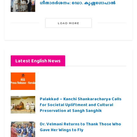
ഗീതാദര്‍ശനം: ഡോ. കൃഷ്ണഗോപാല്‍
LOAD MORE
Latest English News
Palakkad – Kanchi Shankaracharya Calls
for Societal Upliftment and Cultural
Preservation at Sangh Sanghik
Dr. Velmani Returns to Thank Those Who
Gave Her Wings to Fly