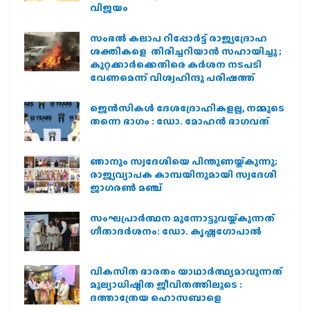
വിജയം
സംഭൽ കലാപ റിപ്പോർട്ട് രാജ്യദ്രോഹ
ശക്തികളെ തിരിച്ചറിയാൻ സഹായിച്ചു ;
കുറ്റക്കാർക്കെതിരെ കർശന നടപടി
വേണമെന്ന് വിശ്വഹിന്ദു പരിഷത്ത്
ജെന്‍സികള്‍ ദേശദ്രോഹികളല്ല, നമ്മുടെ
തന്നെ ഭാഗം : ഡോ. മോഹന്‍ ഭാഗവത്
ഞാനും സ്വദേശിയെ പിന്തുണയ്ക്കുന്നു;
രാജ്യവ്യാപക കാമ്പയിനുമായി സ്വദേശി
ജാഗരണ്‍ മഞ്ച്
സംഘപ്രാര്‍ത്ഥന മുന്നോട്ടുവയ്ക്കുന്നത്
ഗീതാദര്‍ശനം: ഡോ. കൃഷ്ണഗോപാല്‍
വികസിത ഭാരതം യാഥാർത്ഥ്യമാവുന്നത്
മൂല്യാധിഷ്ഠിത ജീവിതത്തിലൂടെ :
ദത്താത്രേയ ഹൊസബാളെ