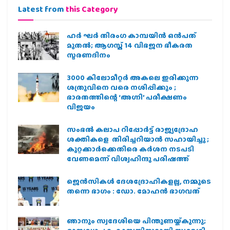
Latest from
this Category
ഹര്‍ ഘര്‍ തിരംഗ കാമ്പയിന്‍ ഒന്‍പത്
മുതല്‍; ആഗസ്ത് 14 വിഭജന ഭീകരത
സ്മരണദിനം
3000 കിലോമീറ്റർ അകലെ ഇരിക്കുന്ന
ശത്രുവിനെ വരെ നശിപ്പിക്കും ;
ഭാരതത്തിന്റെ ‘അഗ്നി’ പരീക്ഷണം
വിജയം
സംഭൽ കലാപ റിപ്പോർട്ട് രാജ്യദ്രോഹ
ശക്തികളെ തിരിച്ചറിയാൻ സഹായിച്ചു ;
കുറ്റക്കാർക്കെതിരെ കർശന നടപടി
വേണമെന്ന് വിശ്വഹിന്ദു പരിഷത്ത്
ജെന്‍സികള്‍ ദേശദ്രോഹികളല്ല, നമ്മുടെ
തന്നെ ഭാഗം : ഡോ. മോഹന്‍ ഭാഗവത്
ഞാനും സ്വദേശിയെ പിന്തുണയ്ക്കുന്നു;