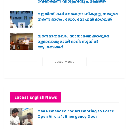
വേണമെന്ന് വിശ്വഹിന്ദു പരിഷത്ത്
ജെന്‍സികള്‍ ദേശദ്രോഹികളല്ല, നമ്മുടെ
തന്നെ ഭാഗം : ഡോ. മോഹന്‍ ഭാഗവത്
വന്ദേമാതരവും സാധാരണക്കാരുടെ
മുദ്രാവാക്യമായി മാറി: സുനിൽ
ആംബേക്കർ
LOAD MORE
Latest English News
Man Remanded for Attempting to Force
Open Aircraft Emergency Door