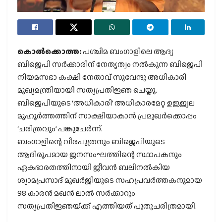
കൊൽക്കൊത്ത:
പശ്ചിമ ബംഗാളിലെ ആദ്യ
ബിജെപി സർക്കാരിന് നേതൃത്വം നൽകുന്ന ബിജെപി
നിയമസഭാ കക്ഷി നേതാവ് സുവേന്ദു അധികാരി
മുഖ്യമന്ത്രിയായി സത്യപ്രതിജ്ഞ ചെയ്തു.
ബിജെപിയുടെ ‘അധികാരി’ അധികാരമേറ്റ ഉജ്ജ്വല
മുഹൂർത്തത്തിന് സാക്ഷിയാകാൻ പ്രമുഖർക്കൊപ്പം
‘ചരിത്രവും’ പങ്കുചേർന്ന്.
ബംഗാളിന്റെ വീരപുത്രനും ബിജെപിയുടെ
ആദിരൂപമായ ജനസംഘത്തിന്റെ സ്ഥാപകനും
ഏകഭാരതത്തിനായി ജീവൻ ബലിനൽകിയ
ശ്യാമപ്രസാദ് മുഖർജിയുടെ സഹപ്രവർത്തകനുമായ
98 കാരൻ മഖൻ ലാൽ സർക്കാറും
സത്യപ്രതിജ്ഞയ്‌ക്ക് എത്തിയത് പുതുചരിത്രമായി.