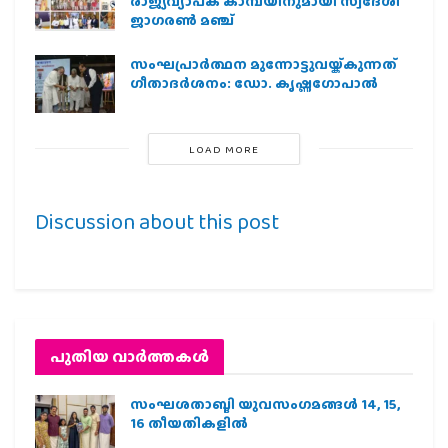
രാജ്യവ്യാപക കാമ്പയിനുമായി സ്വദേശി
ജാഗരണ്‍ മഞ്ച്
സംഘപ്രാര്‍ത്ഥന മുന്നോട്ടുവയ്ക്കുന്നത്
ഗീതാദര്‍ശനം: ഡോ. കൃഷ്ണഗോപാല്‍
LOAD MORE
Discussion about this post
പുതിയ വാര്‍ത്തകള്‍
സംഘശതാബ്ദി യുവസംഗമങ്ങള്‍ 14, 15,
16 തീയതികളില്‍