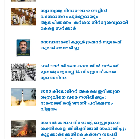
സ്വാതന്ത്ര്യ ദിനാഘോഷങ്ങളിൽ
വന്ദേമാതരം പൂർണ്ണമായും
ആലപിക്കണം; കർശന നിർദ്ദേശവുമായി
കേരള സർക്കാർ
സേവാഭാരതി കുറ്റൂർ ട്രഷറർ സുരേഷ്
കുമാർ അന്തരിച്ചു
ഹര്‍ ഘര്‍ തിരംഗ കാമ്പയിന്‍ ഒന്‍പത്
മുതല്‍; ആഗസ്ത് 14 വിഭജന ഭീകരത
സ്മരണദിനം
3000 കിലോമീറ്റർ അകലെ ഇരിക്കുന്ന
ശത്രുവിനെ വരെ നശിപ്പിക്കും ;
ഭാരതത്തിന്റെ ‘അഗ്നി’ പരീക്ഷണം
വിജയം
സംഭൽ കലാപ റിപ്പോർട്ട് രാജ്യദ്രോഹ
ശക്തികളെ തിരിച്ചറിയാൻ സഹായിച്ചു ;
കുറ്റക്കാർക്കെതിരെ കർശന നടപടി