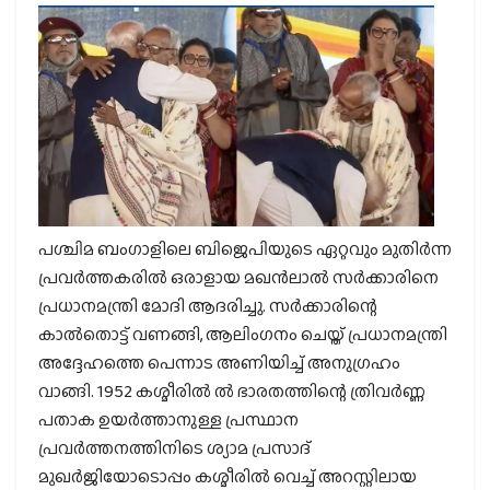
പശ്ചിമ ബംഗാളിലെ ബിജെപിയുടെ ഏറ്റവും മുതിർന്ന
പ്രവർത്തകരിൽ ഒരാളായ മഖൻലാൽ സർക്കാരിനെ
പ്രധാനമന്ത്രി മോദി ആദരിച്ചു. സർക്കാരിന്റെ
കാൽതൊട്ട് വണങ്ങി, ആലിംഗനം ചെയ്ത് പ്രധാനമന്ത്രി
അദ്ദേഹത്തെ പെന്നാട അണിയിച്ച് അനുഗ്രഹം
വാങ്ങി. 1952 കശ്മീരിൽ ൽ ഭാരതത്തിന്റെ ത്രിവർണ്ണ
പതാക ഉയർത്താനുള്ള പ്രസ്ഥാന
പ്രവർത്തനത്തിനിടെ ശ്യാമ പ്രസാദ്
മുഖർജിയോടൊപ്പം കശ്മീരിൽ വെച്ച് അറസ്റ്റിലായ