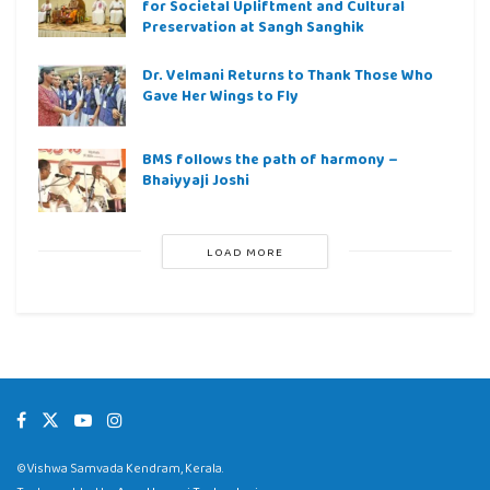
for Societal Upliftment and Cultural
Preservation at Sangh Sanghik
Dr. Velmani Returns to Thank Those Who
Gave Her Wings to Fly
BMS follows the path of harmony –
Bhaiyyaji Joshi
LOAD MORE
©Vishwa Samvada Kendram, Kerala.