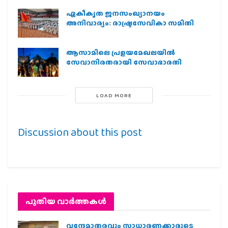
ഏകീകൃത ജനസംഖ്യാനയം
അനിവാര്യം: രാഷ്ട്രസേവികാ സമിതി
ആസാമിലെ പ്രളയമേഖലയില്‍
സേവാനിരതരായി സേവാഭാരതി
LOAD MORE
Discussion about this post
പുതിയ വാര്‍ത്തകള്‍
വന്ദേമാതരവും സാധാരണക്കാരുടെ