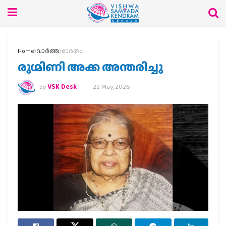
Home
വാര്‍ത്ത
ഭാരതം
രുഗ്മിണി അക്ക അന്തരിച്ചു
by
VSK Desk
22 May, 2026