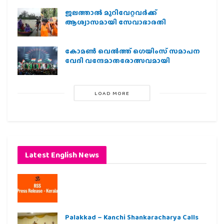
ജലത്താല്‍ മുറിവേറ്റവര്‍ക്ക്
ആശ്വാസമായി സേവാഭാരതി
കോമൺ വെൽത്ത് ഗെയിംസ് സമാപന
വേദി വന്ദേമാതരോത്സവമായി
LOAD MORE
Latest English News
Palakkad – Kanchi Shankaracharya Calls